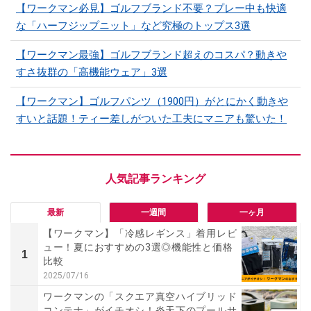
【ワークマン必見】ゴルフブランド不要？プレー中も快適
な「ハーフジップニット」など究極のトップス3選
【ワークマン最強】ゴルフブランド超えのコスパ？動きや
すさ抜群の「高機能ウェア」3選
【ワークマン】ゴルフパンツ（1900円）がとにかく動きや
すいと話題！ティー差しがついた工夫にマニアも驚いた！
最新
一週間
一ヶ月
【ワークマン】「冷感レギンス」着用レビ
ュー！夏におすすめの3選◎機能性と価格
1
比較
2025/07/16
ワークマンの「スクエア真空ハイブリッド
コンテナ」がイチオシ！炎天下のプールサ