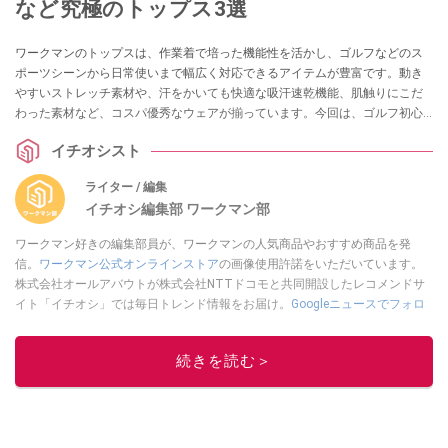
など究極のトップス3選
ワークマンのトップスは、作業着で培った機能性を活かし、ゴルフなどのス
ポーツシーンから日常使いまで幅広く対応できるアイテムが豊富です。動き
やすいストレッチ素材や、汗をかいても快適な吸汗速乾機能、肌触りにこだ
わった素材など、コスパ優秀なウェアが揃っています。今回は、ゴルフ初心
者からベテランまで、プレー中も移動中も快適に過ごせるおすすめの3着をご
イチオシスト
紹介します。
ライター / 編集
イチオシ編集部 ワークマン部
ワークマン好きの編集部員が、ワークマンの人気商品やおすすめ商品を発
信。
ワークマン公式オンラインストア
の画像使用許諾をいただいています。
株式会社オールアバウトが株式会社NTTドコモと共同開設したレコメンドサ
イト「イチオシ」では毎日トレンド情報をお届け。
Googleニュースでフォロ
ー
してください！
このイチオシストの他の記事を読む
続きを読む＞