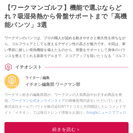
【ワークマンゴルフ】機能で選ぶならど
れ？吸湿発熱から骨盤サポートまで「高機
能パンツ」3選
ワークマンのパンツは、プロの職人が認める動きやすさと耐久性を持ちなが
ら、ゴルフウェアとしても使えるデザイン性の高さが魅力です。今回は、寒
い季節に嬉しい発熱機能を備えたものから、骨盤をサポートして身体のバラ
ンスを整えてくれる最新モデルまで、スコアアップを狙いたくなる「ゴルフ
用パンツ」3選をご紹介します。
イチオシスト
ライター / 編集
イチオシ編集部 ワークマン部
ワークマン好きの編集部員が、ワークマンの人気商品やおすすめ商品を発
信。
ワークマン公式オンラインストア
の画像使用許諾をいただいています。
株式会社オールアバウトが株式会社NTTドコモと共同開設したレコメンドサ
イト「イチオシ」では毎日トレンド情報をお届け。
Googleニュースでフォロ
ー
してください！
このイチオシストの他の記事を読む
続きを読む＞