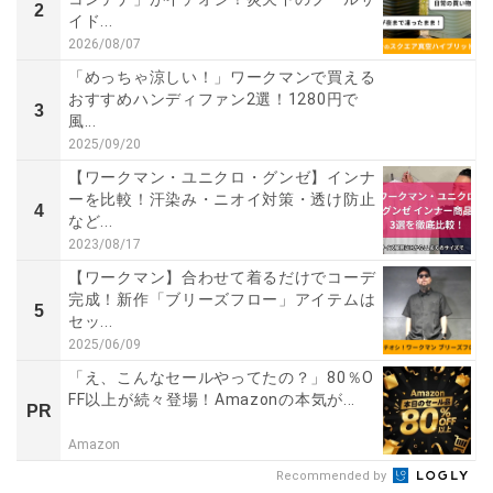
2
イド...
2026/08/07
「めっちゃ涼しい！」ワークマンで買える
おすすめハンディファン2選！1280円で
3
風...
2025/09/20
【ワークマン・ユニクロ・グンゼ】インナ
ーを比較！汗染み・ニオイ対策・透け防止
4
など...
2023/08/17
【ワークマン】合わせて着るだけでコーデ
完成！新作「ブリーズフロー」アイテムは
5
セッ...
2025/06/09
「え、こんなセールやってたの？」80％O
FF以上が続々登場！Amazonの本気が...
PR
Amazon
Recommended by