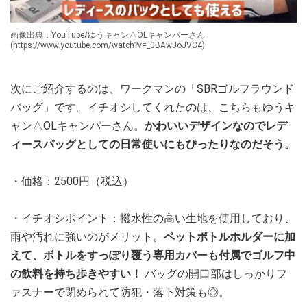
画像出典：YouTube/ゆうキャン△OLキャンパーさん
(https://www.youtube.com/watch?v=_0BAwJoJVC4)
次にご紹介するのは、ワークマンの「SBRゴルフラウンド
バッグ」です。イチオシしてくれたのは、こちらもゆうキ
ャン△OLキャンパーさん。
かわいいデザインなのでレデ
ィースバッグとしての日常使いにもぴったりなのだそう。
・価格：2500円（税込）
・イチオシポイント：撥水性の高い生地を使用しており、
雨や汚れに強いのがメリット。
ペットボトルホルダーに加
えて、ボトルをすっぽり覆う専用カバーも付属でゴルフ中
の飲料を持ち歩きやすい！
バッグの開口部はしっかりフ
ァスナーで閉められて防犯・落下対策も◎。