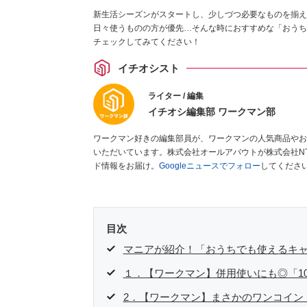
新生活シーズンがスタートし、少しづつ必要なものを揃え
日々使うものの方が優先…そんな時におすすめな「おうち
チェックしてみてください！
イチオシスト
ライター / 編集
イチオシ編集部 ワークマン部
ワークマン好きの編集部員が、ワークマンの人気商品やお
いただいています。株式会社オールアバウトが株式会社N
ド情報をお届け。
Googleニュースでフォロー
してくださ
目次
マニアが紹介！「おうちでも使えるキャ
１．【ワークマン】併用使いにも◎「10
2．【ワークマン】まさかのワンコイン