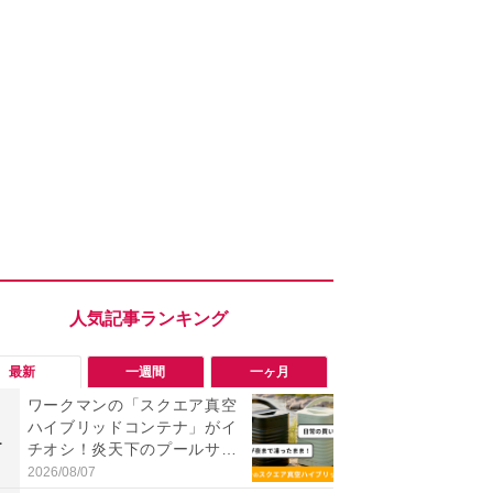
最新
一週間
一ヶ月
ワークマンの「スクエア真空
「ワークマ
ハイブリッドコンテナ」がイ
うならこれ
1
1
チオシ！炎天下のプールサイ
感抜群！蒸れ
ドでも「氷が溶けない」と絶
サンダル
2026/08/07
2026/08/02