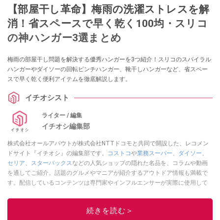
【部屋干し革命】梅雨の洗濯ストレスを解
消！省スペースで早く乾く100均・スリコ
の神ハンガー3選まとめ
梅雨の部屋干し問題を解決する優秀ハンガーを3つ紹介！スリコのスパイラル
ハンガーやダイソーの回転ピンチハンガー、靴干しハンガーなど、省スペー
スで早く乾く便利アイテムを徹底解説します。
イチオシスト
ライター / 編集
イチオシ編集部
株式会社オールアバウトが株式会社NTTドコモと共同で開設した、レコメン
ドサイト『イチオシ』の編集部です。
コストコ
や
業務スーパー
、
ダイソー
、
セリア
、
スターバックス
などの人気ショップの隠れた名品を、コラムや動画
を通してご紹介。話題のグルメやマニアが紹介するアウトドア情報も満載で
す。配信しているコンテンツは専門家やインフルエンサーが実際に使用して
レビューしています。毎日トレンド情報をお届けしているので、ぜひ
Google
ニュースでフォロー
してください！
続きを読む＞
このイチオシストの他の記事を読む