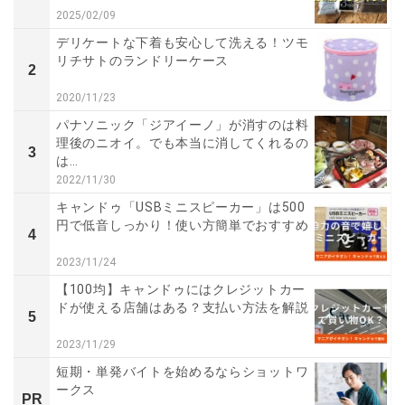
2025/02/09
デリケートな下着も安心して洗える！ツモ
リチサトのランドリーケース
2
2020/11/23
パナソニック「ジアイーノ」が消すのは料
理後のニオイ。でも本当に消してくれるの
3
は…
2022/11/30
キャンドゥ「USBミニスピーカー」は500
円で低音しっかり！使い方簡単でおすすめ
4
2023/11/24
【100均】キャンドゥにはクレジットカー
ドが使える店舗はある？支払い方法を解説
5
2023/11/29
短期・単発バイトを始めるならショットワ
ークス
PR