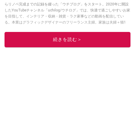
らリノベ完成までの記録を綴った「ウチブログ」をスタート。2020年に開設
したYouTubeチャンネル「uchilog/ウチログ」では、快適で過ごしやすいお家
を目指して、インテリア・収納・雑貨・ラク家事などの動画を配信してい
る。本業はグラフィックデザイナーのフリーランス主婦。家族は夫婦＋猫1
匹。・第9回ESSEインテリアグランプリ審査員賞受賞・リノベりす2016年リ
ノベ人気事例1位
続きを読む＞
このイチオシストの他の記事を読む