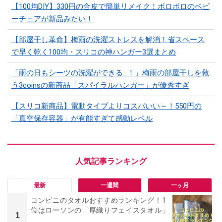
【100均DIY】330円の合皮で簡単リメイク！ボロボロのベビ
ーチェアが新品みたい！
【部屋干し革命】梅雨の洗濯ストレスを解消！省スペース
で早く乾く100均・スリコの神ハンガー3選まとめ
「雨の日もシーツの洗濯ができる…！」梅雨の部屋干しを救
う3coinsの新商品「スパイラルハンガー」が優秀すぎ
【スリコ新商品】電動タイプよりコスパいい～！550円の
「真空保存容器」が有能すぎて感動レベル
最新
一週間
一ヶ月
コンビニのタオルおすすめランキング！1
位はローソンの「厚織りフェイスタオル」
1