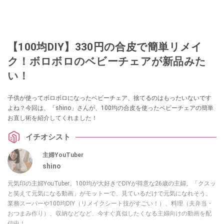
【100均DIY】330円の合皮で簡単リメイ
ク！ボロボロのベビーチェアが新品みた
い！
子供が使ってボロボロになったベビーチェア、捨てるのはもったいないです
よね？今回は、「shino」さんが、100均の合皮を使ったベビーチェアの簡単
お直し術を紹介してくれました！
イチオシスト
主婦YouTuber
shino
元気印の主婦YouTuber。100均が大好きでDIYが得意な26歳の主婦。「クスッ
と笑えて元気になる動画」がモットーで、見ているだけで元気になれそう。
業務スーパーや100均DIY（リメイクシート技がすごい！）、料理（夫弁当・
おつまみ作り）、収納などなど、今すぐ真似したくなる主婦向けの動画を配
信中！