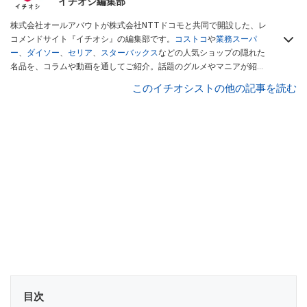
イチオシ編集部
株式会社オールアバウトが株式会社NTTドコモと共同で開設した、レ
コメンドサイト『イチオシ』の編集部です。
コストコ
や
業務スーパ
ー
、
ダイソー
、
セリア
、
スターバックス
などの人気ショップの隠れた
名品を、コラムや動画を通してご紹介。話題のグルメやマニアが紹介
するアウトドア情報も満載です。配信しているコンテンツは専門家や
このイチオシストの他の記事を読む
インフルエンサーが実際に使用してレビューしています。毎日トレン
ド情報をお届けしているので、ぜひ
Googleニュースでフォロー
してく
ださい！
目次