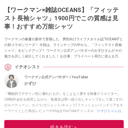
【ワークマン×雑誌OCEANS】「フィッテ
スト長袖シャツ」1900円でこの質感は見
事！おすすめ万能シャツ
ワークマンの春夏の新作で登場した、男性向けライフスタイル誌”OCEANS”と
の初コラボシリーズ！ 今回は、ラインナップの中から、「フィッテスト長袖
シャツ」をピックアップ！ ワークマン公式アンバサダーのかずひさんがその
魅力を詳しく紹介してくれました！ お仕事、プライベート両方に使える万能
アイテムなんだとか。ぜひチェックしてみてください！
イチオシスト
ワークマン公式アンバサダー / YouTuber
かずひ
「機能的でデザイン性に優れたもの」をこよなく愛する映像クリエイター。
CM制作会社を経営しながら、毎週末は野へ繰り出しキャンプをして過ごすの
がルーティーン。カメラ/ガジェット/キャンプ/ファッション/インテリアをキ
ーワードとした商品レビューやVlogをYouTubeチャンネル「
かずひちゃんね
る
」で発信中。最近は全身ワークマンで過ごしている自称 #ワークマンおじさ
ん である。
Twitter
はこちら。
続きを読む＞