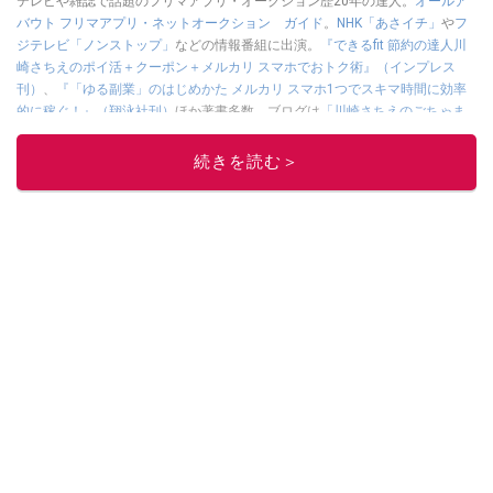
テレビや雑誌で話題のフリマアプリ・オークション歴20年の達人。
オールア
バウト フリマアプリ・ネットオークション ガイド
。
NHK「あさイチ」
や
フ
ジテレビ「ノンストップ」
などの情報番組に出演。
『できるfit 節約の達人川
崎さちえのポイ活＋クーポン＋メルカリ スマホでおトク術』（インプレス
刊）
、
『「ゆる副業」のはじめかた メルカリ スマホ1つでスキマ時間に効率
的に稼ぐ！』（翔泳社刊）
ほか著書多数。ブログは
「川崎さちえのごちゃま
ぜ日記」
。
■経歴：2003年、夫が子育てをするために、突然会社を辞める。翌月からの
続きを読む＞
給料が０円になり、家にいながら、しかも空いた時間でできるオークション
に目をつける。しかし、取引の仕方がわからずに、まずは落札者として参
加。その後、出品者側にまわり、家の中の物を出品しまくる。出品する物が
ほぼなくなってからは、仕入れを経験。ネットオークションを生活の一部に
取り入れるべく、「ネットオークションやフリマアプリは生活のインフラに
なる」という考えを持つ。また消費税増税の社会においては、ネットオーク
ションやフリマアプリが家計の救世主になりえると考え、業者とは違う視点
でユーザーとして参加中。
このイチオシストの他の記事を読む