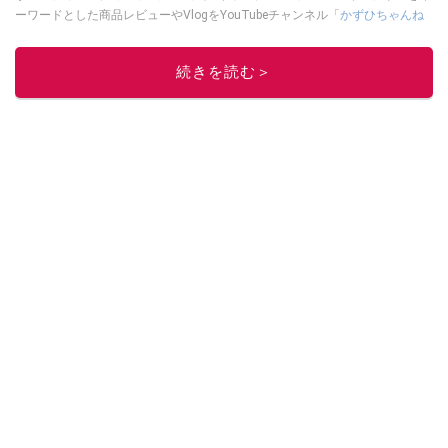
ーワードとした商品レビューやVlogをYouTubeチャンネル「
かずひちゃんね
る
」で発信中。最近は全身ワークマンで過ごしている自称 #ワークマンおじさ
ん である。
Twitter
はこちら。
続きを読む＞
このイチオシストの他の記事を読む