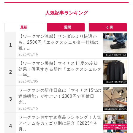
最新
一週間
一ヶ月
【ワークマン涼感】サンダルより快適か
も。2500円「エックスシェルター仕様の
1
靴」...
2026/05/16
【ワークマン暑熱】マイナス11度の冷却
効果！優秀すぎる新作「エックスシェルタ
2
ー半...
2026/05/05
ワークマンの新作日傘は「マイナス15℃の
遮熱機能」がすごい！2300円で直射日
3
光...
2026/05/15
ワークマンおすすめ商品ランキング！人気
アイテムをカテゴリ別に紹介【2025年4
4
月...