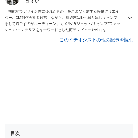
かずひ
「機能的でデザイン性に優れたもの」をこよなく愛する映像クリエイ
ター。CM制作会社を経営しながら、毎週末は野へ繰り出しキャンプ
をして過ごすのがルーティーン。カメラ/ガジェット/キャンプ/ファッ
ション/インテリアをキーワードとした商品レビューやVlogを
YouTubeチャンネル「
かずひちゃんねる
」で発信中。最近は全身ワー
このイチオシストの他の記事を読む
クマンで過ごしている自称 #ワークマンおじさん である。
Twitter
はこ
ちら。
目次