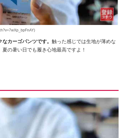
ch?v=7wXp_bpFnAY)
クなカーゴパンツです。
触った感じでは生地が薄めな
、夏の暑い日でも履き心地最高ですよ！
。