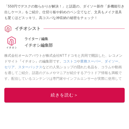
「550円でデスクの散らかりが解決！」と話題の、ダイソー新作「多機能引き
出しケース」をご紹介。仕切り板や斜めのペン立てなど、文具もメイク道具
も驚くほどスッキリ。高コスパな神収納の秘密をチェック！
イチオシスト
ライター / 編集
イチオシ編集部
株式会社オールアバウトが株式会社NTTドコモと共同で開設した、レコメン
ドサイト『イチオシ』の編集部です。
コストコ
や
業務スーパー
、
ダイソー
、
セリア
、
スターバックス
などの人気ショップの隠れた名品を、コラムや動画
を通してご紹介。話題のグルメやマニアが紹介するアウトドア情報も満載で
す。配信しているコンテンツは専門家やインフルエンサーが実際に使用して
レビューしています。毎日トレンド情報をお届けしているので、ぜひ
Google
ニュースでフォロー
してください！
続きを読む＞
このイチオシストの他の記事を読む