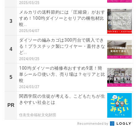
2025/03/25
メルカリの送料節約には「圧縮袋」がおす
すめ！100均ダイソーとセリアの梱包材比
3
較...
2025/04/07
ダイソーの編みカゴは300円台で購入でき
る！プラスチック製にワイヤー・蓋付きな
4
ど...
2024/09/25
100均ダイソーの補修布おすすめ9選！簡
単シール◎使い方、売り場は？セリアと比
5
較
2024/03/27
関西学院の生徒が考える、こどもたちが生
きやすい社会とは
PR
住友生命福祉文化財団
Recommended by