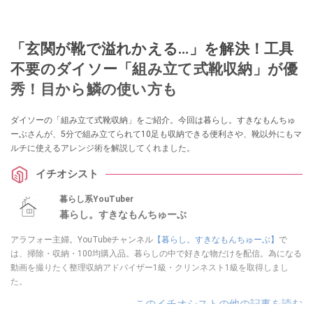
「玄関が靴で溢れかえる…」を解決！工具
不要のダイソー「組み立て式靴収納」が優
秀！目から鱗の使い方も
ダイソーの「組み立て式靴収納」をご紹介。今回は暮らし。すきなもんちゅ
ーぶさんが、5分で組み立てられて10足も収納できる便利さや、靴以外にもマ
ルチに使えるアレンジ術を解説してくれました。
イチオシスト
暮らし系YouTuber
暮らし。すきなもんちゅーぶ
アラフォー主婦。YouTubeチャンネル
【暮らし。すきなもんちゅーぶ】
で
は、掃除・収納・100均購入品。暮らしの中で好きな物だけを配信。為になる
動画を撮りたく整理収納アドバイザー1級・クリンネスト1級を取得しまし
た。
このイチオシストの他の記事を読む