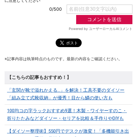
※記事内容は執筆時点のものです。最新の内容をご確認ください。
【こちらの記事もおすすめ！】
「玄関が靴で溢れかえる…」を解決！工具不要のダイソー
「組み立て式靴収納」が優秀！目から鱗の使い方も
100均コの字ラックおすすめ9選！木製・ワイヤーすのこ・
折りたたみなどダイソー・セリアを比較＆手作りやDIYも
【ダイソー整理術】550円でデスクが激変！「多機能引き出