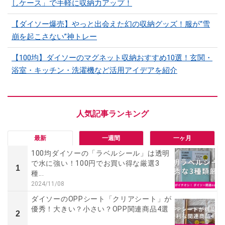
しケース」で手軽に収納力アップ！
【ダイソー爆売】やっと出会えた幻の収納グッズ！服が“雪
崩を起こさない”神トレー
【100均】ダイソーのマグネット収納おすすめ10選！玄関・
浴室・キッチン・洗濯機など活用アイデアを紹介
最新
一週間
一ヶ月
100均ダイソーの「ラベルシール」は透明
で水に強い！100円でお買い得な厳選3
1
種...
2024/11/08
ダイソーのOPPシート「クリアシート」が
優秀！大きい？小さい？OPP関連商品4選
2