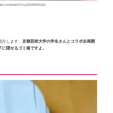
.com/watch?v=yJZGd90H5Q0）
紹介します。
京都芸術大学の学生さんとコラボ企画開
下に隠せるゴミ箱ですよ。