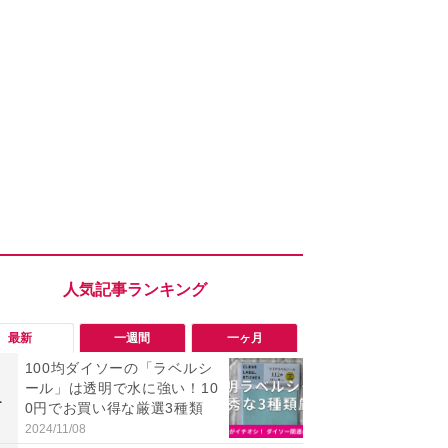
最新
一週間
一ヶ月
100均ダイソーの「ラベルシ
「勝手にデ
ール」は透明で水に強い！10
る!?」Win
1
1
0円でお買い得な厳選3種類
オフにして最
身を守る技
2024/11/08
2026/08/05