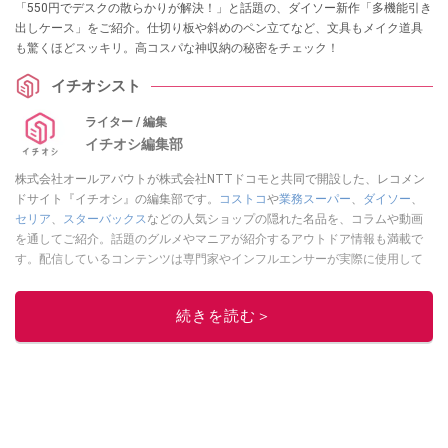
「550円でデスクの散らかりが解決！」と話題の、ダイソー新作「多機能引き
出しケース」をご紹介。仕切り板や斜めのペン立てなど、文具もメイク道具
も驚くほどスッキリ。高コスパな神収納の秘密をチェック！
イチオシスト
ライター / 編集
イチオシ編集部
株式会社オールアバウトが株式会社NTTドコモと共同で開設した、レコメン
ドサイト『イチオシ』の編集部です。
コストコ
や
業務スーパー
、
ダイソー
、
セリア
、
スターバックス
などの人気ショップの隠れた名品を、コラムや動画
を通してご紹介。話題のグルメやマニアが紹介するアウトドア情報も満載で
す。配信しているコンテンツは専門家やインフルエンサーが実際に使用して
レビューしています。毎日トレンド情報をお届けしているので、ぜひ
Google
ニュースでフォロー
してください！
続きを読む＞
このイチオシストの他の記事を読む