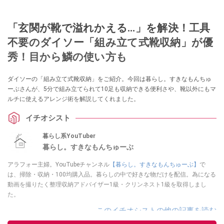
「玄関が靴で溢れかえる…」を解決！工具
不要のダイソー「組み立て式靴収納」が優
秀！目から鱗の使い方も
ダイソーの「組み立て式靴収納」をご紹介。今回は暮らし。すきなもんちゅ
ーぶさんが、5分で組み立てられて10足も収納できる便利さや、靴以外にもマ
ルチに使えるアレンジ術を解説してくれました。
イチオシスト
暮らし系YouTuber
暮らし。すきなもんちゅーぶ
アラフォー主婦。YouTubeチャンネル
【暮らし。すきなもんちゅーぶ】
で
は、掃除・収納・100均購入品。暮らしの中で好きな物だけを配信。為になる
動画を撮りたく整理収納アドバイザー1級・クリンネスト1級を取得しまし
た。
このイチオシストの他の記事を読む