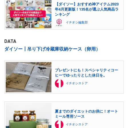
【ダイソー】おすすめ神アイテム2023
年4月更新版！135名が選ぶ人気商品ラ
ンキング
イチオシ編集部
DATA
ダイソー┃吊り下げ冷蔵庫収納ケース（卵用）
プレゼントにも！スペシャリティコー
ヒーでゆったりとした休日を。
イチオシストア
夏までのダイエットのお供に！オート
ミール専用ソース
イチオシストア