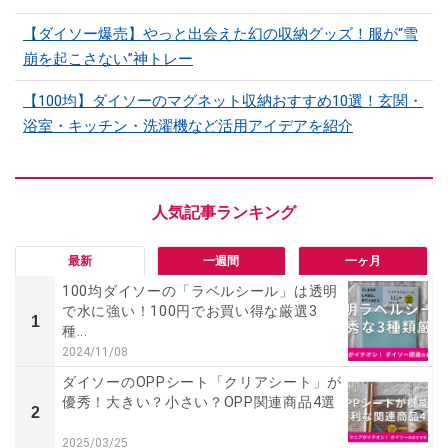
【ダイソー爆売】やっと出会えた幻の収納グッズ！服が“雪
崩を起こさない”神トレー
【100均】ダイソーのマグネット収納おすすめ10選！玄関・
浴室・キッチン・洗濯機など活用アイデアを紹介
最新
一週間
一ヶ月
100均ダイソーの「ラベルシール」は透明
で水に強い！100円でお買い得な厳選3
1
種...
2024/11/08
ダイソーのOPPシート「クリアシート」が
優秀！大きい？小さい？OPP関連商品4選
2
2025/03/25