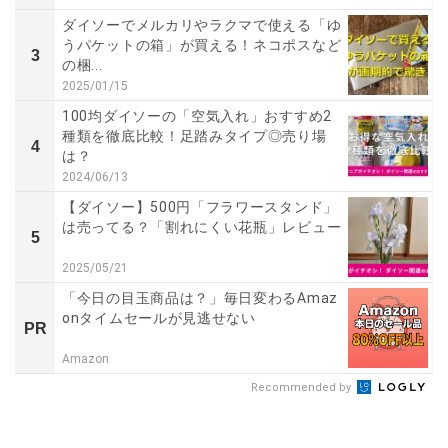
ダイソーでメルカリやラクマで使える「ゆ
うパケットの箱」が買える！ネコポスなど
3
の梱...
2025/01/15
100均ダイソーの「空気入れ」おすすめ2
種類を徹底比較！足踏みタイプ◎売り場
4
は？
2024/06/13
【ダイソー】500円「フラワースタンド」
は売ってる？「割れにくい花瓶」レビュー
5
2025/05/21
「今日の目玉商品は？」毎日変わるAmaz
onタイムセールが見逃せない
PR
Amazon
Recommended by