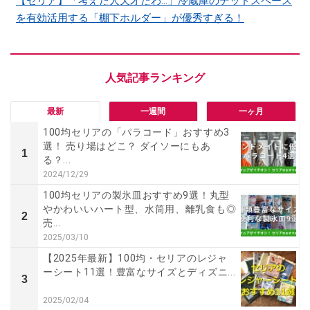
【セリア】「考えた人天才だわ…」冷蔵庫のデッドスペース
を有効活用する「棚下ホルダー」が優秀すぎる！
最新
一週間
一ヶ月
100均セリアの「パラコード」おすすめ3
選！ 売り場はどこ？ ダイソーにもあ
1
る？...
2024/12/29
100均セリアの製氷皿おすすめ9選！丸型
やかわいいハート型、水筒用、離乳食も◎
2
売...
2025/03/10
【2025年最新】100均・セリアのレジャ
ーシート11選！豊富なサイズとディズニ...
3
2025/02/04