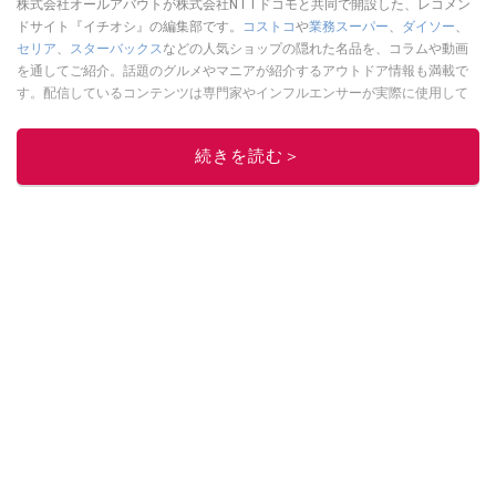
株式会社オールアバウトが株式会社NTTドコモと共同で開設した、レコメン
ドサイト『イチオシ』の編集部です。
コストコ
や
業務スーパー
、
ダイソー
、
セリア
、
スターバックス
などの人気ショップの隠れた名品を、コラムや動画
を通してご紹介。話題のグルメやマニアが紹介するアウトドア情報も満載で
す。配信しているコンテンツは専門家やインフルエンサーが実際に使用して
レビューしています。毎日トレンド情報をお届けしているので、ぜひ
Google
ニュースでフォロー
してください！
続きを読む＞
このイチオシストの他の記事を読む