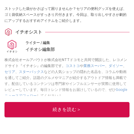
ストックした袋がかさばって困りませんか？セリアの便利グッズを使えば、
ゴミ袋収納スペースがすっきり片付きます。今回は、取り出しやすさが劇的
にアップするおすすめアイテムをご紹介します。
イチオシスト
ライター / 編集
イチオシ編集部
株式会社オールアバウトが株式会社NTTドコモと共同で開設した、レコメン
ドサイト『イチオシ』の編集部です。
コストコ
や
業務スーパー
、
ダイソー
、
セリア
、
スターバックス
などの人気ショップの隠れた名品を、コラムや動画
を通してご紹介。話題のグルメやマニアが紹介するアウトドア情報も満載で
す。配信しているコンテンツは専門家やインフルエンサーが実際に使用して
レビューしています。毎日トレンド情報をお届けしているので、ぜひ
Google
ニュースでフォロー
してください！
このイチオシストの他の記事を読む
続きを読む＞