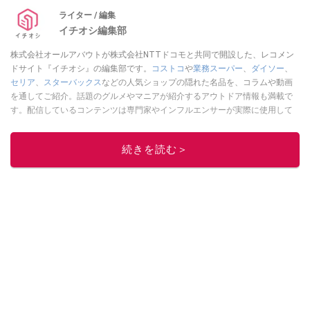
ライター / 編集
イチオシ編集部
株式会社オールアバウトが株式会社NTTドコモと共同で開設した、レコメン
ドサイト『イチオシ』の編集部です。
コストコ
や
業務スーパー
、
ダイソー
、
セリア
、
スターバックス
などの人気ショップの隠れた名品を、コラムや動画
を通してご紹介。話題のグルメやマニアが紹介するアウトドア情報も満載で
す。配信しているコンテンツは専門家やインフルエンサーが実際に使用して
レビューしています。毎日トレンド情報をお届けしているので、ぜひ
Google
ニュースでフォロー
してください！
続きを読む＞
このイチオシストの他の記事を読む