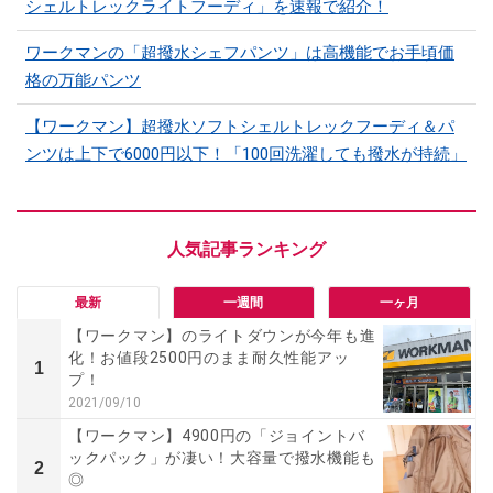
シェルトレックライトフーディ」を速報で紹介！
ワークマンの「超撥水シェフパンツ」は高機能でお手頃価
格の万能パンツ
【ワークマン】超撥水ソフトシェルトレックフーディ＆パ
ンツは上下で6000円以下！「100回洗濯しても撥水が持続」
最新
一週間
一ヶ月
【ワークマン】のライトダウンが今年も進
化！お値段2500円のまま耐久性能アッ
1
プ！
2021/09/10
【ワークマン】4900円の「ジョイントバ
ックパック」が凄い！大容量で撥水機能も
2
◎