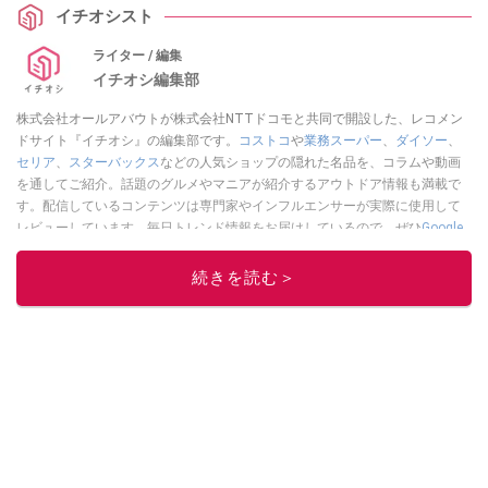
イチオシスト
ライター / 編集
イチオシ編集部
株式会社オールアバウトが株式会社NTTドコモと共同で開設した、レコメン
ドサイト『イチオシ』の編集部です。
コストコ
や
業務スーパー
、
ダイソー
、
セリア
、
スターバックス
などの人気ショップの隠れた名品を、コラムや動画
を通してご紹介。話題のグルメやマニアが紹介するアウトドア情報も満載で
す。配信しているコンテンツは専門家やインフルエンサーが実際に使用して
レビューしています。毎日トレンド情報をお届けしているので、ぜひ
Google
ニュースでフォロー
してください！
続きを読む＞
このイチオシストの他の記事を読む