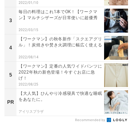
2022/01/10
毎日の料理はこれ1本でOK！【ワークマ
ン】マルチシザーズが日常使いに超優秀
3
2022/03/15
【ワークマン】の秋冬新作「スクエアグリ
ル」！炭焼きや焚き火調理に幅広く使える
4
2022/08/14
【ワークマン】定番の人気ワイドパンツに
2022年秋の新色登場！今すぐお店に急
5
げ！
2022/08/25
【大人気】ひんやり冷感寝具で快適な睡眠
をあなたに。
PR
アイリスプラザ
Recommended by