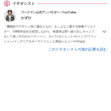
イチオシスト
ワークマン公式アンバサダー / YouTuber
かずひ
「機能的でデザイン性に優れたもの」をこよなく愛する映像クリエイ
ター。CM制作会社を経営しながら、毎週末は野へ繰り出しキャンプ
をして過ごすのがルーティーン。カメラ/ガジェット/キャンプ/ファッ
ション/インテリアをキーワードとした商品レビューやVlogを
YouTubeチャンネル「
かずひちゃんねる
」で発信中。最近は全身ワー
このイチオシストの他の記事を読む
クマンで過ごしている自称 #ワークマンおじさん である。
Twitter
はこ
ちら。