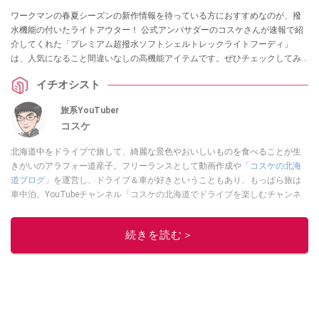
ワークマンの春夏シーズンの新作情報を待っている方におすすめなのが、撥
水機能の付いたライトアウター！ 公式アンバサダーのコスケさんが速報で紹
介してくれた「プレミアム超撥水ソフトシェルトレックライトフーディ」
は、人気になること間違いなしの高機能アイテムです。ぜひチェックしてみ
てください。
イチオシスト
旅系YouTuber
コスケ
北海道中をドライブで旅して、綺麗な景色やおいしいものを食べることが生
きがいのアラフォー道産子。フリーランスとして動画作成や
「コスケの北海
道ブログ」
を運営し、ドライブ＆車が好きということもあり、もっぱら旅は
車中泊。YouTubeチャンネル「コスケの北海道でドライブを楽しむチャンネ
ル」では、北海道の情報や車中泊の様子、旅だけではなく車のレポートなど
も配信中。
続きを読む＞
このイチオシストの他の記事を読む