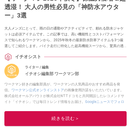
透湿！ 大人の男性必見の「神防水アウタ
ー」3選
大人メンズにとって、雨の日の通勤やアクティビティで、頼れる防水ジャケ
ットは必須アイテムです。この記事では、高い機能性とコストパフォーマン
スで知られるワークマンから、2025年秋冬の最新防水防寒アイテムを3つ厳
選してご紹介します。バイク走行に特化した超高機能スーツから、驚異の透
湿性を誇る軽量ジャケット、さらに高見えする進化した防水防寒コートま
イチオシスト
で、用途に応じて最適な一着が見つかるはずです。雨の日の憂鬱を吹き飛ば
す快適なウェアをチェックしましょう！
ライター / 編集
イチオシ編集部 ワークマン部
ワークマン好きの編集部員が、ワークマンの人気商品やおすすめ商品を発
信。
ワークマン公式オンラインストア
の画像使用許諾をいただいています。
株式会社オールアバウトが株式会社NTTドコモと共同開設したレコメンドサ
イト「イチオシ」では毎日トレンド情報をお届け。
Googleニュースでフォロ
ー
してください！
このイチオシストの他の記事を読む
続きを読む＞