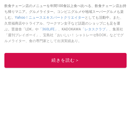
飲食チェーン店のメニューを年間100食以上食べ比べる、飲食チェーン店お持
ち帰りマニア。グルメライター。コンビニグルメや地域スーパーグルメも楽
しむ。
Yahoo！ニュースエキスパートクリエイター
としても活動中。また、
久世福商店やトライアル、ワークマン女子など話題のショップにも足を運
ぶ。晋遊舎「LDK」や
「360LiFE」
、KADOKAWA
「レタスクラブ」
、集英社
「週刊プレイボーイ」、宝島社「おいしい！ シャトレーゼBOOK」などでグ
ルメライター、食の専門家として出演実績あり。
このイチオシストの他の記事を読む
続きを読む＞