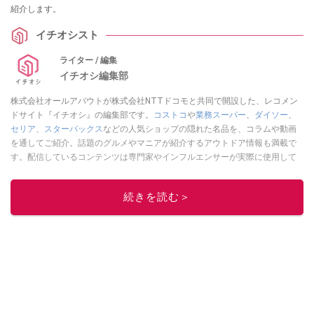
紹介します。
イチオシスト
ライター / 編集
イチオシ編集部
株式会社オールアバウトが株式会社NTTドコモと共同で開設した、レコメン
ドサイト『イチオシ』の編集部です。
コストコ
や
業務スーパー
、
ダイソー
、
セリア
、
スターバックス
などの人気ショップの隠れた名品を、コラムや動画
を通してご紹介。話題のグルメやマニアが紹介するアウトドア情報も満載で
す。配信しているコンテンツは専門家やインフルエンサーが実際に使用して
レビューしています。毎日トレンド情報をお届けしているので、ぜひ
Google
ニュースでフォロー
してください！
続きを読む＞
このイチオシストの他の記事を読む