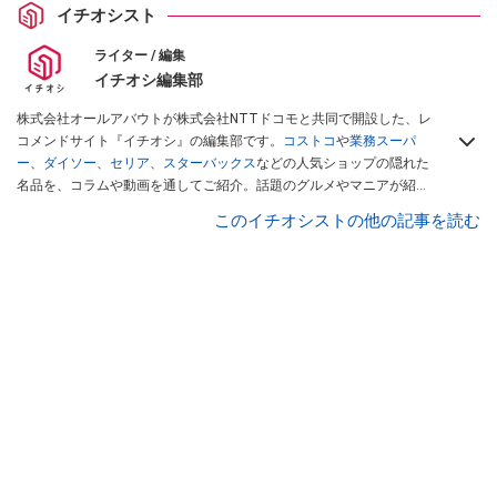
イチオシスト
ライター / 編集
イチオシ編集部
株式会社オールアバウトが株式会社NTTドコモと共同で開設した、レ
コメンドサイト『イチオシ』の編集部です。
コストコ
や
業務スーパ
ー
、
ダイソー
、
セリア
、
スターバックス
などの人気ショップの隠れた
名品を、コラムや動画を通してご紹介。話題のグルメやマニアが紹介
するアウトドア情報も満載です。配信しているコンテンツは専門家や
このイチオシストの他の記事を読む
インフルエンサーが実際に使用してレビューしています。毎日トレン
ド情報をお届けしているので、ぜひ
Googleニュースでフォロー
してく
ださい！