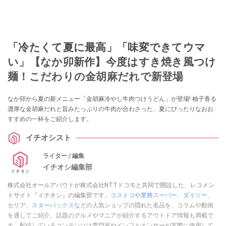
「冷たくて夏に最高」「味変できてウマ
い」【なか卯新作】今度はすき焼き風つけ
麺！こだわりの金胡麻だれで新登場
なか卯から夏の新メニュー「金胡麻冷やし牛肉つけうどん」が登場! 柚子香る
濃厚な金胡麻だれと旨みたっぷりの牛肉が合わさった、夏にぴったりなおお
すすめの一杯をご紹介します。
イチオシスト
ライター / 編集
イチオシ編集部
株式会社オールアバウトが株式会社NTTドコモと共同で開設した、レコメン
ドサイト『イチオシ』の編集部です。
コストコ
や
業務スーパー
、
ダイソー
、
セリア
、
スターバックス
などの人気ショップの隠れた名品を、コラムや動画
を通してご紹介。話題のグルメやマニアが紹介するアウトドア情報も満載で
す。配信しているコンテンツは専門家やインフルエンサーが実際に使用して