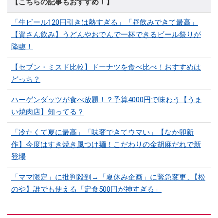
【こちらの記事もおすすめ！】
「生ビール120円引きは熱すぎる」「昼飲みできて最高」
【資さん飲み】うどんやおでんで一杯できるビール祭りが
降臨！
【セブン・ミスド比較】ドーナツを食べ比べ！おすすめは
どっち？
ハーゲンダッツが食べ放題！？予算4000円で味わう【うま
い焼肉店】知ってる？
「冷たくて夏に最高」「味変できてウマい」【なか卯新
作】今度はすき焼き風つけ麺！こだわりの金胡麻だれで新
登場
「ママ限定」に批判殺到→「夏休み企画」に緊急変更…【松
のや】誰でも使える「定食500円が神すぎる」