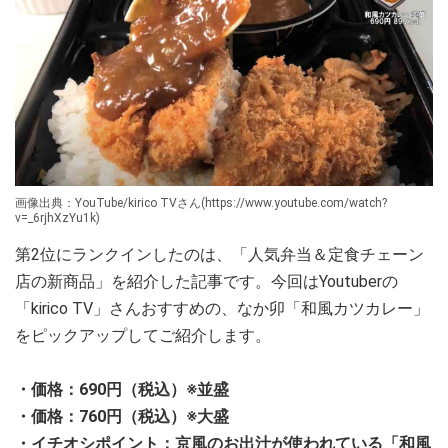
画像出典：YouTube/kirico TVさん(https://www.youtube.com/watch?
v=_6rjhXzYu1k)
第2位にランクインしたのは、「人気弁当＆定食チェーン
店の新商品」を紹介した記事です。今回はYoutuberの
「kirico TV」さんおすすめの、なか卯「和風カツカレー」
をピックアップしてご紹介します。
・価格：690円（税込）※並盛
・価格：760円（税込）※大盛
・イチオシポイント：京風のお出汁が使われている「和風