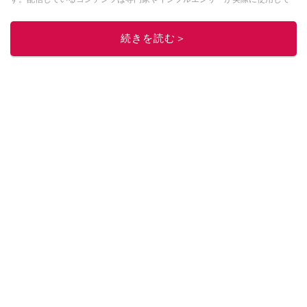
レビューしています。毎日トレンド情報をお届けしているので、ぜひ
Google
ニュースでフォロー
してください！
続きを読む＞
このイチオシストの他の記事を読む