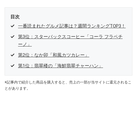
目次
一番読まれたグルメ記事は？週間ランキングTOP3！
第3位：スターバックスコーヒー「コーラ フラペチ
ーノ」
第2位：なか卯「和風カツカレー」
第1位：翡翠楼の「海鮮翡翠チャーハン」
※記事内で紹介した商品を購入すると、売上の一部が当サイトに還元されるこ
とがあります。