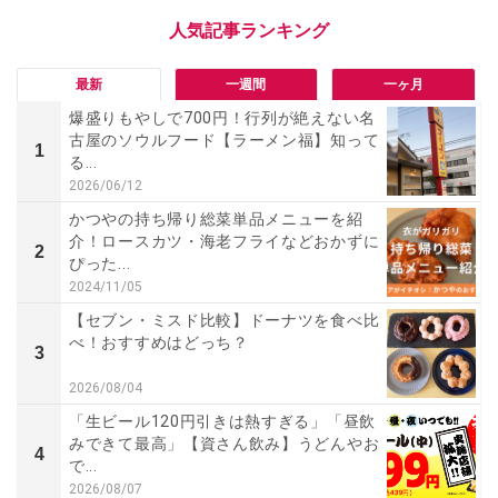
最新
一週間
一ヶ月
爆盛りもやしで700円！行列が絶えない名
古屋のソウルフード【ラーメン福】知って
1
る...
2026/06/12
かつやの持ち帰り総菜単品メニューを紹
介！ロースカツ・海老フライなどおかずに
2
ぴった...
2024/11/05
【セブン・ミスド比較】ドーナツを食べ比
べ！おすすめはどっち？
3
2026/08/04
「生ビール120円引きは熱すぎる」「昼飲
みできて最高」【資さん飲み】うどんやお
4
で...
2026/08/07