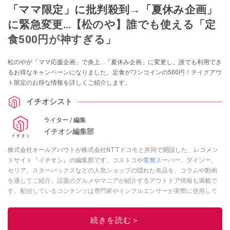
「ママ限定」に批判殺到→「夏休み企画」
に緊急変更…【松のや】誰でも使える「定
食500円が神すぎる」
松のやが「ママ応援企画」で炎上…「夏休み企画」に変更し、誰でも利用でき
るお得なキャンペーンになりました。定食がワンコインの500円！テイクアウ
ト限定のお得な情報を詳しくご紹介します。
イチオシスト
ライター / 編集
イチオシ編集部
株式会社オールアバウトが株式会社NTTドコモと共同で開設した、レコメン
ドサイト『イチオシ』の編集部です。
コストコ
や
業務スーパー
、
ダイソー
、
セリア
、
スターバックス
などの人気ショップの隠れた名品を、コラムや動画
を通してご紹介。話題のグルメやマニアが紹介するアウトドア情報も満載で
す。配信しているコンテンツは専門家やインフルエンサーが実際に使用して
レビューしています。毎日トレンド情報をお届けしているので、ぜひ
Google
ニュースでフォロー
してください！
続きを読む＞
このイチオシストの他の記事を読む