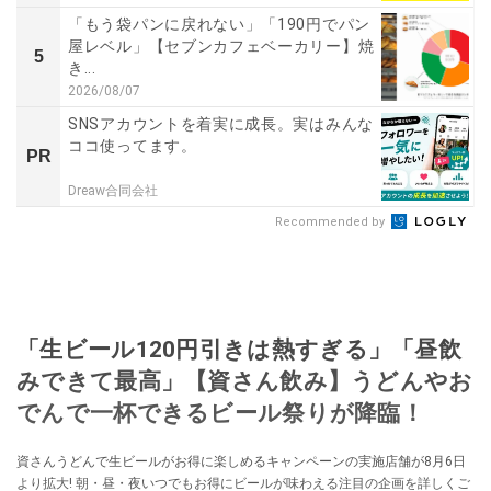
「もう袋パンに戻れない」「190円でパン
屋レベル」【セブンカフェベーカリー】焼
5
き...
2026/08/07
SNSアカウントを着実に成長。実はみんな
ココ使ってます。
PR
Dreaw合同会社
Recommended by
「生ビール120円引きは熱すぎる」「昼飲
みできて最高」【資さん飲み】うどんやお
でんで一杯できるビール祭りが降臨！
資さんうどんで生ビールがお得に楽しめるキャンペーンの実施店舗が8月6日
より拡大! 朝・昼・夜いつでもお得にビールが味わえる注目の企画を詳しくご