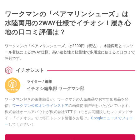
ワークマンの「ベアマリンシューズ」は
水陸両用の2WAY仕様でイチオシ！履き心
地の口コミ評価は？
ワークマンの「ベアマリンシューズ」は2300円（税込）。水陸両用とインソ
ール着脱による2WAY仕様、高い速乾性と軽量性で多用途に使えると口コミで
評判です。
イチオシスト
ライター / 編集
イチオシ編集部 ワークマン部
ワークマン好きの編集部員が、ワークマンの人気商品やおすすめ商品を発
信。
ワークマン公式オンラインストア
の画像使用許諾をいただいています。
株式会社オールアバウトが株式会社NTTドコモと共同開設したレコメンドサ
イト「イチオシ」では毎日トレンド情報をお届け。
Googleニュースでフォロ
ー
してください！
このイチオシストの他の記事を読む