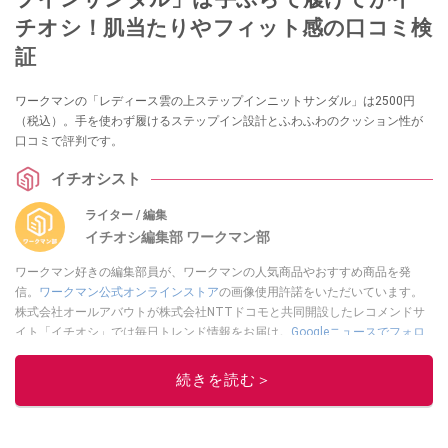
チオシ！肌当たりやフィット感の口コミ検
証
ワークマンの「レディース雲の上ステップインニットサンダル」は2500円
（税込）。手を使わず履けるステップイン設計とふわふわのクッション性が
口コミで評判です。
イチオシスト
ライター / 編集
イチオシ編集部 ワークマン部
ワークマン好きの編集部員が、ワークマンの人気商品やおすすめ商品を発
信。
ワークマン公式オンラインストア
の画像使用許諾をいただいています。
株式会社オールアバウトが株式会社NTTドコモと共同開設したレコメンドサ
イト「イチオシ」では毎日トレンド情報をお届け。
Googleニュースでフォロ
ー
してください！
続きを読む＞
このイチオシストの他の記事を読む