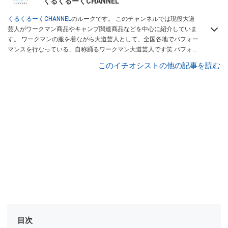
くるくるーくCHANNEL
くるくるーくCHANNEL
のルークです。 このチャンネルでは現役大道
芸人がワークマン商品やキャンプ関連商品などを中心に紹介していま
す。 ワークマンの服を着ながら大道芸人として、全国各地でパフォー
マンスを行なっている、自称踊るワークマン大道芸人です笑 パフォー
マンスコンテストで優勝経験のあるパフォーマーが、本当に使える商
このイチオシストの他の記事を読む
品を紹介します。 商品を紹介していく中で、視聴者様に商品の良さを
感じでもらえるような動画を作成していきたいと思います。大道芸人
ルークは
こちら
から！
目次