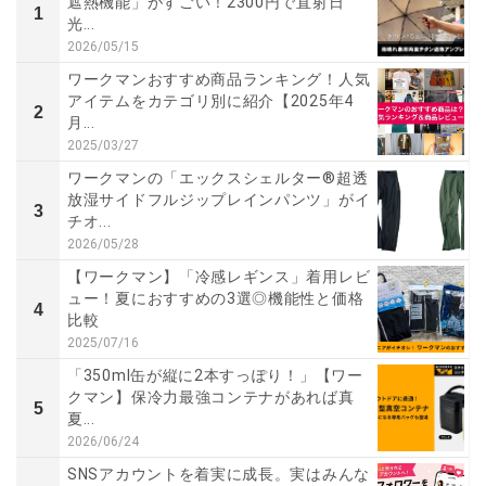
遮熱機能」がすごい！2300円で直射日
1
光...
2026/05/15
ワークマンおすすめ商品ランキング！人気
アイテムをカテゴリ別に紹介【2025年4
2
月...
2025/03/27
ワークマンの「エックスシェルター®超透
放湿サイドフルジップレインパンツ」がイ
3
チオ...
2026/05/28
【ワークマン】「冷感レギンス」着用レビ
ュー！夏におすすめの3選◎機能性と価格
4
比較
2025/07/16
「350ml缶が縦に2本すっぽり！」【ワー
クマン】保冷力最強コンテナがあれば真
5
夏...
2026/06/24
SNSアカウントを着実に成長。実はみんな