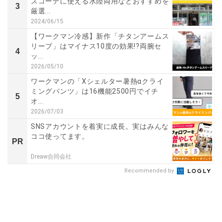
ズコーデに使える水陸両用などおすすめを
3
厳選...
2024/06/15
【ワークマン冷感】新作「チタンアームス
リーブ」はマイナス10度の効果!?両腕セ
4
ッ...
2026/05/10
ワークマンの「Xシェルター暑熱αクライ
ミングパンツ」は16機能2500円でイチ
5
オ...
2026/07/03
SNSアカウントを着実に成長。実はみんな
ココ使ってます。
PR
Dreaw合同会社
Recommended by