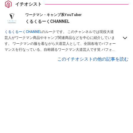
イチオシスト
ワークマン・キャンプ系YouTuber
くるくるーくCHANNEL
くるくるーくCHANNEL
のルークです。 このチャンネルでは現役大道
芸人がワークマン商品やキャンプ関連商品などを中心に紹介していま
す。 ワークマンの服を着ながら大道芸人として、全国各地でパフォー
マンスを行なっている、自称踊るワークマン大道芸人です笑 パフォー
マンスコンテストで優勝経験のあるパフォーマーが、本当に使える商
このイチオシストの他の記事を読む
品を紹介します。 商品を紹介していく中で、視聴者様に商品の良さを
感じでもらえるような動画を作成していきたいと思います。大道芸人
ルークは
こちら
から！