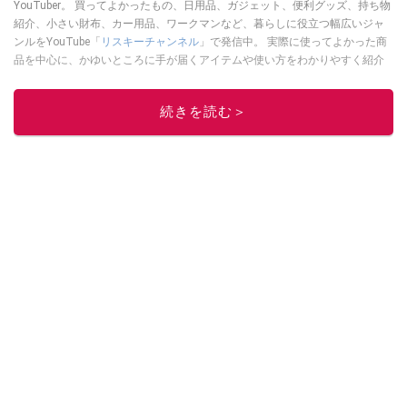
YouTuber。 買ってよかったもの、日用品、ガジェット、便利グッズ、持ち物
紹介、小さい財布、カー用品、ワークマンなど、暮らしに役立つ幅広いジャ
ンルをYouTube「
リスキーチャンネル
」で発信中。 実際に使ってよかった商
品を中心に、かゆいところに手が届くアイテムや使い方をわかりやすく紹介
しています。 ブログは
こちら
から！
このイチオシストの他の記事を読む
続きを読む＞