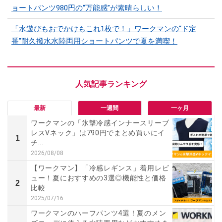
ョートパンツ980円の“万能感”が素晴らしい！
「水遊びもおでかけもこれ1枚で！」ワークマンの“ド定
番”耐久撥水水陸両用ショートパンツで夏を満喫！
最新
一週間
一ヶ月
ワークマンの「氷撃冷感インナースリーブ
レスVネック」は790円でまとめ買いにイ
1
チ...
2026/08/08
【ワークマン】「冷感レギンス」着用レビ
ュー！夏におすすめの3選◎機能性と価格
2
比較
2025/07/16
ワークマンのハーフパンツ4選！夏のメン