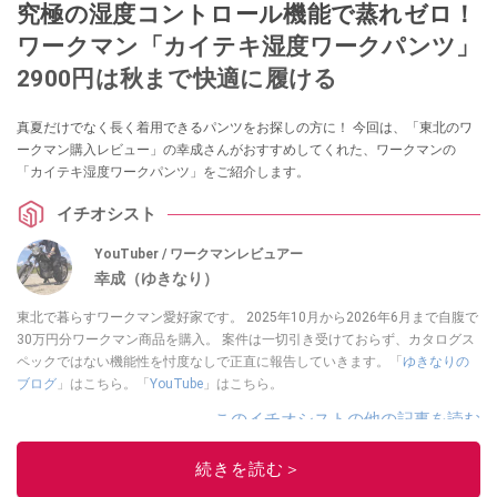
究極の湿度コントロール機能で蒸れゼロ！
ワークマン「カイテキ湿度ワークパンツ」
2900円は秋まで快適に履ける
真夏だけでなく長く着用できるパンツをお探しの方に！ 今回は、「東北のワ
ークマン購入レビュー」の幸成さんがおすすめしてくれた、ワークマンの
「カイテキ湿度ワークパンツ」をご紹介します。
イチオシスト
YouTuber / ワークマンレビュアー
幸成（ゆきなり）
東北で暮らすワークマン愛好家です。 2025年10月から2026年6月まで自腹で
30万円分ワークマン商品を購入。 案件は一切引き受けておらず、カタログス
ペックではない機能性を忖度なしで正直に報告していきます。「
ゆきなりの
ブログ
」はこちら。「
YouTube
」はこちら。
このイチオシストの他の記事を読む
続きを読む＞