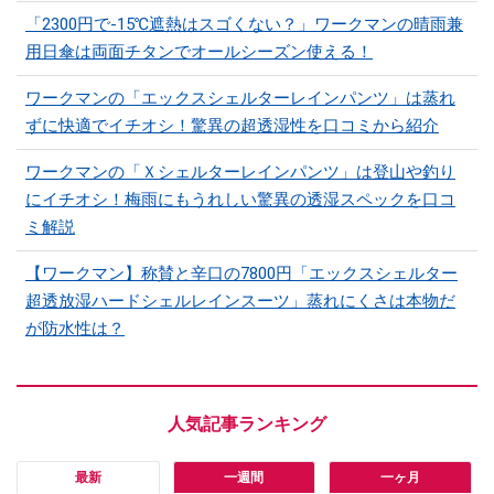
「2300円で-15℃遮熱はスゴくない？」ワークマンの晴雨兼
用日傘は両面チタンでオールシーズン使える！
ワークマンの「エックスシェルターレインパンツ」は蒸れ
ずに快適でイチオシ！驚異の超透湿性を口コミから紹介
ワークマンの「Ｘシェルターレインパンツ」は登山や釣り
にイチオシ！梅雨にもうれしい驚異の透湿スペックを口コ
ミ解説
【ワークマン】称賛と辛口の7800円「エックスシェルター
超透放湿ハードシェルレインスーツ」蒸れにくさは本物だ
が防水性は？
最新
一週間
一ヶ月