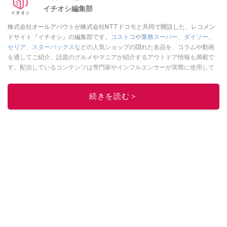
イチオシ編集部
株式会社オールアバウトが株式会社NTTドコモと共同で開設した、レコメン
ドサイト『イチオシ』の編集部です。
コストコ
や
業務スーパー
、
ダイソー
、
セリア
、
スターバックス
などの人気ショップの隠れた名品を、コラムや動画
を通してご紹介。話題のグルメやマニアが紹介するアウトドア情報も満載で
す。配信しているコンテンツは専門家やインフルエンサーが実際に使用して
レビューしています。毎日トレンド情報をお届けしているので、ぜひ
Google
ニュースでフォロー
してください！
続きを読む＞
このイチオシストの他の記事を読む