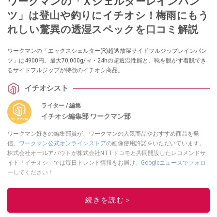
ワークマンの「Ｘシェルターレインパン
ツ」は登山や釣りにイチオシ！梅雨にもう
れしい驚異の透湿スペックを口コミ解説
ワークマンの「エックスシェルター(R)超透放湿サイドフルジップレインパン
ツ」は4900円。最大70,000g/㎡・24hの超透湿性能と、靴を脱がず着脱でき
るサイドフルジップが特徴のイチオシ商品。
イチオシスト
ライター / 編集
イチオシ編集部 ワークマン部
ワークマン好きの編集部員が、ワークマンの人気商品やおすすめ商品を発
信。
ワークマン公式オンラインストア
の画像使用許諾をいただいています。
株式会社オールアバウトが株式会社NTTドコモと共同開設したレコメンドサ
イト「イチオシ」では毎日トレンド情報をお届け。
Googleニュースでフォロ
ー
してください！
このイチオシストの他の記事を読む
続きを読む＞