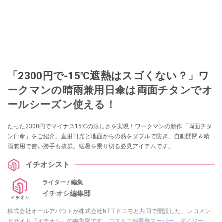
「2300円で-15℃遮熱はスゴくない？」ワ
ークマンの晴雨兼用日傘は両面チタンでオ
ールシーズン使える！
たった2300円でマイナス15℃の涼しさを実現！ワークマンの新作「両面チタ
ン日傘」をご紹介。直射日光と地面からの熱をダブルで防ぎ、自動開閉＆晴
雨兼用で使い勝手も抜群。猛暑を乗り切る必見アイテムです。
イチオシスト
ライター / 編集
イチオシ編集部
株式会社オールアバウトが株式会社NTTドコモと共同で開設した、レコメン
ドサイト『イチオシ』の編集部です。
コストコ
や
業務スーパー
、
ダイソー
、