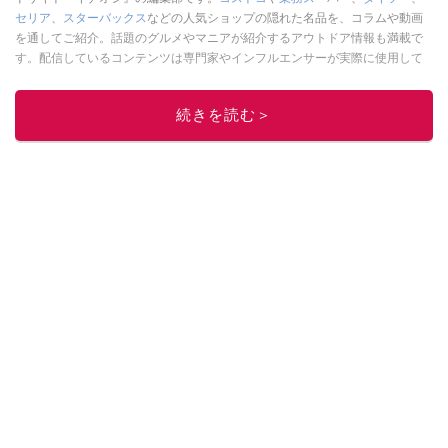
セリア
、
スターバックス
などの人気ショップの隠れた名品を、コラムや動画
を通してご紹介。話題のグルメやマニアが紹介するアウトドア情報も満載で
す。配信しているコンテンツは専門家やインフルエンサーが実際に使用して
レビューしています。毎日トレンド情報をお届けしているので、ぜひ
Google
ニュースでフォロー
してください！
続きを読む＞
このイチオシストの他の記事を読む