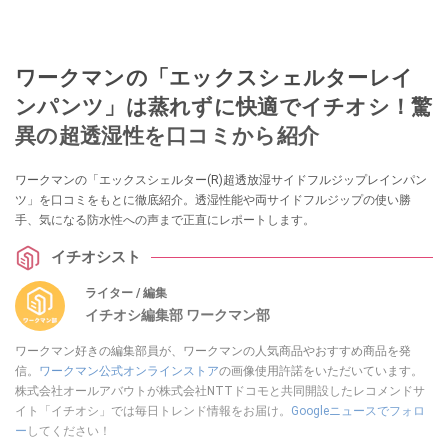
ワークマンの「エックスシェルターレイ
ンパンツ」は蒸れずに快適でイチオシ！驚
異の超透湿性を口コミから紹介
ワークマンの「エックスシェルター(R)超透放湿サイドフルジップレインパン
ツ」を口コミをもとに徹底紹介。透湿性能や両サイドフルジップの使い勝
手、気になる防水性への声まで正直にレポートします。
イチオシスト
ライター / 編集
イチオシ編集部 ワークマン部
ワークマン好きの編集部員が、ワークマンの人気商品やおすすめ商品を発
信。
ワークマン公式オンラインストア
の画像使用許諾をいただいています。
株式会社オールアバウトが株式会社NTTドコモと共同開設したレコメンドサ
イト「イチオシ」では毎日トレンド情報をお届け。
Googleニュースでフォロ
ー
してください！