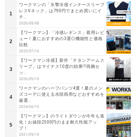
ワークマンの「氷撃冷感インナースリーブ
レスVネック」は790円でまとめ買いにイ
1
チ...
2026/08/08
【ワークマン】「冷感レギンス」着用レビ
ュー！夏におすすめの3選◎機能性と価格
2
比較
2025/07/16
【ワークマン冷感】新作「チタンアームス
リーブ」はマイナス10度の効果!?両腕セ
3
ッ...
2026/05/10
ワークマンのハーフパンツ4選！夏のメン
ズコーデに使える水陸両用などおすすめを
4
厳選...
2024/06/15
【ワークマン】のライトダウンが今年も進
化！お値段2500円のまま耐久性能アッ
5
プ！
2021/09/10