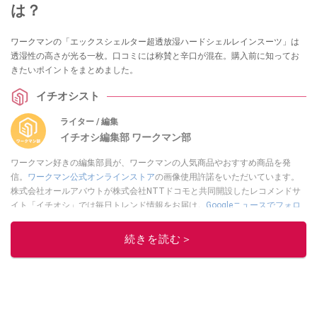
は？
ワークマンの「エックスシェルター超透放湿ハードシェルレインスーツ」は
透湿性の高さが光る一枚。口コミには称賛と辛口が混在。購入前に知ってお
きたいポイントをまとめました。
イチオシスト
ライター / 編集
イチオシ編集部 ワークマン部
ワークマン好きの編集部員が、ワークマンの人気商品やおすすめ商品を発
信。
ワークマン公式オンラインストア
の画像使用許諾をいただいています。
株式会社オールアバウトが株式会社NTTドコモと共同開設したレコメンドサ
イト「イチオシ」では毎日トレンド情報をお届け。
Googleニュースでフォロ
ー
してください！
続きを読む＞
このイチオシストの他の記事を読む