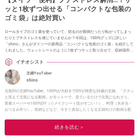
ッと1枚ずつ出せる「コンパクトな包装の
ゴミ袋」は絶対買い
ロールタイプのゴミ袋を使っていて、切るのが面倒だったり転がってしまっ
たりとプチストレスを感じていませんか？今回は、100均グッズに詳しい
「shino」さんがダイソーの新商品「コンパクトな包装のゴミ袋」を紹介して
くれました。ウェットシートのように1枚ずつサッと取り出せて、収納場所も
取らない画期的なアイテムです。ゴミ捨てを少しでも楽にしたい方は必見で
イチオシスト
す！
主婦YouTuber
shino
元気印の主婦YouTuber。100均が大好きでDIYが得意な26歳の主婦。「クスッ
と笑えて元気になる動画」がモットーで、見ているだけで元気になれそう。
業務スーパーや100均DIY（リメイクシート技がすごい！）、料理（夫弁当・
おつまみ作り）、収納などなど、今すぐ真似したくなる主婦向けの動画を配
信中！
このイチオシストの他の記事を読む
続きを読む＞