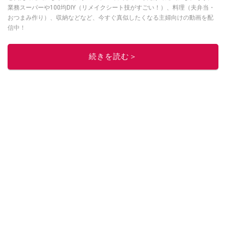
業務スーパーや100均DIY（リメイクシート技がすごい！）、料理（夫弁当・
おつまみ作り）、収納などなど、今すぐ真似したくなる主婦向けの動画を配
信中！
このイチオシストの他の記事を読む
続きを読む＞