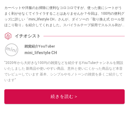
カーペットや洋服のお掃除に便利なコロコロですが、使った後にシートがう
まく剥がせなくてイライラすることはありませんか？今回は、100均の便利グ
ッズに詳しい「mini_lifestyle CH」さんが、ダイソーの「取り換え式 ロール型
ほこり取り」を紹介してくれました。スパイラルテープ採用でスルスル剥が
せる、お掃除のプチストレスを解消してくれる優秀アイテムです。日々のお
イチオシスト
掃除を快適にしたい方は必見です！
雑貨紹介YouTuber
mini_lifestyle CH
"2020年から大好きな100均の雑貨などを紹介するYouTubeチャンネルを開設
いたしました 新商品や使いやすい商品、意外と使いにくかった商品など本音
でレビューしています 基本、シンプルやモノトーンの雑貨を多くご紹介して
います"
このイチオシストの他の記事を読む
続きを読む＞