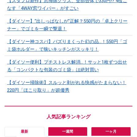
【スタプロ新作】窓掃除グッズ、全部合体で330円!? 4役こ
なす「4WAY窓ワイパー」がすごい
【ダイソー】“出しっぱなしが”正解？550円の「卓上クリー
ナー」でゴミを一瞬で撃退！
【ダイソー神コスパ】バズりまくった幻の品…！550円「ゴ
ミ袋ホルダー」で狭いキッチンがスッキリ！
【ダイソー便利】プチストレス解消…！サッと1枚ずつ出せ
る「コンパクトな包装のゴミ袋」は絶対買い
【ダイソー掃除術】スルッと剥がれる快感がたまらない！
220円「ほこり取り」が超優秀
最新
一週間
一ヶ月