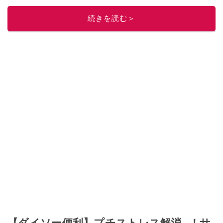
このイチオシストの他の記事を読む
続きを読む＞
【ダイソー便利】プチストレス解消…！サ