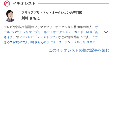
イチオシスト
フリマアプリ・ネットオークションの専門家
川崎 さちえ
テレビや雑誌で話題のフリマアプリ・オークション歴20年の達人。
オ
ールアバウト フリマアプリ・ネットオークション ガイド
。
NHK「あ
さイチ」
や
フジテレビ「ノンストップ」
などの情報番組に出演。
『で
きるfit 節約の達人川崎さちえのポイ活＋クーポン＋メルカリ スマホで
おトク術』（インプレス刊）
、
『「ゆる副業」のはじめかた メルカリ
このイチオシストの他の記事を読む
スマホ1つでスキマ時間に効率的に稼ぐ！』（翔泳社刊）
ほか著書多
数。ブログは
「川崎さちえのごちゃまぜ日記」
。
■経歴：2003年、夫が子育てをするために、突然会社を辞める。翌月
からの給料が０円になり、家にいながら、しかも空いた時間でできる
オークションに目をつける。しかし、取引の仕方がわからずに、まず
は落札者として参加。その後、出品者側にまわり、家の中の物を出品
しまくる。出品する物がほぼなくなってからは、仕入れを経験。ネッ
トオークションを生活の一部に取り入れるべく、「ネットオークショ
ンやフリマアプリは生活のインフラになる」という考えを持つ。また
消費税増税の社会においては、ネットオークションやフリマアプリが
家計の救世主になりえると考え、業者とは違う視点でユーザーとして
参加中。