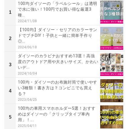
100均ダイソーの「ラベルシール」は透明
で水に強い！100円でお買い得な厳選3
1
種...
2024/11/08
【100均】ダイソー・セリアのカラーサン
ドでプチDIY！子供と一緒に簡単手作り
2
◎...
2024/06/18
ダイソーのカラビナおすすめ13選！高強
度のアウトドア用や大きいサイズ、かわい
3
いデ...
2024/10/04
100均・ダイソーのお布施封筒で使いやす
い3種類！書き方は？コンビニでも買え
4
る？
2023/04/25
100均の車用スマホホルダー5選！おすす
めはダイソーの「クリップタイプ車内
5
用」！...
2025/04/11