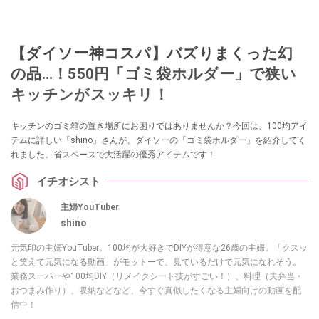
【ダイソー神コスパ】バズりまくった幻
の品…！550円「ゴミ袋ホルダー」で狭い
キッチンがスッキリ！
キッチンのゴミ箱の置き場所にお困りではありませんか？今回は、100均アイ
テムに詳しい「shino」さんが、ダイソーの「ゴミ袋ホルダー」を紹介してく
れました。省スペースで大活躍の優秀アイテムです！
イチオシスト
主婦YouTuber
shino
元気印の主婦YouTuber。100均が大好きでDIYが得意な26歳の主婦。「クスッ
と笑えて元気になる動画」がモットーで、見ているだけで元気になれそう。
業務スーパーや100均DIY（リメイクシート技がすごい！）、料理（夫弁当・
おつまみ作り）、収納などなど、今すぐ真似したくなる主婦向けの動画を配
信中！