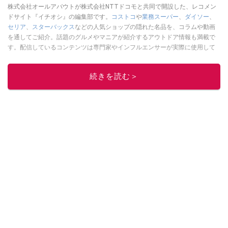
株式会社オールアバウトが株式会社NTTドコモと共同で開設した、レコメン
ドサイト『イチオシ』の編集部です。
コストコ
や
業務スーパー
、
ダイソー
、
セリア
、
スターバックス
などの人気ショップの隠れた名品を、コラムや動画
を通してご紹介。話題のグルメやマニアが紹介するアウトドア情報も満載で
す。配信しているコンテンツは専門家やインフルエンサーが実際に使用して
レビューしています。毎日トレンド情報をお届けしているので、ぜひ
Google
ニュースでフォロー
してください！
続きを読む＞
このイチオシストの他の記事を読む