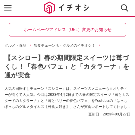
ホームページアドレス（URL）変更のお知らせ
グルメ・食品
飲食チェーン店・グルメのイチオシ！
【スシロー】春の期間限定スイーツは苺づ
くし！「春色パフェ」と「カタラーナ」を
通が実食
人気の回転ずしチェーン「スシロー」は、スイーツのメニューもクオリティ
ーが高くて大人気。今回は2023年4月2日までの春の限定スイーツ「苺とカス
タードのカタラーナ」と「苺とベリーの春色パフェ」をYoutuberの「はっち
ぽっちのグルメタイムズ【外食大好き】」さんが実食レポートしてくれまし
た。今が旬の苺を存分に味わえるメニューですので、スシローに行かれた際
更新日：
2023年03月27日
は是非オーダーしてみてくださいね。