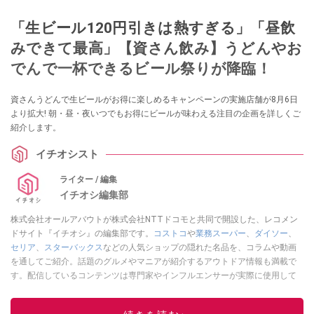
「生ビール120円引きは熱すぎる」「昼飲
みできて最高」【資さん飲み】うどんやお
でんで一杯できるビール祭りが降臨！
資さんうどんで生ビールがお得に楽しめるキャンペーンの実施店舗が8月6日
より拡大! 朝・昼・夜いつでもお得にビールが味わえる注目の企画を詳しくご
紹介します。
イチオシスト
ライター / 編集
イチオシ編集部
株式会社オールアバウトが株式会社NTTドコモと共同で開設した、レコメン
ドサイト『イチオシ』の編集部です。
コストコ
や
業務スーパー
、
ダイソー
、
セリア
、
スターバックス
などの人気ショップの隠れた名品を、コラムや動画
を通してご紹介。話題のグルメやマニアが紹介するアウトドア情報も満載で
す。配信しているコンテンツは専門家やインフルエンサーが実際に使用して
レビューしています。毎日トレンド情報をお届けしているので、ぜひ
Google
ニュースでフォロー
してください！