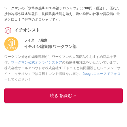
ワークマンの「氷撃冷感®-10℃半袖ポロシャツ」は780円（税込）。優れた
接触冷感や吸水速乾性、抗菌防臭機能を備え、暑い季節の仕事や普段着に最
適と口コミで評判のポロシャツです。
イチオシスト
ライター / 編集
イチオシ編集部 ワークマン部
ワークマン好きの編集部員が、ワークマンの人気商品やおすすめ商品を発
信。
ワークマン公式オンラインストア
の画像使用許諾をいただいています。
株式会社オールアバウトが株式会社NTTドコモと共同開設したレコメンドサ
イト「イチオシ」では毎日トレンド情報をお届け。
Googleニュースでフォロ
ー
してください！
このイチオシストの他の記事を読む
続きを読む＞