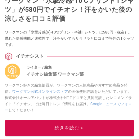
ワークマン「氷撃冷感-10℃プリントTシャ
ツ」が580円でイチオシ！汗をかいた後の
涼しさを口コミ評価
ワークマンの「氷撃冷感(R)-10℃プリント半袖Tシャツ」は580円（税込）。
優れた冷感機能と速乾性で、汗をかいてもサラサラと口コミで評判のTシャツ
です。
イチオシスト
ライター / 編集
イチオシ編集部 ワークマン部
ワークマン好きの編集部員が、ワークマンの人気商品やおすすめ商品を発
信。
ワークマン公式オンラインストア
の画像使用許諾をいただいています。
株式会社オールアバウトが株式会社NTTドコモと共同開設したレコメンドサ
イト「イチオシ」では毎日トレンド情報をお届け。
Googleニュースでフォロ
ー
してください！
このイチオシストの他の記事を読む
続きを読む＞