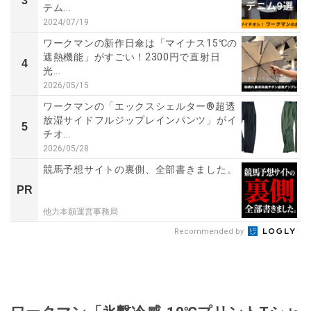
3
テム...
2024/07/19
ワークマンの新作日傘は「マイナス15℃の
遮熱機能」がすごい！2300円で直射日
4
光...
2026/05/15
ワークマンの「エックスシェルター®超透
放湿サイドフルジップレインパンツ」がイ
5
チオ...
2026/05/28
競馬予想サイトの裏側、全部書きました。
PR
他力本願運営事務局
Recommended by