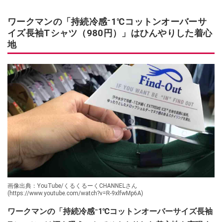
ワークマンの「持続冷感⁻1℃コットンオーバーサ
イズ長袖Tシャツ（980円）」はひんやりした着心
地
画像出典：YouTube/くるくるーくCHANNELさん
(https://www.youtube.com/watch?v=R-9xlfwMp6A)
ワークマンの「持続冷感⁻1℃コットンオーバーサイズ長袖