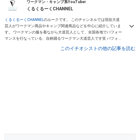
ワークマン・キャンプ系YouTuber
くるくるーくCHANNEL
くるくるーくCHANNEL
のルークです。 このチャンネルでは現役大道
芸人がワークマン商品やキャンプ関連商品などを中心に紹介していま
す。 ワークマンの服を着ながら大道芸人として、全国各地でパフォー
マンスを行なっている、自称踊るワークマン大道芸人です笑 パフォー
マンスコンテストで優勝経験のあるパフォーマーが、本当に使える商
このイチオシストの他の記事を読む
品を紹介します。 商品を紹介していく中で、視聴者様に商品の良さを
感じでもらえるような動画を作成していきたいと思います。大道芸人
ルークは
こちら
から！