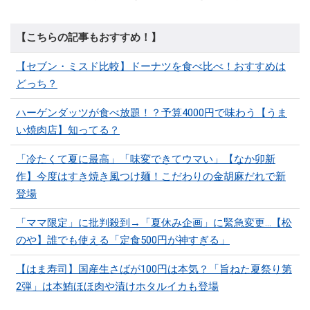
【こちらの記事もおすすめ！】
【セブン・ミスド比較】ドーナツを食べ比べ！おすすめは
どっち？
ハーゲンダッツが食べ放題！？予算4000円で味わう【うま
い焼肉店】知ってる？
「冷たくて夏に最高」「味変できてウマい」【なか卯新
作】今度はすき焼き風つけ麺！こだわりの金胡麻だれで新
登場
「ママ限定」に批判殺到→「夏休み企画」に緊急変更…【松
のや】誰でも使える「定食500円が神すぎる」
【はま寿司】国産生さばが100円は本気？「旨ねた夏祭り第
2弾」は本鮪ほほ肉や漬けホタルイカも登場