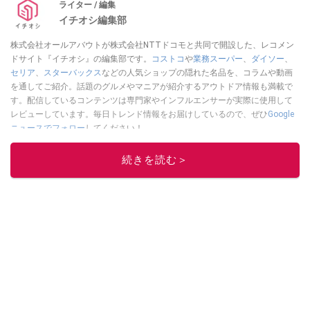
ライター / 編集
イチオシ編集部
株式会社オールアバウトが株式会社NTTドコモと共同で開設した、レコメン
ドサイト『イチオシ』の編集部です。
コストコ
や
業務スーパー
、
ダイソー
、
セリア
、
スターバックス
などの人気ショップの隠れた名品を、コラムや動画
を通してご紹介。話題のグルメやマニアが紹介するアウトドア情報も満載で
す。配信しているコンテンツは専門家やインフルエンサーが実際に使用して
レビューしています。毎日トレンド情報をお届けしているので、ぜひ
Google
ニュースでフォロー
してください！
このイチオシストの他の記事を読む
続きを読む＞