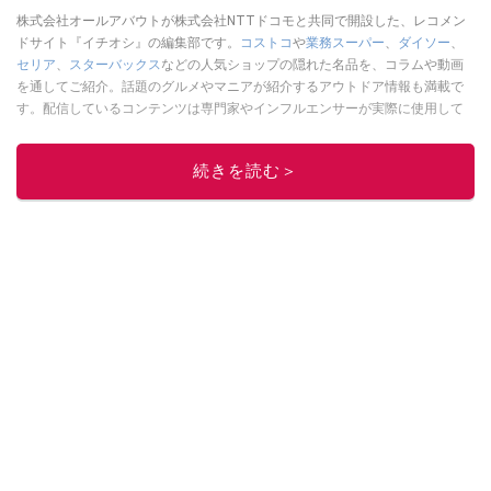
株式会社オールアバウトが株式会社NTTドコモと共同で開設した、レコメン
ドサイト『イチオシ』の編集部です。
コストコ
や
業務スーパー
、
ダイソー
、
セリア
、
スターバックス
などの人気ショップの隠れた名品を、コラムや動画
を通してご紹介。話題のグルメやマニアが紹介するアウトドア情報も満載で
す。配信しているコンテンツは専門家やインフルエンサーが実際に使用して
レビューしています。毎日トレンド情報をお届けしているので、ぜひ
Google
ニュースでフォロー
してください！
続きを読む＞
このイチオシストの他の記事を読む