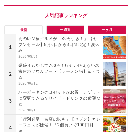
最新
一週間
一ヶ月
あのレジ横グルメが「30円引き！」【セ
ブンセール】8月6日から3日間限定！夏休
1
み...
2026/08/06
爆盛りもやしで700円！行列が絶えない名
古屋のソウルフード【ラーメン福】知って
2
る...
2026/06/12
バーガーキングはセットがお得！ナゲット
に変更できる？サイド・ドリンクの種類な
3
ど
2025/03/19
「行列必至！名店の味も」【セブン】カレ
ーフェスが開催！「2個買いで100円引
4
き」...