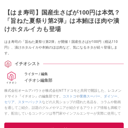
【はま寿司】国産生さばが100円は本気？
「旨ねた夏祭り第2弾」は本鮪ほほ肉や漬
けホタルイカも登場
はま寿司の「旨ねた夏祭り第2弾」が開催！国産生さばが100円（税込110
円）、漬けホタルイカや本鮪のほほ肉など、気になるネタが続々登場しま
す。
イチオシスト
ライター / 編集
イチオシ編集部
株式会社オールアバウトが株式会社NTTドコモと共同で開設した、レコメン
ドサイト『イチオシ』の編集部です。
コストコ
や
業務スーパー
、
ダイソー
、
セリア
、
スターバックス
などの人気ショップの隠れた名品を、コラムや動画
を通してご紹介。話題のグルメやマニアが紹介するアウトドア情報も満載で
す。配信しているコンテンツは専門家やインフルエンサーが実際に使用して
レビューしています。毎日トレンド情報をお届けしているので、ぜひ
Google
ニュースでフォロー
してください！