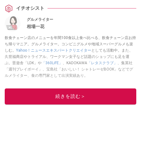
イチオシスト
グルメライター
相場一花
飲食チェーン店のメニューを年間100食以上食べ比べる、飲食チェーン店お持
ち帰りマニア。グルメライター。コンビニグルメや地域スーパーグルメも楽
しむ。
Yahoo！ニュースエキスパートクリエイター
としても活動中。また、
久世福商店やトライアル、ワークマン女子など話題のショップにも足を運
ぶ。晋遊舎「LDK」や
「360LiFE」
、KADOKAWA
「レタスクラブ」
、集英社
「週刊プレイボーイ」、宝島社「おいしい！ シャトレーゼBOOK」などでグ
ルメライター、食の専門家として出演実績あり。
このイチオシストの他の記事を読む
続きを読む＞