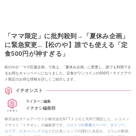
「ママ限定」に批判殺到→「夏休み企画」
に緊急変更…【松のや】誰でも使える「定
食500円が神すぎる」
松のやが「ママ応援企画」で炎上…「夏休み企画」に変更し、誰でも利用でき
るお得なキャンペーンになりました。定食がワンコインの500円！テイクアウ
ト限定のお得な情報を詳しくご紹介します。
イチオシスト
ライター / 編集
イチオシ編集部
株式会社オールアバウトが株式会社NTTドコモと共同で開設した、レコメン
ドサイト『イチオシ』の編集部です。
コストコ
や
業務スーパー
、
ダイソー
、
セリア
、
スターバックス
などの人気ショップの隠れた名品を、コラムや動画