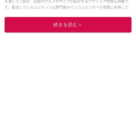
を通してご紹介。話題のグルメやマニアが紹介するアウトドア情報も満載で
す。配信しているコンテンツは専門家やインフルエンサーが実際に使用して
レビューしています。毎日トレンド情報をお届けしているので、ぜひ
Google
ニュースでフォロー
してください！
続きを読む＞
このイチオシストの他の記事を読む