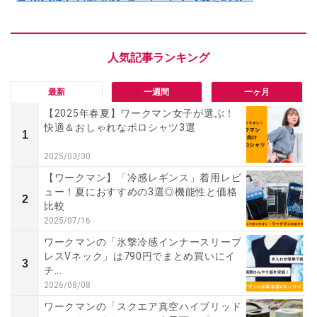
最新
一週間
一ヶ月
【2025年春夏】ワークマン女子が選ぶ！
快適＆おしゃれなポロシャツ3選
1
2025/03/30
【ワークマン】「冷感レギンス」着用レビ
ュー！夏におすすめの3選◎機能性と価格
2
比較
2025/07/16
ワークマンの「氷撃冷感インナースリーブ
レスVネック」は790円でまとめ買いにイ
3
チ...
2026/08/08
ワークマンの「スクエア真空ハイブリッド