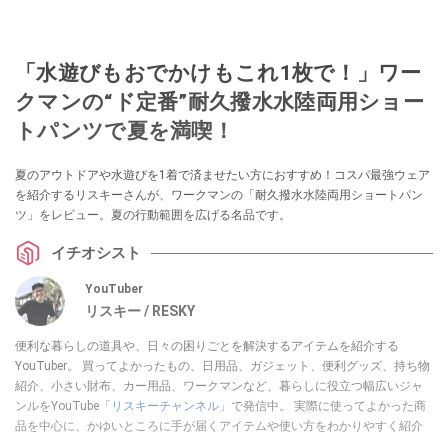
「水遊びもおでかけもこれ1枚で！」ワー
クマンの“ド定番”耐久撥水水陸両用ショー
トパンツで夏を満喫！
夏のアウトドアや水遊びを1着で済ませたい方におすすめ！コスパ最強ウェア
を紹介するリスキーさんが、ワークマンの「耐久撥水水陸両用ショートパン
ツ」をレビュー。夏の行動範囲を広げる名品です。
イチオシスト
YouTuber
リスキー / RESKY
便利な暮らしの道具や、日々の困りごとを解決するアイテムを紹介する
YouTuber。 買ってよかったもの、日用品、ガジェット、便利グッズ、持ち物
紹介、小さい財布、カー用品、ワークマンなど、暮らしに役立つ幅広いジャ
ンルをYouTube「
リスキーチャンネル
」で発信中。 実際に使ってよかった商
品を中心に、かゆいところに手が届くアイテムや使い方をわかりやすく紹介
しています。 ブログは
こちら
から！