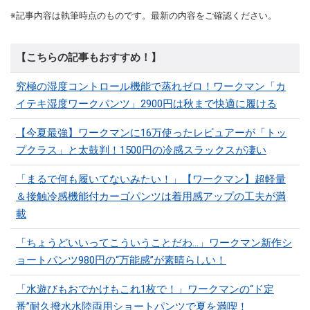
※記事内容は執筆時点のものです。最新の内容をご確認ください。
【こちらの記事もおすすめ！】
究極の湿度コントロール機能で蒸れゼロ！ワークマン「カ
イテキ湿度ワークパンツ」2900円は秋まで快適に履ける
【今夏最強】ワークマンに16万使ったレビュアーが「トッ
プクラス」と太鼓判！1500円の冷感スラックスが凄い
「まるで何も履いてないみたい！」【ワークマン】超軽量
＆接触冷感機能付カーゴパンツは着用感アップの工夫が満
載
「ちょうどいいってこういうことだわ...」ワークマン新作シ
ョートパンツ980円の“万能感”が素晴らしい！
「水遊びもおでかけもこれ1枚で！」ワークマンの“ド定
番”耐久撥水水陸両用ショートパンツで夏を満喫！