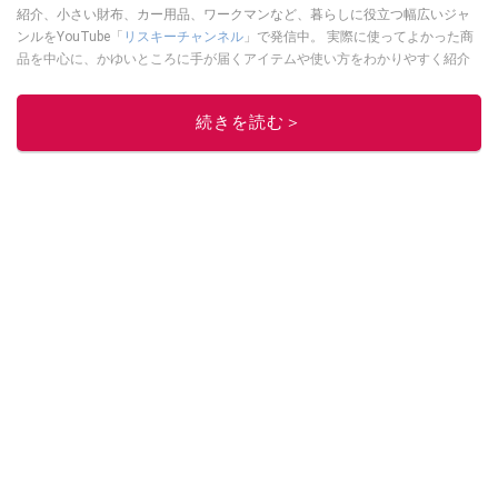
紹介、小さい財布、カー用品、ワークマンなど、暮らしに役立つ幅広いジャ
ンルをYouTube「
リスキーチャンネル
」で発信中。 実際に使ってよかった商
品を中心に、かゆいところに手が届くアイテムや使い方をわかりやすく紹介
しています。 ブログは
こちら
から！
このイチオシストの他の記事を読む
続きを読む＞