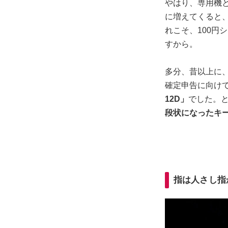
やはり、専用機
に増えてくると
れこそ、100円
すから。
多分、昔以上に
確定申告に向け
12D」
でした。
段状になったキ
指は人さし指