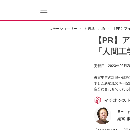
ステーショナリー
文房具、小物
【PR】ア
【PR】
「人間工
更新日：
2023年03月2
確定申告の計算や資格
求した新構造のキー配
自分に合わせてくれる
イチオシス
男のこ
納富 