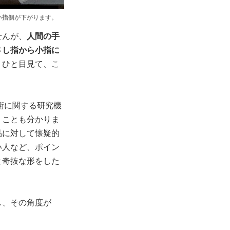
小指側が下がります。
せんが、
人間の手
さし指から小指に
、ひと目見て、こ
術に関する研究機
うことも分かりま
品に対して懐疑的
い人など、ポイン
と奇抜な形をした
し、その角度が
。