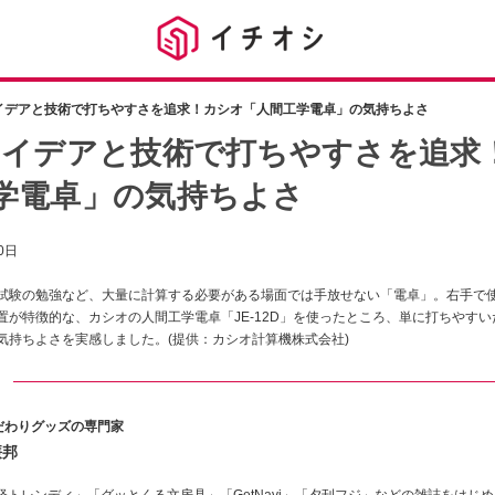
イデアと技術で打ちやすさを追求！カシオ「人間工学電卓」の気持ちよさ
アイデアと技術で打ちやすさを追求
学電卓」の気持ちよさ
0日
試験の勉強など、大量に計算する必要がある場面では手放せない「電卓」。右手で
置が特徴的な、カシオの人間工学電卓「JE-12D」を使ったところ、単に打ちやす
気持ちよさを実感しました。(提供：カシオ計算機株式会社)
ト
だわりグッズの専門家
廉邦