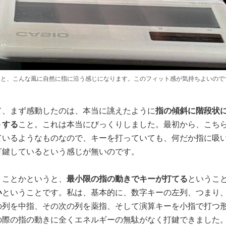
を置くと、こんな風に自然に指に沿う感じになります。このフィット感が気持ちよいので
て、まず感動したのは、本当に誂えたように
指の傾斜に階段状
トする
こと。これは本当にびっくりしました。最初から、こち
ているようなものなので、キーを打っていても、何だか指に吸
打鍵しているという感じが無いのです。
うことかというと、
最小限の指の動きでキーが打てる
というこ
い
ということです。私は、基本的に、数字キーの左列、つまり、
の列を中指、その次の列を薬指、そして演算キーを小指で打つ
の際の指の動きに全くエネルギーの無駄がなく打鍵できました