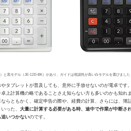
WE）と黒モデル（JE-12D-BK）があり、ガイドは視認性が高い白モデルを選びました
ホやタブレットが普及しても、意外に手放せないのが電卓です
子卓上計算機の略であることさえ知らない方も多いのかも知れ
算ならともかく、確定申告の際や、経費の計算、さらには、簿
といった、
大量に計算する必要がある時、途中で作業が中断さ
も追いつかない
のです。