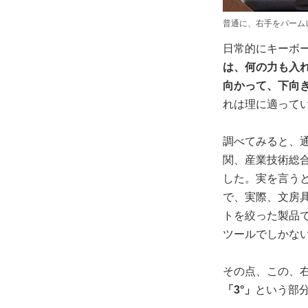
普通に、右手をパーム
日常的にキーボ
は、何の力も入
向かって、下向
れは理に適って
調べてみると、通
関、産業技術総
した。実を言う
で、実際、文房
トを絞った製品
ツールでしかな
その点、この、
「3°」
という部