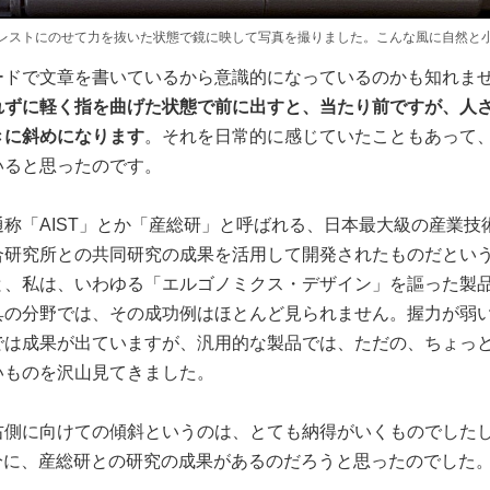
レストにのせて力を抜いた状態で鏡に映して写真を撮りました。こんな風に自然と
ードで文章を書いているから意識的になっているのかも知れま
れずに軽く指を曲げた状態で前に出すと、当たり前ですが、人
きに斜めになります
。それを日常的に感じていたこともあって
いると思ったのです。
称「AIST」とか「産総研」と呼ばれる、日本最大級の産業技
合研究所との共同研究の成果を活用して開発されたものだとい
と、私は、いわゆる「エルゴノミクス・デザイン」を謳った製
具の分野では、その成功例はほとんど見られません。握力が弱
では成果が出ていますが、汎用的な製品では、ただの、ちょっ
いものを沢山見てきました。
右側に向けての傾斜というのは、とても納得がいくものでした
分に、産総研との研究の成果があるのだろうと思ったのでした