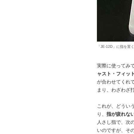
「JE-12D」に指
実際に使ってみ
ャスト・フィッ
が合わせてくれ
まり、わざわざ
これが、どうい
り、
指が疲れな
人さし指で、次
いのですが、そ