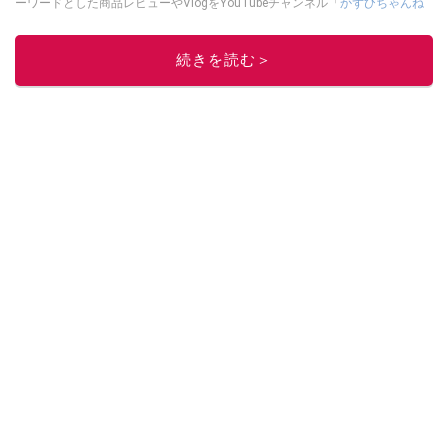
ーワードとした商品レビューやVlogをYouTubeチャンネル「
かずひちゃんね
る
」で発信中。最近は全身ワークマンで過ごしている自称 #ワークマンおじさ
ん である。
Twitter
はこちら。
続きを読む＞
このイチオシストの他の記事を読む