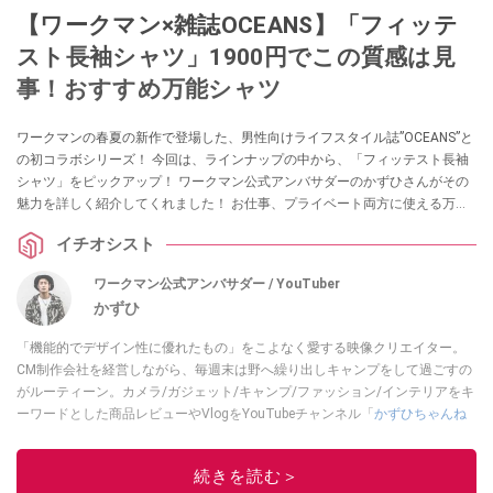
【ワークマン×雑誌OCEANS】「フィッテ
スト長袖シャツ」1900円でこの質感は見
事！おすすめ万能シャツ
ワークマンの春夏の新作で登場した、男性向けライフスタイル誌”OCEANS”と
の初コラボシリーズ！ 今回は、ラインナップの中から、「フィッテスト長袖
シャツ」をピックアップ！ ワークマン公式アンバサダーのかずひさんがその
魅力を詳しく紹介してくれました！ お仕事、プライベート両方に使える万能
アイテムなんだとか。ぜひチェックしてみてください！
イチオシスト
ワークマン公式アンバサダー / YouTuber
かずひ
「機能的でデザイン性に優れたもの」をこよなく愛する映像クリエイター。
CM制作会社を経営しながら、毎週末は野へ繰り出しキャンプをして過ごすの
がルーティーン。カメラ/ガジェット/キャンプ/ファッション/インテリアをキ
ーワードとした商品レビューやVlogをYouTubeチャンネル「
かずひちゃんね
る
」で発信中。最近は全身ワークマンで過ごしている自称 #ワークマンおじさ
ん である。
Twitter
はこちら。
続きを読む＞
このイチオシストの他の記事を読む