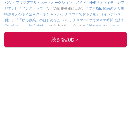
バウト フリマアプリ・ネットオークション ガイド
。
NHK「あさイチ」
や
フ
ジテレビ「ノンストップ」
などの情報番組に出演。
『できるfit 節約の達人川
崎さちえのポイ活＋クーポン＋メルカリ スマホでおトク術』（インプレス
刊）
、
『「ゆる副業」のはじめかた メルカリ スマホ1つでスキマ時間に効率
的に稼ぐ！』（翔泳社刊）
ほか著書多数。ブログは
「川崎さちえのごちゃま
ぜ日記」
。
■経歴：2003年、夫が子育てをするために、突然会社を辞める。翌月からの
続きを読む＞
給料が０円になり、家にいながら、しかも空いた時間でできるオークション
に目をつける。しかし、取引の仕方がわからずに、まずは落札者として参
加。その後、出品者側にまわり、家の中の物を出品しまくる。出品する物が
ほぼなくなってからは、仕入れを経験。ネットオークションを生活の一部に
取り入れるべく、「ネットオークションやフリマアプリは生活のインフラに
なる」という考えを持つ。また消費税増税の社会においては、ネットオーク
ションやフリマアプリが家計の救世主になりえると考え、業者とは違う視点
でユーザーとして参加中。
このイチオシストの他の記事を読む