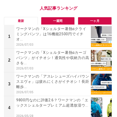
最新
一週間
一ヶ月
ワークマンの「Xシェルター暑熱αクライ
ミングパンツ」は16機能2500円でイチ
1
オ...
2026/07/03
ワークマンの「Xシェルター暑熱αカーゴ
パンツ」がイチオシ！通気性や収納力の高
2
さを...
2026/07/03
ワークマンの「アスレシューズハイバウン
スエヴォ」は疲れにくさがイチオシ！長距
3
離歩...
2026/07/05
9800円なのに評価2.6？ワークマンの「エ
ックスシェルタープレミアム超透放湿ウ...
4
2026/05/28