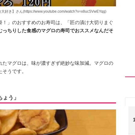
ttps://www.youtube.com/watch?v=x8ucSVwEYqg)
祭！」のおすすめのお寿司は、「匠の漬け大切りまぐ
むっちりした食感のマグロの寿司でおススメなんだそ
れたマグロは、味が濃すぎず絶妙な味加減。マグロの
たそうです。
ちょう」