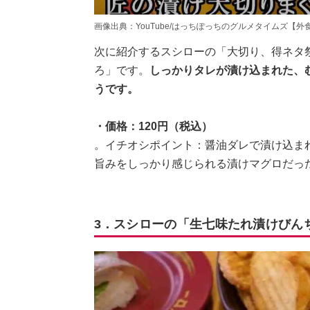
画像出典：YouTube/はっちぽっちのグルメタイムズ【外食大好き】さん(h
次に紹介するスシローの「大切り、得ネタ
ろ」です。
しっかりタレが漬け込まれた、
うです。
・価格：120円（税込）
。イチオシポイント：醤油ダレで漬け込ま
旨みをしっかり感じられる漬けマグロだっ
3．スシローの「生七味たれ漬けびん