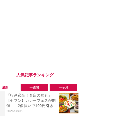
最新
一週間
一ヶ月
「行列必至！名店の味も」
「旅行気分
【セブン】カレーフェスが開
食べ比べし
1
1
催！「2個買いで100円引き」
3つのご当地
レトルトカレーキャンペーン
新発売
2026/08/05
2026/08/02