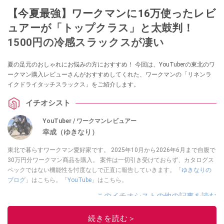
【今夏最強】ワークマンに16万使ったレビ
ュアーが「トップクラス」と太鼓判！
1500円の冷感スラックスが凄い
夏の足元のおしゃれにお悩みの方におすすめ！ 今回は、YouTuberの東北のワ
ークマン購入レビューさんがおすすめしてくれた、ワークマンの「リネンラ
イクドライタッチスラックス」をご紹介します。
イチオシスト
YouTuber / ワークマンレビュアー
幸成（ゆきなり）
東北で暮らすワークマン愛好家です。 2025年10月から2026年6月まで自腹で
30万円分ワークマン商品を購入。 案件は一切引き受けておらず、カタログス
ペックではない機能性を忖度なしで正直に報告していきます。「
ゆきなりの
ブログ
」はこちら。「
YouTube
」はこちら。
このイチオシストの他の記事を読む
続きを読む＞