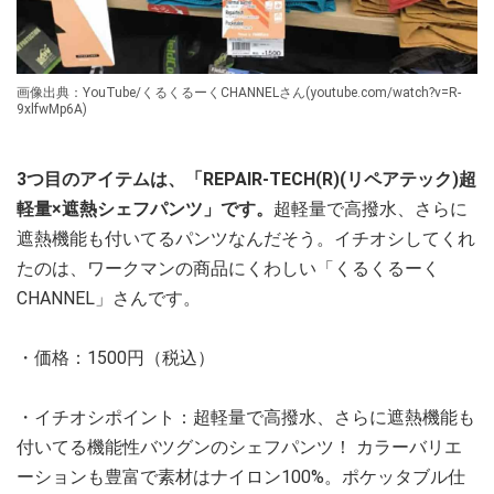
画像出典：YouTube/くるくるーくCHANNELさん(youtube.com/watch?v=R-
9xlfwMp6A)
3つ目のアイテムは、「REPAIR-TECH(R)(リペアテック)超
軽量×遮熱シェフパンツ」です。
超軽量で高撥水、さらに
遮熱機能も付いてるパンツなんだそう。イチオシしてくれ
たのは、ワークマンの商品にくわしい「くるくるーく
CHANNEL」さんです。
・価格：1500円（税込）
・イチオシポイント：超軽量で高撥水、さらに遮熱機能も
付いてる機能性バツグンのシェフパンツ！ カラーバリエ
ーションも豊富で素材はナイロン100%。ポケッタブル仕