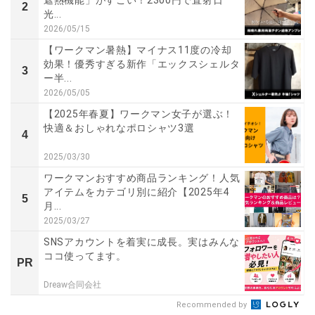
2
光...
2026/05/15
【ワークマン暑熱】マイナス11度の冷却
効果！優秀すぎる新作「エックスシェルタ
3
ー半...
2026/05/05
【2025年春夏】ワークマン女子が選ぶ！
快適＆おしゃれなポロシャツ3選
4
2025/03/30
ワークマンおすすめ商品ランキング！人気
アイテムをカテゴリ別に紹介【2025年4
5
月...
2025/03/27
SNSアカウントを着実に成長。実はみんな
ココ使ってます。
PR
Dreaw合同会社
Recommended by