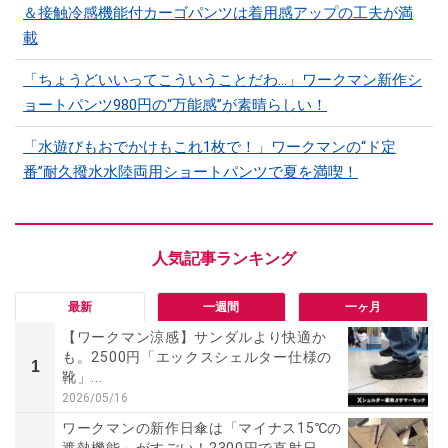
＆接触冷感機能付カーゴパンツは着用感アップの工夫が満
載
「ちょうどいいってこういうことだわ...」ワークマン新作シ
ョートパンツ980円の“万能感”が素晴らしい！
「水遊びもおでかけもこれ1枚で！」ワークマンの“ド定
番”耐久撥水水陸両用ショートパンツで夏を満喫！
最新
一週間
一ヶ月
【ワークマン涼感】サンダルより快適か
も。2500円「エックスシェルター仕様の
1
靴」...
2026/05/16
ワークマンの新作日傘は「マイナス15℃の
遮熱機能」がすごい！2300円で直射日