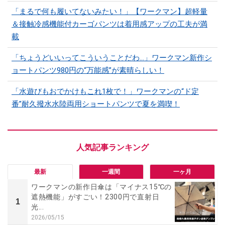
「まるで何も履いてないみたい！」【ワークマン】超軽量
＆接触冷感機能付カーゴパンツは着用感アップの工夫が満
載
「ちょうどいいってこういうことだわ...」ワークマン新作シ
ョートパンツ980円の“万能感”が素晴らしい！
「水遊びもおでかけもこれ1枚で！」ワークマンの“ド定
番”耐久撥水水陸両用ショートパンツで夏を満喫！
最新
一週間
一ヶ月
ワークマンの新作日傘は「マイナス15℃の
遮熱機能」がすごい！2300円で直射日
1
光...
2026/05/15