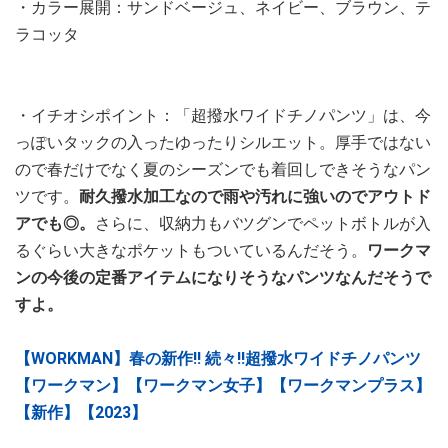
・カラー展開：サンドベージュ、ネイビー、ブラウン、テ
ラコッタ
・イチオシポイント：「超撥水ワイドチノパンツ」は、今
っぽいタックの入ったゆったりシルエット。厚手ではない
ので春だけでなく夏のシーズンでも着回しできそうなパン
ツです。
耐久撥水加工なので雨や汚れに強いのでアウトド
アでも◎。
さらに、収納力もバツグンでペットボトルが入
るぐらい大きなポケットもついているんだそう。
ワークマ
ンの今後の定番アイテムになりそうなパンツなんだそうで
すよ。
【WORKMAN】春の新作‼︎ 続々‼︎超撥水ワイドチノパンツ
【ワークマン】【ワークマン女子】【ワークマンプラス】
【新作】【2023】