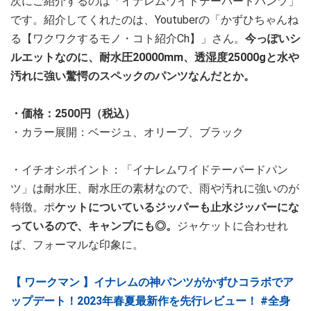
次にご紹介するのは「イナレムワイドテーパードパンツ」
です。紹介してくれたのは、Youtuberの「かずひちゃんね
る【ワクワクするモノ・コト紹介Ch】」さん。
今っぽいシ
ルエットなのに、耐水圧20000mm、透湿度25000gと水や
汚れに強い驚愕のスペックのパンツなんだとか。
・価格：2500円（税込）
・カラー展開：ベージュ、オリーブ、ブラック
・イチオシポイント：「イナレムワイドテーパードパン
ツ」は耐水圧、耐水圧の素材なので、雨や汚れに強いのが
特徴。ポ
ケットについているジッパーも止水ジッパーにな
っているので、キャンプにも◎。
ジャケットに合わせれ
ば、フォーマルな印象に。
【 ワークマン 】イナレムの神パンツがかずひコラボでア
ップデート！2023年春夏最新作を先行レビュー！ #全身