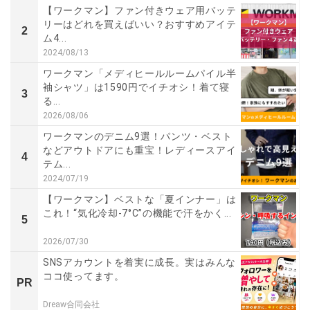
【ワークマン】ファン付きウェア用バッテ
リーはどれを買えばいい？おすすめアイテ
2
ム4...
2024/08/13
ワークマン「メディヒールルームパイル半
袖シャツ」は1590円でイチオシ！着て寝
3
る...
2026/08/06
ワークマンのデニム9選！パンツ・ベスト
などアウトドアにも重宝！レディースアイ
4
テム...
2024/07/19
【ワークマン】ベストな「夏インナー」は
これ！“気化冷却-7°C”の機能で汗をかく...
5
2026/07/30
SNSアカウントを着実に成長。実はみんな
ココ使ってます。
PR
Dreaw合同会社