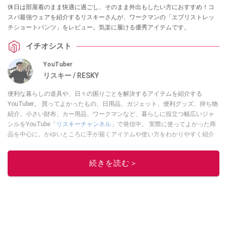
休日は部屋着のまま快適に過ごし、そのまま外出もしたい方におすすめ！コ
スパ最強ウェアを紹介するリスキーさんが、ワークマンの「エブリストレッ
チショートパンツ」をレビュー。気楽に履ける優秀アイテムです。
イチオシスト
YouTuber
リスキー / RESKY
便利な暮らしの道具や、日々の困りごとを解決するアイテムを紹介する
YouTuber。 買ってよかったもの、日用品、ガジェット、便利グッズ、持ち物
紹介、小さい財布、カー用品、ワークマンなど、暮らしに役立つ幅広いジャ
ンルをYouTube「
リスキーチャンネル
」で発信中。 実際に使ってよかった商
品を中心に、かゆいところに手が届くアイテムや使い方をわかりやすく紹介
しています。 ブログは
こちら
から！
このイチオシストの他の記事を読む
続きを読む＞