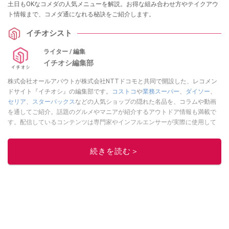
土日もOKなコメダの人気メニューを解説。お得な組み合わせ方やテイクアウ
ト情報まで、コメダ通になれる秘訣をご紹介します。
イチオシスト
ライター / 編集
イチオシ編集部
株式会社オールアバウトが株式会社NTTドコモと共同で開設した、レコメン
ドサイト『イチオシ』の編集部です。
コストコ
や
業務スーパー
、
ダイソー
、
セリア
、
スターバックス
などの人気ショップの隠れた名品を、コラムや動画
を通してご紹介。話題のグルメやマニアが紹介するアウトドア情報も満載で
す。配信しているコンテンツは専門家やインフルエンサーが実際に使用して
レビューしています。毎日トレンド情報をお届けしているので、ぜひ
Google
ニュースでフォロー
してください！
続きを読む＞
このイチオシストの他の記事を読む