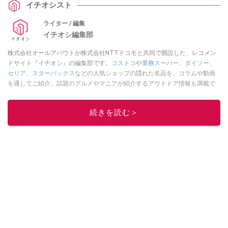
イチオシスト
ね。
ライター / 編集
イチオシ編集部
株式会社オールアバウトが株式会社NTTドコモと共同で開設した、レコメン
ドサイト『イチオシ』の編集部です。
コストコ
や
業務スーパー
、
ダイソー
、
セリア
、
スターバックス
などの人気ショップの隠れた名品を、コラムや動画
を通してご紹介。話題のグルメやマニアが紹介するアウトドア情報も満載で
す。配信しているコンテンツは専門家やインフルエンサーが実際に使用して
レビューしています。毎日トレンド情報をお届けしているので、ぜひ
Google
続きを読む＞
ニュースでフォロー
してください！
このイチオシストの他の記事を読む