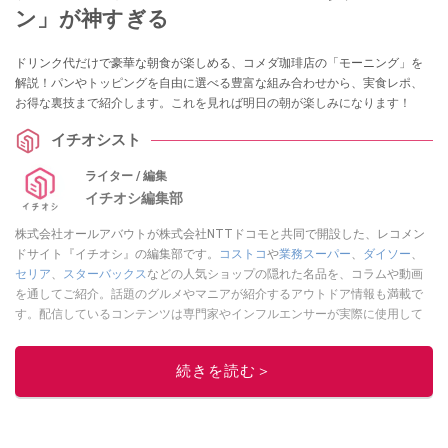
ン」が神すぎる
ドリンク代だけで豪華な朝食が楽しめる、コメダ珈琲店の「モーニング」を
解説！パンやトッピングを自由に選べる豊富な組み合わせから、実食レポ、
お得な裏技まで紹介します。これを見れば明日の朝が楽しみになります！
イチオシスト
ライター / 編集
イチオシ編集部
株式会社オールアバウトが株式会社NTTドコモと共同で開設した、レコメン
ドサイト『イチオシ』の編集部です。
コストコ
や
業務スーパー
、
ダイソー
、
セリア
、
スターバックス
などの人気ショップの隠れた名品を、コラムや動画
を通してご紹介。話題のグルメやマニアが紹介するアウトドア情報も満載で
す。配信しているコンテンツは専門家やインフルエンサーが実際に使用して
レビューしています。毎日トレンド情報をお届けしているので、ぜひ
Google
ニュースでフォロー
してください！
続きを読む＞
このイチオシストの他の記事を読む