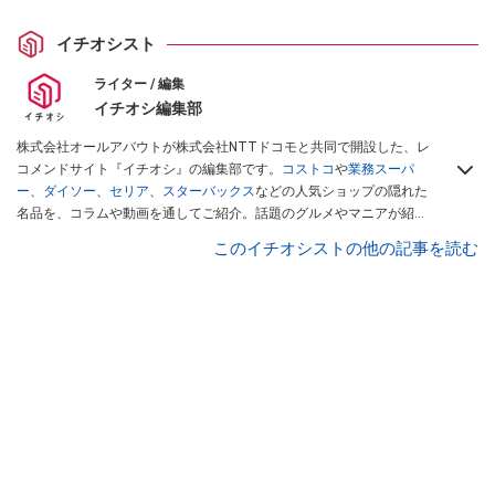
イチオシスト
ライター / 編集
イチオシ編集部
株式会社オールアバウトが株式会社NTTドコモと共同で開設した、レ
コメンドサイト『イチオシ』の編集部です。
コストコ
や
業務スーパ
ー
、
ダイソー
、
セリア
、
スターバックス
などの人気ショップの隠れた
名品を、コラムや動画を通してご紹介。話題のグルメやマニアが紹介
するアウトドア情報も満載です。配信しているコンテンツは専門家や
このイチオシストの他の記事を読む
インフルエンサーが実際に使用してレビューしています。毎日トレン
ド情報をお届けしているので、ぜひ
Googleニュースでフォロー
してく
ださい！