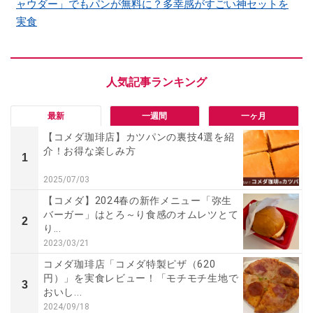
ャウダー」でもパンが無料に？多幸感がすごい神セットを
実食
最新
一週間
一ヶ月
【コメダ珈琲店】カツパンの裏技4選を紹
介！お得な楽しみ方
1
2025/07/03
【コメダ】2024春の新作メニュー「弥生
バーガー」はとろ～り食感のオムレツとて
2
り...
2023/03/21
コメダ珈琲店「コメダ特製ピザ（620
円）」を実食レビュー！「モチモチ生地で
3
おいし...
2024/09/18