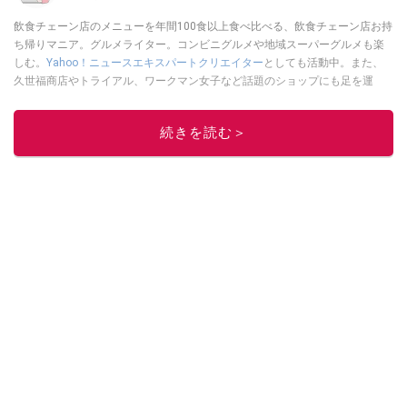
飲食チェーン店のメニューを年間100食以上食べ比べる、飲食チェーン店お持
ち帰りマニア。グルメライター。コンビニグルメや地域スーパーグルメも楽
しむ。
Yahoo！ニュースエキスパートクリエイター
としても活動中。また、
久世福商店やトライアル、ワークマン女子など話題のショップにも足を運
ぶ。晋遊舎「LDK」や
「360LiFE」
、KADOKAWA
「レタスクラブ」
、集英社
「週刊プレイボーイ」、宝島社「おいしい！ シャトレーゼBOOK」などでグ
続きを読む＞
ルメライター、食の専門家として出演実績あり。
このイチオシストの他の記事を読む