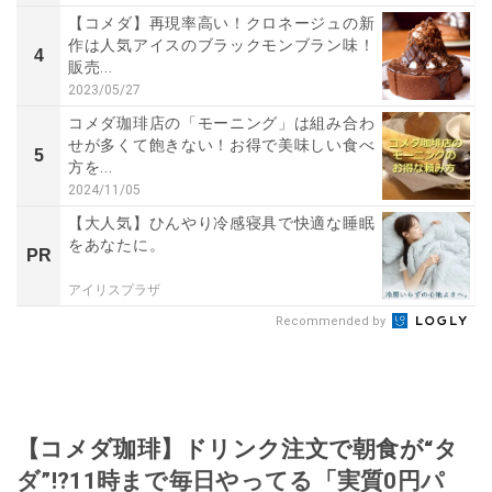
【コメダ】再現率高い！クロネージュの新
作は人気アイスのブラックモンブラン味！
4
販売...
2023/05/27
コメダ珈琲店の「モーニング」は組み合わ
せが多くて飽きない！お得で美味しい食べ
5
方を...
2024/11/05
【大人気】ひんやり冷感寝具で快適な睡眠
をあなたに。
PR
アイリスプラザ
Recommended by
【コメダ珈琲】ドリンク注文で朝食が“タ
ダ”!?11時まで毎日やってる「実質0円パ