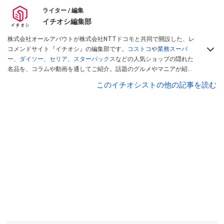
ライター / 編集
イチオシ編集部
株式会社オールアバウトが株式会社NTTドコモと共同で開設した、レ
コメンドサイト『イチオシ』の編集部です。
コストコ
や
業務スーパ
ー
、
ダイソー
、
セリア
、
スターバックス
などの人気ショップの隠れた
名品を、コラムや動画を通してご紹介。話題のグルメやマニアが紹介
するアウトドア情報も満載です。配信しているコンテンツは専門家や
このイチオシストの他の記事を読む
インフルエンサーが実際に使用してレビューしています。毎日トレン
ド情報をお届けしているので、ぜひ
Googleニュースでフォロー
してく
ださい！