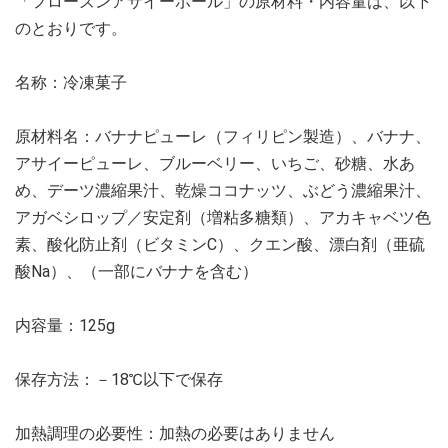
「フローズンアサイーボール」の原材料・内容量は、以下
のとおりです。
名称：冷凍菓子
原材料名：バナナピューレ（フィリピン製造）、バナナ、
アサイーピューレ、ブルーベリー、いちご、砂糖、水あ
め、デーツ濃縮果汁、乾燥ココナッツ、ぶどう濃縮果汁、
アガベシロップ／安定剤（増粘多糖類）、アカキャベツ色
素、酸化防止剤（ビタミンC）、クエン酸、漂白剤（亜硫
酸Na）、（一部にバナナを含む）
内容量：125g
保存方法：－18℃以下で保存
加熱調理の必要性：加熱の必要はありません