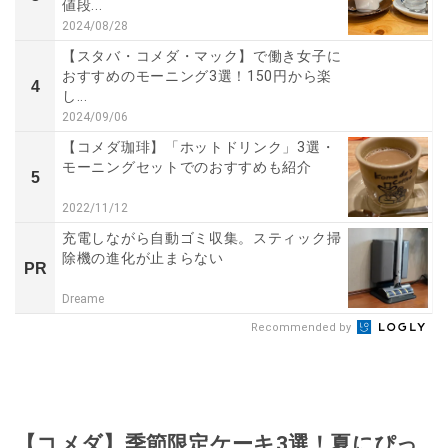
値段...
2024/08/28
【スタバ・コメダ・マック】で働き女子に
おすすめのモーニング3選！150円から楽
4
し...
2024/09/06
【コメダ珈琲】「ホットドリンク」3選・
モーニングセットでのおすすめも紹介
5
2022/11/12
充電しながら自動ゴミ収集。スティック掃
除機の進化が止まらない
PR
Dreame
Recommended by
【コメダ】季節限定ケーキ3選！夏にぴっ