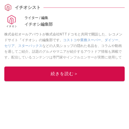
イチオシスト
ライター / 編集
イチオシ編集部
株式会社オールアバウトが株式会社NTTドコモと共同で開設した、レコメン
ドサイト『イチオシ』の編集部です。
コストコ
や
業務スーパー
、
ダイソー
、
セリア
、
スターバックス
などの人気ショップの隠れた名品を、コラムや動画
を通してご紹介。話題のグルメやマニアが紹介するアウトドア情報も満載で
す。配信しているコンテンツは専門家やインフルエンサーが実際に使用して
レビューしています。毎日トレンド情報をお届けしているので、ぜひ
Google
ニュースでフォロー
してください！
続きを読む＞
このイチオシストの他の記事を読む