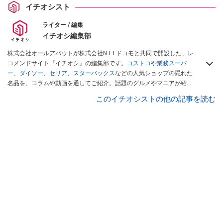
イチオシスト
ライター / 編集
イチオシ編集部
株式会社オールアバウトが株式会社NTTドコモと共同で開設した、レ
コメンドサイト『イチオシ』の編集部です。
コストコ
や
業務スーパ
ー
、
ダイソー
、
セリア
、
スターバックス
などの人気ショップの隠れた
名品を、コラムや動画を通してご紹介。話題のグルメやマニアが紹介
するアウトドア情報も満載です。配信しているコンテンツは専門家や
このイチオシストの他の記事を読む
インフルエンサーが実際に使用してレビューしています。毎日トレン
ド情報をお届けしているので、ぜひ
Googleニュースでフォロー
してく
ださい！