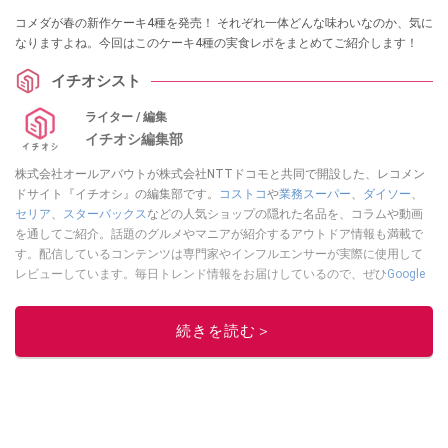
コメダが春の新作ケーキ4種を発売！ それぞれ一体どんな味わいなのか、気に
なりますよね。今回はこのケーキ4種の実食レポをまとめてご紹介します！
イチオシスト
ライター / 編集
イチオシ編集部
株式会社オールアバウトが株式会社NTTドコモと共同で開設した、レコメン
ドサイト『イチオシ』の編集部です。
コストコ
や
業務スーパー
、
ダイソー
、
セリア
、
スターバックス
などの人気ショップの隠れた名品を、コラムや動画
を通してご紹介。話題のグルメやマニアが紹介するアウトドア情報も満載で
す。配信しているコンテンツは専門家やインフルエンサーが実際に使用して
レビューしています。毎日トレンド情報をお届けしているので、ぜひ
Google
ニュースでフォロー
してください！
このイチオシストの他の記事を読む
続きを読む＞