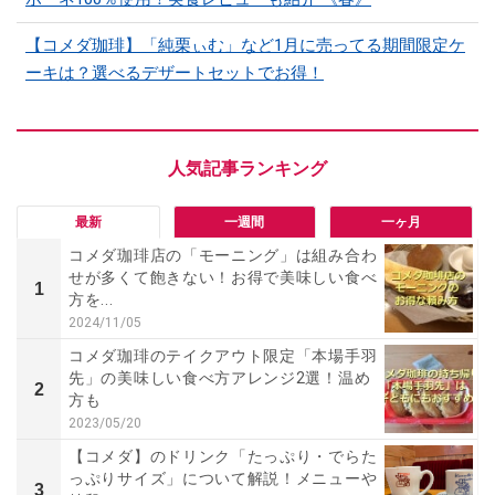
【コメダ珈琲】「純栗ぃむ」など1月に売ってる期間限定ケ
ーキは？選べるデザートセットでお得！
最新
一週間
一ヶ月
コメダ珈琲店の「モーニング」は組み合わ
せが多くて飽きない！お得で美味しい食べ
1
方を...
2024/11/05
コメダ珈琲のテイクアウト限定「本場手羽
先」の美味しい食べ方アレンジ2選！温め
2
方も
2023/05/20
【コメダ】のドリンク「たっぷり・でらた
っぷりサイズ」について解説！メニューや
3