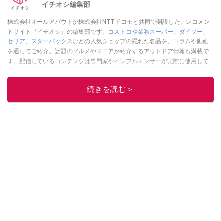
イチオシ編集部
株式会社オールアバウトが株式会社NTTドコモと共同で開設した、レコメン
ドサイト『イチオシ』の編集部です。
コストコ
や
業務スーパー
、
ダイソー
、
セリア
、
スターバックス
などの人気ショップの隠れた名品を、コラムや動画
を通してご紹介。話題のグルメやマニアが紹介するアウトドア情報も満載で
す。配信しているコンテンツは専門家やインフルエンサーが実際に使用して
レビューしています。毎日トレンド情報をお届けしているので、ぜひ
Google
ニュースでフォロー
してください！
続きを読む＞
このイチオシストの他の記事を読む