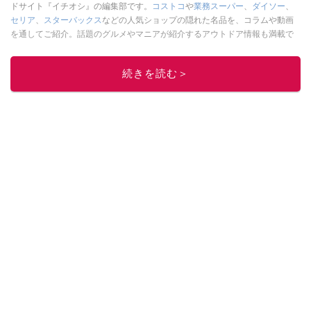
ドサイト『イチオシ』の編集部です。
コストコ
や
業務スーパー
、
ダイソー
、
セリア
、
スターバックス
などの人気ショップの隠れた名品を、コラムや動画
を通してご紹介。話題のグルメやマニアが紹介するアウトドア情報も満載で
す。配信しているコンテンツは専門家やインフルエンサーが実際に使用して
レビューしています。毎日トレンド情報をお届けしているので、ぜひ
Google
続きを読む＞
ニュースでフォロー
してください！
このイチオシストの他の記事を読む