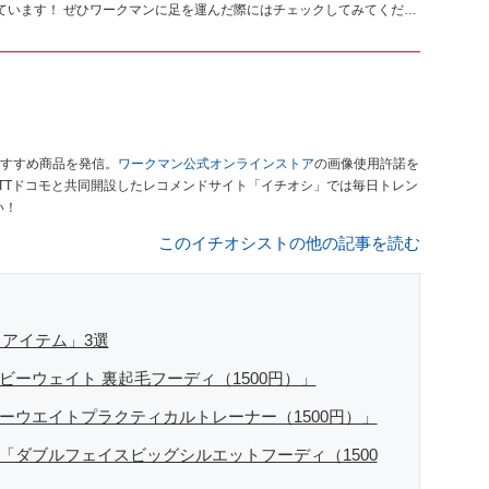
ています！ ぜひワークマンに足を運んだ際にはチェックしてみてくださ
すすめ商品を発信。
ワークマン公式オンラインストア
の画像使用許諾を
TTドコモと共同開設したレコメンドサイト「イチオシ」では毎日トレン
い！
このイチオシストの他の記事を読む
アイテム」3選
ビーウェイト 裏起毛フーディ（1500円）」
ーウエイトプラクティカルトレーナー（1500円）」
「ダブルフェイスビッグシルエットフーディ（1500