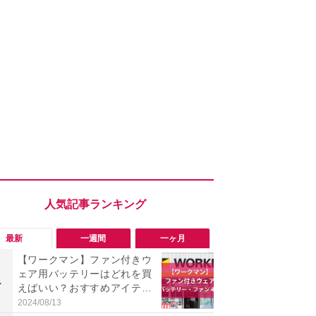
最新
一週間
一ヶ月
【ワークマン】ファン付きウ
【今夏最強】
ェア用バッテリーはどれを買
万使ったレ
1
1
えばいい？おすすめアイテム
プクラス」と
4点をインフルエンサーが解
の冷感スラ
2024/08/13
2026/08/01