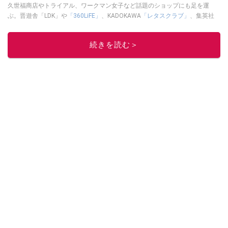
久世福商店やトライアル、ワークマン女子など話題のショップにも足を運
ぶ。晋遊舎「LDK」や
「360LiFE」
、KADOKAWA
「レタスクラブ」
、集英社
「週刊プレイボーイ」、宝島社「おいしい！ シャトレーゼBOOK」などでグ
ルメライター、食の専門家として出演実績あり。
続きを読む＞
このイチオシストの他の記事を読む