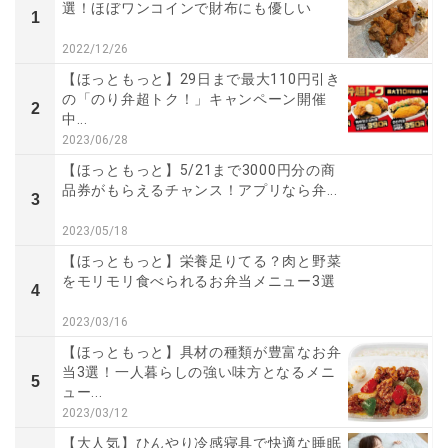
選！ほぼワンコインで財布にも優しい
1
2022/12/26
【ほっともっと】29日まで最大110円引き
の「のり弁超トク！」キャンペーン開催
2
中...
2023/06/28
【ほっともっと】5/21まで3000円分の商
品券がもらえるチャンス！アプリなら弁...
3
2023/05/18
【ほっともっと】栄養足りてる？肉と野菜
をモリモリ食べられるお弁当メニュー3選
4
2023/03/16
【ほっともっと】具材の種類が豊富なお弁
当3選！一人暮らしの強い味方となるメニ
5
ュー...
2023/03/12
【大人気】ひんやり冷感寝具で快適な睡眠