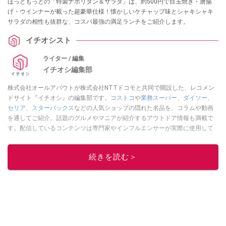
ほっともっとの「特製ナポリタン＆サラダ」は、約500円で目玉焼き・唐揚
げ・ウインナーが載った超豪華仕様！懐かしいケチャップ味とシャキシャキ
サラダの相性も抜群な、コスパ最強の満足ランチをご紹介します。
イチオシスト
ライター / 編集
イチオシ編集部
株式会社オールアバウトが株式会社NTTドコモと共同で開設した、レコメン
ドサイト『イチオシ』の編集部です。
コストコ
や
業務スーパー
、
ダイソー
、
セリア
、
スターバックス
などの人気ショップの隠れた名品を、コラムや動画
を通してご紹介。話題のグルメやマニアが紹介するアウトドア情報も満載で
す。配信しているコンテンツは専門家やインフルエンサーが実際に使用して
レビューしています。毎日トレンド情報をお届けしているので、ぜひ
Google
ニュースでフォロー
してください！
続きを読む＞
このイチオシストの他の記事を読む