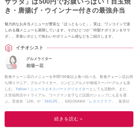
サラダ」は500円でお腹いっぱい！目玉焼
き・唐揚げ・ウインナー付きの最強弁当
魅力的なお弁当メニューが豊富な「ほっともっと」。実は、ワンコインで楽
しめる麺メニューも展開しています。そのひとつが「特製ナポリタン＆サラ
ダ」。実食レポとして味わいやボリューム感などをご紹介します。
イチオシスト
グルメライター
相場一花
飲食チェーン店のメニューを年間100食以上食べ比べる、飲食チェーン店お持
ち帰りマニア。グルメライター。コンビニグルメや地域スーパーグルメも楽
しむ。
Yahoo！ニュースエキスパートクリエイター
としても活動中。また、
久世福商店やトライアル、ワークマン女子など話題のショップにも足を運
ぶ。晋遊舎「LDK」や
「360LiFE」
、KADOKAWA
「レタスクラブ」
、集英社
「週刊プレイボーイ」、宝島社「おいしい！ シャトレーゼBOOK」などでグ
ルメライター、食の専門家として出演実績あり。
続きを読む＞
このイチオシストの他の記事を読む