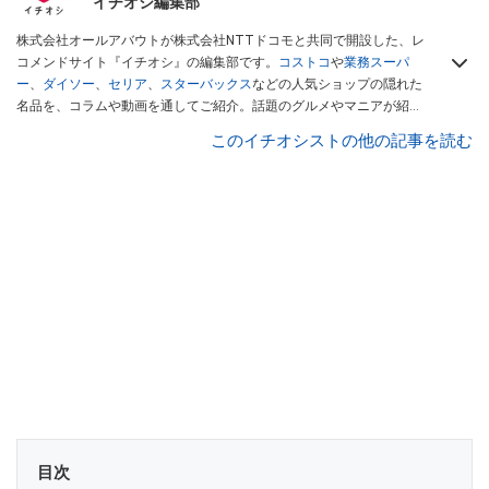
イチオシ編集部
株式会社オールアバウトが株式会社NTTドコモと共同で開設した、レ
コメンドサイト『イチオシ』の編集部です。
コストコ
や
業務スーパ
ー
、
ダイソー
、
セリア
、
スターバックス
などの人気ショップの隠れた
名品を、コラムや動画を通してご紹介。話題のグルメやマニアが紹介
するアウトドア情報も満載です。配信しているコンテンツは専門家や
このイチオシストの他の記事を読む
インフルエンサーが実際に使用してレビューしています。毎日トレン
ド情報をお届けしているので、ぜひ
Googleニュースでフォロー
してく
ださい！
目次