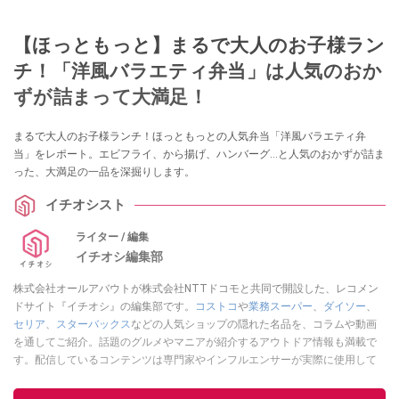
【ほっともっと】まるで大人のお子様ラン
チ！「洋風バラエティ弁当」は人気のおか
ずが詰まって大満足！
まるで大人のお子様ランチ！ほっともっとの人気弁当「洋風バラエティ弁
当」をレポート。エビフライ、から揚げ、ハンバーグ…と人気のおかずが詰ま
った、大満足の一品を深掘りします。
イチオシスト
ライター / 編集
イチオシ編集部
株式会社オールアバウトが株式会社NTTドコモと共同で開設した、レコメン
ドサイト『イチオシ』の編集部です。
コストコ
や
業務スーパー
、
ダイソー
、
セリア
、
スターバックス
などの人気ショップの隠れた名品を、コラムや動画
を通してご紹介。話題のグルメやマニアが紹介するアウトドア情報も満載で
す。配信しているコンテンツは専門家やインフルエンサーが実際に使用して
レビューしています。毎日トレンド情報をお届けしているので、ぜひ
Google
ニュースでフォロー
してください！