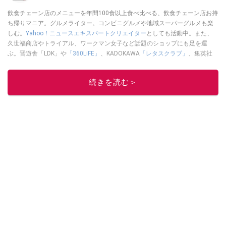
飲食チェーン店のメニューを年間100食以上食べ比べる、飲食チェーン店お持
ち帰りマニア。グルメライター。コンビニグルメや地域スーパーグルメも楽
しむ。
Yahoo！ニュースエキスパートクリエイター
としても活動中。また、
久世福商店やトライアル、ワークマン女子など話題のショップにも足を運
ぶ。晋遊舎「LDK」や
「360LiFE」
、KADOKAWA
「レタスクラブ」
、集英社
「週刊プレイボーイ」、宝島社「おいしい！ シャトレーゼBOOK」などでグ
ルメライター、食の専門家として出演実績あり。
続きを読む＞
このイチオシストの他の記事を読む