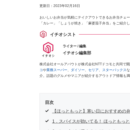
更新日：
2023年02月16日
おいしいお弁当が気軽にテイクアウトできるお弁当チェー
「カレー」「しょうが焼き」「麻婆茄子弁当」をご紹介し
イチオシスト
ライター / 編集
イチオシ編集部
株式会社オールアバウトが株式会社NTTドコモと共同で
コ
や
業務スーパー
、
ダイソー
、
セリア
、
スターバックス
な
介。話題のグルメやマニアが紹介するアウトドア情報も満
が実際に使用してレビューしています。毎日トレンド情報
ださい！
目次
【ほっともっと】寒い日におすすめの弁
1．スパイスが効いてる！ ほっともっ