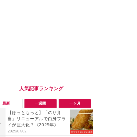
最新
一週間
一ヶ月
【ほっともっと】「のり弁
「勝手にデ
当」リニューアルで白身フラ
る!?」Win
1
1
イが巨大化？《2025年》
オフにして最
身を守る技
2025/07/02
2026/08/05