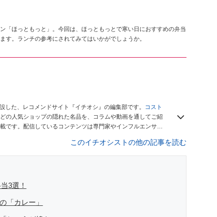
ン「ほっともっと」。今回は、ほっともっとで寒い日におすすめの弁当
ます。ランチの参考にされてみてはいかがでしょうか。
開設した、レコメンドサイト『イチオシ』の編集部です。
コスト
どの人気ショップの隠れた名品を、コラムや動画を通してご紹
載です。配信しているコンテンツは専門家やインフルエンサー
をお届けしているので、ぜひ
Googleニュースでフォロー
してく
このイチオシストの他の記事を読む
当3選！
との「カレー」