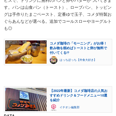
ビスで、ドリンクに無料のパンと卵やバターがついてきま
す。パンは山食パン（トースト）、ローブパン、トッピン
グは手作りたまごペースト、定番ゆで玉子、コメダ特製お
ぐらあんなどが選べる。追加でコールスローやヨーグルト
も◎
コメダ珈琲の「モーニング」がお得！
飲み物を頼めばトーストと卵が無料で
付いてくる⁉
はっちぽっち【外食大好き】
【2022年最新】コメダ珈琲店の人気お
すすめドリンク＆フードメニュー10選
を紹介
イチオシ編集部