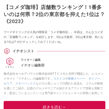
【コメダ珈琲】店舗数ランキング！1番多
いのは何県？2位の東京都を抑えた1位は？
《2023》
フードやドリンクが人気の喫茶店「コメダ珈琲店」。今回は、そんなコメダ
の「店舗数ランキング」を紹介します。3位は大阪府、2位は東京都、気にな
る1位は!? ぜひチェックしてみてくださいね。
イチオシスト
ライター / 編集
イチオシ編集部
株式会社オールアバウトが株式会社NTTドコモと共同で開設した、レコメン
ドサイト『イチオシ』の編集部です。
コストコ
や
業務スーパー
、
ダイソー
、
セリア
、
スターバックス
などの人気ショップの隠れた名品を、コラムや動画
を通してご紹介。話題のグルメやマニアが紹介するアウトドア情報も満載で
す。配信しているコンテンツは専門家やインフルエンサーが実際に使用して
レビューしています。毎日トレンド情報をお届けしているので、ぜひ
Google
ニュースでフォロー
してください！
続きを読む＞