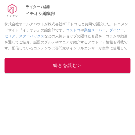
ライター / 編集
イチオシ編集部
株式会社オールアバウトが株式会社NTTドコモと共同で開設した、レコメン
ドサイト『イチオシ』の編集部です。
コストコ
や
業務スーパー
、
ダイソー
、
セリア
、
スターバックス
などの人気ショップの隠れた名品を、コラムや動画
を通してご紹介。話題のグルメやマニアが紹介するアウトドア情報も満載で
す。配信しているコンテンツは専門家やインフルエンサーが実際に使用して
レビューしています。毎日トレンド情報をお届けしているので、ぜひ
Google
ニュースでフォロー
してください！
続きを読む＞
このイチオシストの他の記事を読む