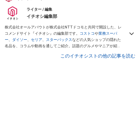
ライター / 編集
イチオシ編集部
株式会社オールアバウトが株式会社NTTドコモと共同で開設した、レ
コメンドサイト『イチオシ』の編集部です。
コストコ
や
業務スーパ
ー
、
ダイソー
、
セリア
、
スターバックス
などの人気ショップの隠れた
名品を、コラムや動画を通してご紹介。話題のグルメやマニアが紹介
するアウトドア情報も満載です。配信しているコンテンツは専門家や
このイチオシストの他の記事を読む
インフルエンサーが実際に使用してレビューしています。毎日トレン
ド情報をお届けしているので、ぜひ
Googleニュースでフォロー
してく
ださい！