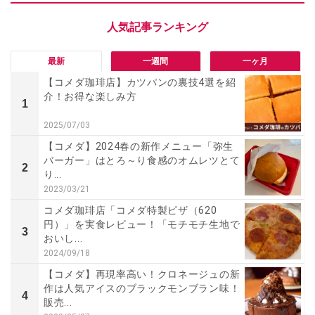
最新
一週間
一ヶ月
【コメダ珈琲店】カツパンの裏技4選を紹
介！お得な楽しみ方
1
2025/07/03
【コメダ】2024春の新作メニュー「弥生
バーガー」はとろ～り食感のオムレツとて
2
り...
2023/03/21
コメダ珈琲店「コメダ特製ピザ（620
円）」を実食レビュー！「モチモチ生地で
3
おいし...
2024/09/18
【コメダ】再現率高い！クロネージュの新
作は人気アイスのブラックモンブラン味！
4
販売...