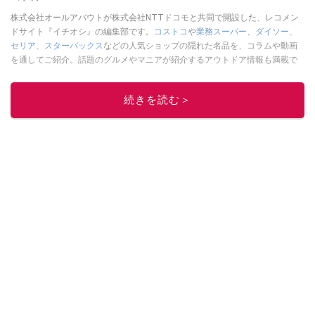
株式会社オールアバウトが株式会社NTTドコモと共同で開設した、レコメン
ドサイト『イチオシ』の編集部です。
コストコ
や
業務スーパー
、
ダイソー
、
セリア
、
スターバックス
などの人気ショップの隠れた名品を、コラムや動画
を通してご紹介。話題のグルメやマニアが紹介するアウトドア情報も満載で
す。配信しているコンテンツは専門家やインフルエンサーが実際に使用して
レビューしています。毎日トレンド情報をお届けしているので、ぜひ
Google
続きを読む＞
ニュースでフォロー
してください！
このイチオシストの他の記事を読む