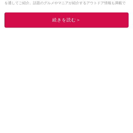
を通してご紹介。話題のグルメやマニアが紹介するアウトドア情報も満載で
す。配信しているコンテンツは専門家やインフルエンサーが実際に使用して
レビューしています。毎日トレンド情報をお届けしているので、ぜひ
Google
続きを読む＞
ニュースでフォロー
してください！
このイチオシストの他の記事を読む