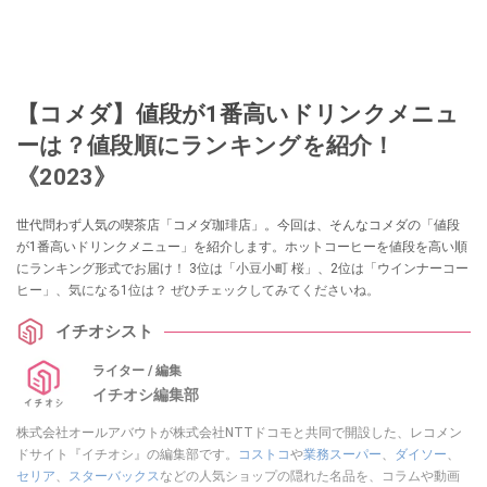
【コメダ】値段が1番高いドリンクメニュ
ーは？値段順にランキングを紹介！
《2023》
世代問わず人気の喫茶店「コメダ珈琲店」。今回は、そんなコメダの「値段
が1番高いドリンクメニュー」を紹介します。ホットコーヒーを値段を高い順
にランキング形式でお届け！ 3位は「小豆小町 桜」、2位は「ウインナーコー
ヒー」、気になる1位は？ ぜひチェックしてみてくださいね。
イチオシスト
ライター / 編集
イチオシ編集部
株式会社オールアバウトが株式会社NTTドコモと共同で開設した、レコメン
ドサイト『イチオシ』の編集部です。
コストコ
や
業務スーパー
、
ダイソー
、
セリア
、
スターバックス
などの人気ショップの隠れた名品を、コラムや動画