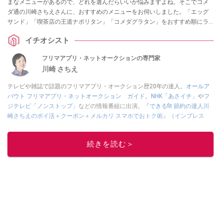
まなメニューがあるので、どれを選んだらいいか悩みますよね。そこでコメ
ダ通の川崎さちえさんに、おすすめのメニューをお伺いしました。「エッグ
サンド」「喫茶店の王道ナポリタン」「コメダグラタン」をおすすめ順にラ
ンキング形式でご紹介します。
イチオシスト
フリマアプリ・ネットオークションの専門家
川崎 さちえ
テレビや雑誌で話題のフリマアプリ・オークション歴20年の達人。
オールア
バウト フリマアプリ・ネットオークション ガイド
。
NHK「あさイチ」
や
フ
ジテレビ「ノンストップ」
などの情報番組に出演。
『できるfit 節約の達人川
崎さちえのポイ活＋クーポン＋メルカリ スマホでおトク術』（インプレス
刊）
、
『「ゆる副業」のはじめかた メルカリ スマホ1つでスキマ時間に効率
的に稼ぐ！』（翔泳社刊）
ほか著書多数。ブログは
「川崎さちえのごちゃま
続きを読む＞
ぜ日記」
。
■経歴：2003年、夫が子育てをするために、突然会社を辞める。翌月からの
給料が０円になり、家にいながら、しかも空いた時間でできるオークション
に目をつける。しかし、取引の仕方がわからずに、まずは落札者として参
加。その後、出品者側にまわり、家の中の物を出品しまくる。出品する物が
ほぼなくなってからは、仕入れを経験。ネットオークションを生活の一部に
取り入れるべく、「ネットオークションやフリマアプリは生活のインフラに
なる」という考えを持つ。また消費税増税の社会においては、ネットオーク