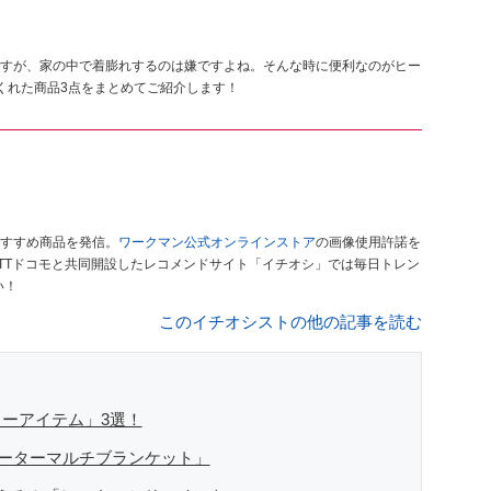
すが、家の中で着膨れするのは嫌ですよね。そんな時に便利なのがヒー
くれた商品3点をまとめてご紹介します！
すすめ商品を発信。
ワークマン公式オンラインストア
の画像使用許諾を
TTドコモと共同開設したレコメンドサイト「イチオシ」では毎日トレン
い！
このイチオシストの他の記事を読む
ーアイテム」3選！
ヒーターマルチブランケット」