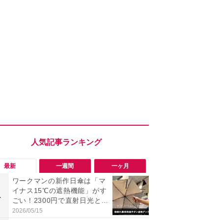
最新
一週間
一ヶ月
ワークマンの新作日傘は「マ
【今夏最強】
イナス15℃の遮熱機能」がす
万使ったレ
1
1
ごい！2300円で直射日光と路
プクラス」と
面熱をダブルでガード
の冷感スラ
2026/05/15
2026/08/01