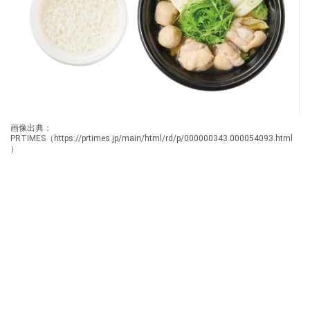
画像出典：
PRTIMES（https://prtimes.jp/main/html/rd/p/000000343.000054093.html
）