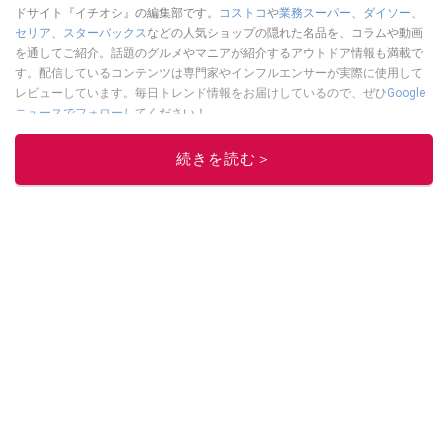
ドサイト『イチオシ』の編集部です。
コストコ
や
業務スーパー
、
ダイソー
、
セリア
、
スターバックス
などの人気ショップの隠れた名品を、コラムや動画
を通してご紹介。話題のグルメやマニアが紹介するアウトドア情報も満載で
す。配信しているコンテンツは専門家やインフルエンサーが実際に使用して
レビューしています。毎日トレンド情報をお届けしているので、ぜひ
Google
ニュースでフォロー
してください！
このイチオシストの他の記事を読む
続きを読む＞