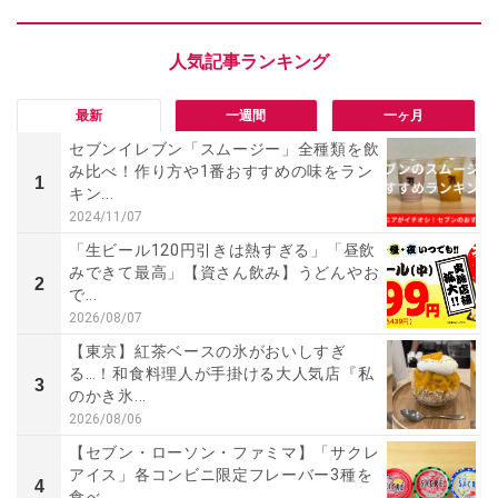
最新
一週間
一ヶ月
セブンイレブン「スムージー」全種類を飲
み比べ！作り方や1番おすすめの味をラン
1
キン...
2024/11/07
「生ビール120円引きは熱すぎる」「昼飲
みできて最高」【資さん飲み】うどんやお
2
で...
2026/08/07
【東京】紅茶ベースの氷がおいしすぎ
る…！和食料理人が手掛ける大人気店『私
3
のかき氷...
2026/08/06
【セブン・ローソン・ファミマ】「サクレ
アイス」各コンビニ限定フレーバー3種を
4
食べ...