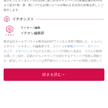
資さんうどんで生ビールがお得に楽しめるキャンペーンの実施店舗が8月6日
より拡大! 朝・昼・夜いつでもお得にビールが味わえる注目の企画を詳しくご
紹介します。
イチオシスト
ライター / 編集
イチオシ編集部
株式会社オールアバウトが株式会社NTTドコモと共同で開設した、レコメン
ドサイト『イチオシ』の編集部です。
コストコ
や
業務スーパー
、
ダイソー
、
セリア
、
スターバックス
などの人気ショップの隠れた名品を、コラムや動画
を通してご紹介。話題のグルメやマニアが紹介するアウトドア情報も満載で
す。配信しているコンテンツは専門家やインフルエンサーが実際に使用して
レビューしています。毎日トレンド情報をお届けしているので、ぜひ
Google
ニュースでフォロー
してください！
続きを読む＞
このイチオシストの他の記事を読む