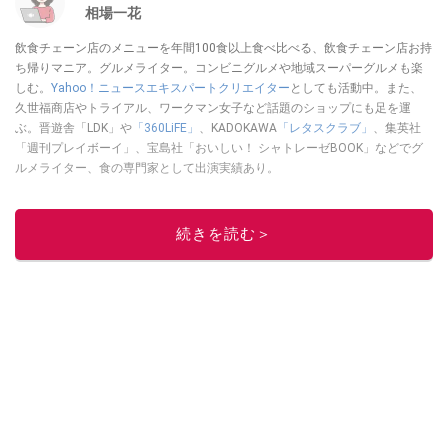
相場一花
飲食チェーン店のメニューを年間100食以上食べ比べる、飲食チェーン店お持
ち帰りマニア。グルメライター。コンビニグルメや地域スーパーグルメも楽
しむ。
Yahoo！ニュースエキスパートクリエイター
としても活動中。また、
久世福商店やトライアル、ワークマン女子など話題のショップにも足を運
ぶ。晋遊舎「LDK」や
「360LiFE」
、KADOKAWA
「レタスクラブ」
、集英社
「週刊プレイボーイ」、宝島社「おいしい！ シャトレーゼBOOK」などでグ
ルメライター、食の専門家として出演実績あり。
このイチオシストの他の記事を読む
続きを読む＞