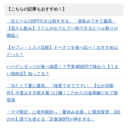
【こちらの記事もおすすめ！】
「生ビール120円引きは熱すぎる」「昼飲みできて最高」
【資さん飲み】うどんやおでんで一杯できるビール祭りが
降臨！
【セブン・ミスド比較】ドーナツを食べ比べ！おすすめは
どっち？
ハーゲンダッツが食べ放題！？予算4000円で味わう【うま
い焼肉店】知ってる？
「冷たくて夏に最高」「味変できてウマい」【なか卯新
作】今度はすき焼き風つけ麺！こだわりの金胡麻だれで新
登場
「ママ限定」に批判殺到→「夏休み企画」に緊急変更…【松
のや】誰でも使える「定食500円が神すぎる」