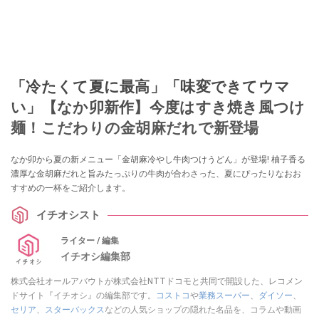
「冷たくて夏に最高」「味変できてウマ
い」【なか卯新作】今度はすき焼き風つけ
麺！こだわりの金胡麻だれで新登場
なか卯から夏の新メニュー「金胡麻冷やし牛肉つけうどん」が登場! 柚子香る
濃厚な金胡麻だれと旨みたっぷりの牛肉が合わさった、夏にぴったりなおお
すすめの一杯をご紹介します。
イチオシスト
ライター / 編集
イチオシ編集部
株式会社オールアバウトが株式会社NTTドコモと共同で開設した、レコメン
ドサイト『イチオシ』の編集部です。
コストコ
や
業務スーパー
、
ダイソー
、
セリア
、
スターバックス
などの人気ショップの隠れた名品を、コラムや動画