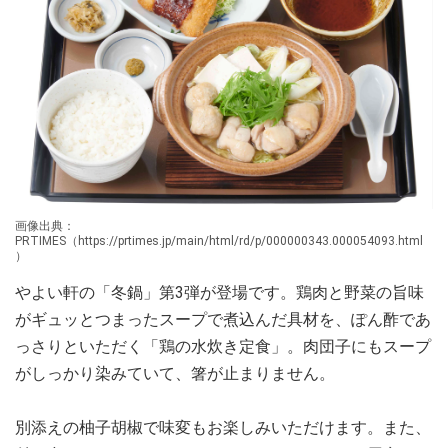
画像出典：
PRTIMES（https://prtimes.jp/main/html/rd/p/000000343.000054093.html
）
やよい軒の「冬鍋」第3弾が登場です。鶏肉と野菜の旨味
がギュッとつまったスープで煮込んだ具材を、ぽん酢であ
っさりといただく「鶏の水炊き定食」。肉団子にもスープ
がしっかり染みていて、箸が止まりません。
別添えの柚子胡椒で味変もお楽しみいただけます。また、