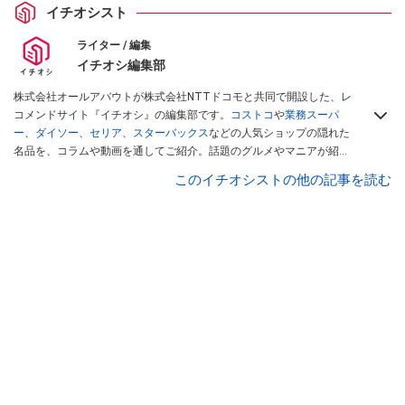
イチオシスト
ライター / 編集
イチオシ編集部
株式会社オールアバウトが株式会社NTTドコモと共同で開設した、レ
コメンドサイト『イチオシ』の編集部です。
コストコ
や
業務スーパ
ー
、
ダイソー
、
セリア
、
スターバックス
などの人気ショップの隠れた
名品を、コラムや動画を通してご紹介。話題のグルメやマニアが紹介
するアウトドア情報も満載です。配信しているコンテンツは専門家や
このイチオシストの他の記事を読む
インフルエンサーが実際に使用してレビューしています。毎日トレン
ド情報をお届けしているので、ぜひ
Googleニュースでフォロー
してく
ださい！