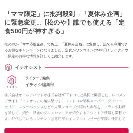
「ママ限定」に批判殺到→「夏休み企画」
に緊急変更…【松のや】誰でも使える「定
食500円が神すぎる」
松のやが「ママ応援企画」で炎上…「夏休み企画」に変更し、誰でも利用でき
るお得なキャンペーンになりました。定食がワンコインの500円！テイクアウ
ト限定のお得な情報を詳しくご紹介します。
イチオシスト
ライター / 編集
イチオシ編集部
株式会社オールアバウトが株式会社NTTドコモと共同で開設した、レコメン
ドサイト『イチオシ』の編集部です。
コストコ
や
業務スーパー
、
ダイソー
、
セリア
、
スターバックス
などの人気ショップの隠れた名品を、コラムや動画
を通してご紹介。話題のグルメやマニアが紹介するアウトドア情報も満載で
す。配信しているコンテンツは専門家やインフルエンサーが実際に使用して
レビューしています。毎日トレンド情報をお届けしているので、ぜひ
Google
ニュースでフォロー
してください！