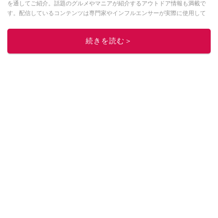
を通してご紹介。話題のグルメやマニアが紹介するアウトドア情報も満載で
す。配信しているコンテンツは専門家やインフルエンサーが実際に使用して
レビューしています。毎日トレンド情報をお届けしているので、ぜひ
Google
ニュースでフォロー
してください！
続きを読む＞
このイチオシストの他の記事を読む