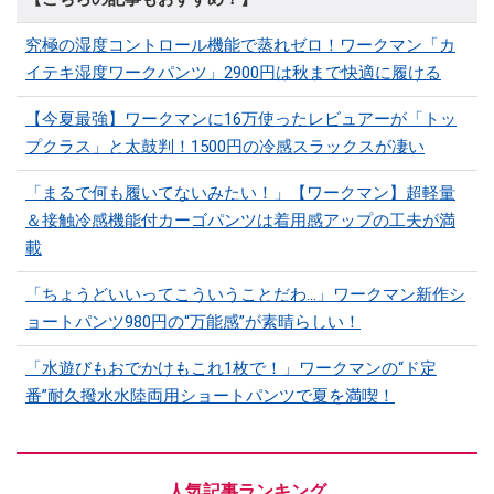
究極の湿度コントロール機能で蒸れゼロ！ワークマン「カ
イテキ湿度ワークパンツ」2900円は秋まで快適に履ける
【今夏最強】ワークマンに16万使ったレビュアーが「トッ
プクラス」と太鼓判！1500円の冷感スラックスが凄い
「まるで何も履いてないみたい！」【ワークマン】超軽量
＆接触冷感機能付カーゴパンツは着用感アップの工夫が満
載
「ちょうどいいってこういうことだわ...」ワークマン新作シ
ョートパンツ980円の“万能感”が素晴らしい！
「水遊びもおでかけもこれ1枚で！」ワークマンの“ド定
番”耐久撥水水陸両用ショートパンツで夏を満喫！