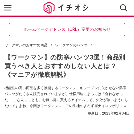
ホームページアドレス（URL）変更のお知らせ
ワークマンのおすすめ商品
ワークマンのパンツ
【ワークマン】の防寒パンツ3選！商品別
買うべき人とおすすめしない人とは？
《マニアが徹底解説》
機能性の高い商品を多く展開するワークマン。冬シーズンに欠かせない防寒
パンツがたくさん販売されていますが、仕様用途によっては「合わなかっ
た……」なんてことも。お買い得に買えるアイテムこそ、失敗が無いようにし
たいですよね。今回はワークマンマニアの生地のよろず屋ナイロンポリエス
テルさんが「買うべき人はどんな人？」という視点で3点のアイテムを紹介し
更新日：
2023年02月04日
てくれました！迷っている方や性能の差が気になっている方は必見です！