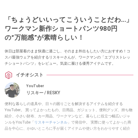
「ちょうどいいってこういうことだわ...」
ワークマン新作ショートパンツ980円
の“万能感”が素晴らしい！
休日は部屋着のまま快適に過ごし、そのまま外出もしたい方におすすめ！コ
スパ最強ウェアを紹介するリスキーさんが、ワークマンの「エブリストレッ
チショートパンツ」をレビュー。気楽に履ける優秀アイテムです。
イチオシスト
YouTuber
リスキー / RESKY
便利な暮らしの道具や、日々の困りごとを解決するアイテムを紹介する
YouTuber。 買ってよかったもの、日用品、ガジェット、便利グッズ、持ち物
紹介、小さい財布、カー用品、ワークマンなど、暮らしに役立つ幅広いジャ
ンルをYouTube「
リスキーチャンネル
」で発信中。 実際に使ってよかった商
品を中心に、かゆいところに手が届くアイテムや使い方をわかりやすく紹介
しています。 ブログは
こちら
から！