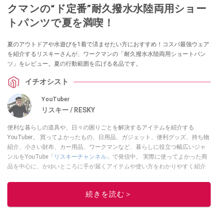
クマンの“ド定番”耐久撥水水陸両用ショー
トパンツで夏を満喫！
夏のアウトドアや水遊びを1着で済ませたい方におすすめ！コスパ最強ウェア
を紹介するリスキーさんが、ワークマンの「耐久撥水水陸両用ショートパン
ツ」をレビュー。夏の行動範囲を広げる名品です。
イチオシスト
YouTuber
リスキー / RESKY
便利な暮らしの道具や、日々の困りごとを解決するアイテムを紹介する
YouTuber。 買ってよかったもの、日用品、ガジェット、便利グッズ、持ち物
紹介、小さい財布、カー用品、ワークマンなど、暮らしに役立つ幅広いジャ
ンルをYouTube「
リスキーチャンネル
」で発信中。 実際に使ってよかった商
品を中心に、かゆいところに手が届くアイテムや使い方をわかりやすく紹介
しています。 ブログは
こちら
から！
このイチオシストの他の記事を読む
続きを読む＞