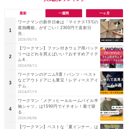
最新
一週間
一ヶ月
ワークマンの新作日傘は「マイナス15℃の
遮熱機能」がすごい！2300円で直射日
1
光...
2026/05/15
【ワークマン】ファン付きウェア用バッテ
リーはどれを買えばいい？おすすめアイテ
2
ム4...
2024/08/13
ワークマンのデニム9選！パンツ・ベスト
などアウトドアにも重宝！レディースアイ
3
テム...
2024/07/19
ワークマン「メディヒールルームパイル半
袖シャツ」は1590円でイチオシ！着て寝
4
る...
2026/08/06
【ワークマン】ベストな「夏インナー」は