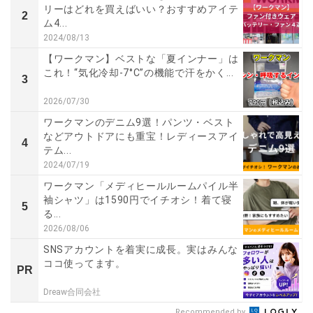
リーはどれを買えばいい？おすすめアイテ
2
ム4...
2024/08/13
【ワークマン】ベストな「夏インナー」は
これ！“気化冷却-7°C”の機能で汗をかく...
3
2026/07/30
ワークマンのデニム9選！パンツ・ベスト
などアウトドアにも重宝！レディースアイ
4
テム...
2024/07/19
ワークマン「メディヒールルームパイル半
袖シャツ」は1590円でイチオシ！着て寝
5
る...
2026/08/06
SNSアカウントを着実に成長。実はみんな
ココ使ってます。
PR
Dreaw合同会社
Recommended by