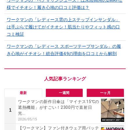
ワークマンの「ベアマリンシューズ」は水陸両用の2WAY仕
様でイチオシ！履き心地の口コミ評価は？
ワークマンの「レディース雲の上ステップインサンダル」
は手ぶらで履けてがイチオシ！肌当たりやフィット感の口
コミ検証
ワークマンの「レディース スポーツテープサンダル」の履
き心地がイチオシ！総合評価4.9の理由を口コミから解剖
最新
一週間
一ヶ月
ワークマンの新作日傘は「マイナス15℃の
遮熱機能」がすごい！2300円で直射日
1
光...
2026/05/15
【ワークマン】ファン付きウェア用バッテ