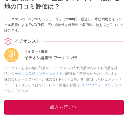
地の口コミ評価は？
ワークマンの「ベアマリンシューズ」は2300円（税込）。水陸両用とインソ
ール着脱による2WAY仕様、高い速乾性と軽量性で多用途に使えると口コミで
評判です。
イチオシスト
ライター / 編集
イチオシ編集部 ワークマン部
ワークマン好きの編集部員が、ワークマンの人気商品やおすすめ商品を発
信。
ワークマン公式オンラインストア
の画像使用許諾をいただいています。
株式会社オールアバウトが株式会社NTTドコモと共同開設したレコメンドサ
イト「イチオシ」では毎日トレンド情報をお届け。
Googleニュースでフォロ
ー
してください！
このイチオシストの他の記事を読む
続きを読む＞