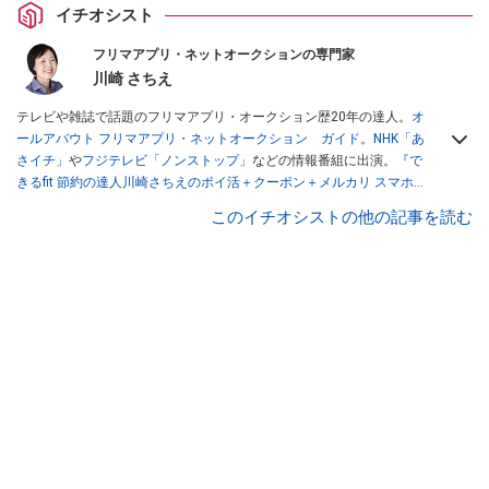
イチオシスト
フリマアプリ・ネットオークションの専門家
川崎 さちえ
テレビや雑誌で話題のフリマアプリ・オークション歴20年の達人。
オ
ールアバウト フリマアプリ・ネットオークション ガイド
。
NHK「あ
さイチ」
や
フジテレビ「ノンストップ」
などの情報番組に出演。
『で
きるfit 節約の達人川崎さちえのポイ活＋クーポン＋メルカリ スマホで
おトク術』（インプレス刊）
、
『「ゆる副業」のはじめかた メルカリ
このイチオシストの他の記事を読む
スマホ1つでスキマ時間に効率的に稼ぐ！』（翔泳社刊）
ほか著書多
数。ブログは
「川崎さちえのごちゃまぜ日記」
。
■経歴：2003年、夫が子育てをするために、突然会社を辞める。翌月
からの給料が０円になり、家にいながら、しかも空いた時間でできる
オークションに目をつける。しかし、取引の仕方がわからずに、まず
は落札者として参加。その後、出品者側にまわり、家の中の物を出品
しまくる。出品する物がほぼなくなってからは、仕入れを経験。ネッ
トオークションを生活の一部に取り入れるべく、「ネットオークショ
ンやフリマアプリは生活のインフラになる」という考えを持つ。また
消費税増税の社会においては、ネットオークションやフリマアプリが
家計の救世主になりえると考え、業者とは違う視点でユーザーとして
参加中。