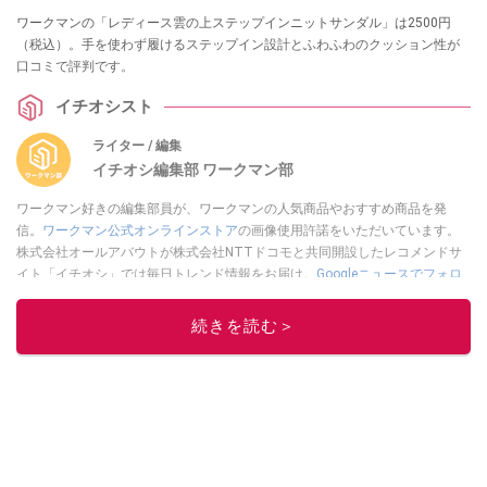
ワークマンの「レディース雲の上ステップインニットサンダル」は2500円
（税込）。手を使わず履けるステップイン設計とふわふわのクッション性が
口コミで評判です。
イチオシスト
ライター / 編集
イチオシ編集部 ワークマン部
ワークマン好きの編集部員が、ワークマンの人気商品やおすすめ商品を発
信。
ワークマン公式オンラインストア
の画像使用許諾をいただいています。
株式会社オールアバウトが株式会社NTTドコモと共同開設したレコメンドサ
イト「イチオシ」では毎日トレンド情報をお届け。
Googleニュースでフォロ
ー
してください！
続きを読む＞
このイチオシストの他の記事を読む