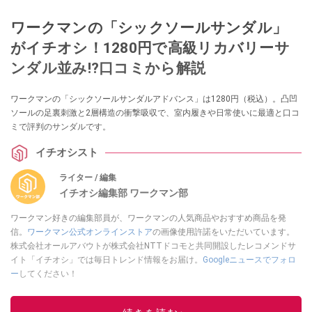
ワークマンの「シックソールサンダル」
がイチオシ！1280円で高級リカバリーサ
ンダル並み!?口コミから解説
ワークマンの「シックソールサンダルアドバンス」は1280円（税込）。凸凹
ソールの足裏刺激と2層構造の衝撃吸収で、室内履きや日常使いに最適と口コ
ミで評判のサンダルです。
イチオシスト
ライター / 編集
イチオシ編集部 ワークマン部
ワークマン好きの編集部員が、ワークマンの人気商品やおすすめ商品を発
信。
ワークマン公式オンラインストア
の画像使用許諾をいただいています。
株式会社オールアバウトが株式会社NTTドコモと共同開設したレコメンドサ
イト「イチオシ」では毎日トレンド情報をお届け。
Googleニュースでフォロ
ー
してください！
このイチオシストの他の記事を読む