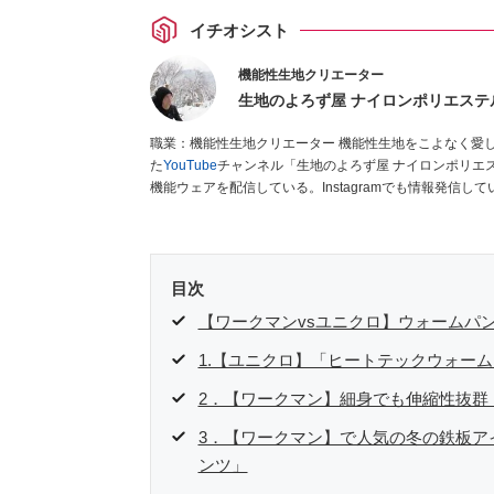
イチオシスト
機能性生地クリエーター
生地のよろず屋 ナイロンポリエステ
職業：機能性生地クリエーター 機能性生地をこよなく愛している38歳。生地輸出入商社に15年以上勤務後退職し、独立。開設し
た
YouTube
チャンネル「生地のよろず屋 ナイロンポリエ
機能ウェアを配信している。Instagramでも情報発信して
目次
【ワークマンvsユニクロ】ウォームパ
1.【ユニクロ】「ヒートテックウォー
2．【ワークマン】細身でも伸縮性抜群「4
3．【ワークマン】で人気の冬の鉄板アイ
ンツ」