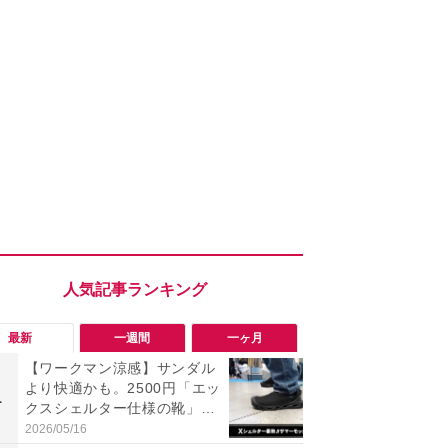
最新
一週間
一ヶ月
【ワークマン涼感】サンダル
ワークマン
より快適かも。2500円「エッ
ナー半袖ク
1
1
クスシェルター仕様の靴」が
チオシ！最
今夏の正解！
感＆気化冷
2026/05/16
2026/07/31