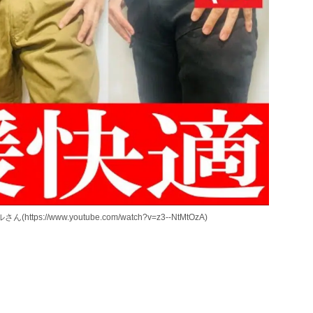
//www.youtube.com/watch?v=z3--NtMtOzA)