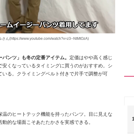
//www.youtube.com/watch?v=z3--NtMtOzA)
ーパンツ」も冬の定番アイテム。
定価はやや高く感じ
で安くなっているタイミングに買うのがおすすめ。シ
ている。クライミングベルト付きで片手で調整が可
保温のヒートテック機能を持ったパンツ。目に見えな
活動的な場面こそあたたかさを実感できる。