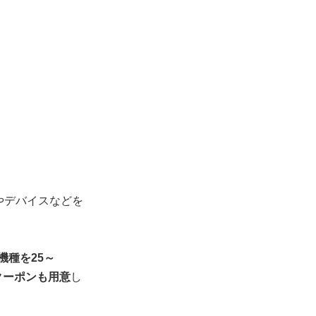
家電やデバイスなどを
機種を25～
クーポンも用意
し