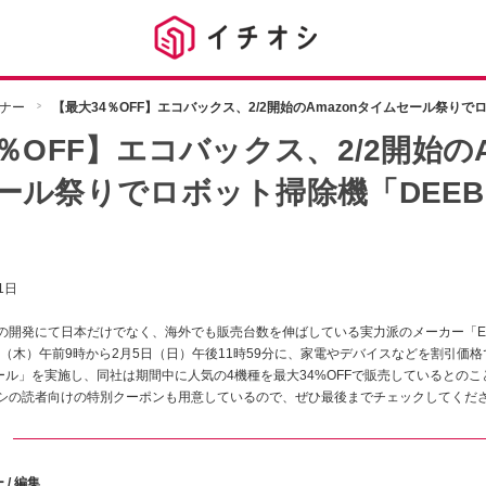
ナー
【最大34％OFF】エコバックス、2/2開始のAmazonタイムセール祭りで
％OFF】エコバックス、2/2開始のA
ール祭りでロボット掃除機「DEEB
1日
の開発にて日本だけでなく、海外でも販売台数を伸ばしている実力派のメーカー「ECO
が2月2日（木）午前9時から2月5日（日）午後11時59分に、家電やデバイスなどを割引
セール」を実施し、同社は期間中に人気の4機種を最大34%OFFで販売しているとの
シの読者向けの特別クーポンも用意しているので、ぜひ最後までチェックしてくださ
ト
 / 編集