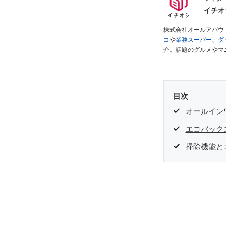
イチオ
株式会社オールアバウ
コ
や
業務スーパー
、
ダ
介。話題のグルメやマ
が実際に使用してレビ
ださい！
目次
オールインワ
エコバックス
掃除機能とコ