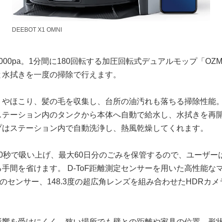
DEEBOT X1 OMNI
00pa。1分間に180回転する加圧回転式デュアルモップ「OZMO T
と水拭きを一度の掃除で行えます。
りやほこり、髪の毛を収集し、台所の油汚れも落ちる掃除性能。
ステーション内のタンクから本体へ自動で給水し、水拭きを再
プはステーション内で自動洗浄し、熱風乾燥してくれます。
0秒で吸い上げ、最大60日分のごみを保管するので、ユーザー
手間を省けます。 D-ToF距離測定センサーを用いた高性能な
素のセンサー、148.3度の超広角レンズを組み合わせたHDRカ
影響を受けにくく、狭い場所でも壁との距離や家具の位置、形