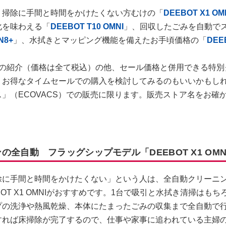
く掃除に手間と時間をかけたくない方むけの「
DEEBOT X1 OM
化を味わえる「
DEEBOT T10 OMNI
」、回収したごみを自動で
N8+
」、水拭きとマッピング機能を備えたお手頃価格の「
DEE
ルの紹介（価格は全て税込）の他、セール価格と併用できる特別
。お得なタイムセールでの購入を検討してみるのもいいかもしれ
」（ECOVACS）での販売に限ります。販売ストア名をお確
の全自動 フラッグシップモデル「DEEBOT X1 OMN
に手間と時間をかけたくない」という人は、全自動クリーニ
BOT X1 OMNIがおすすめです。1台で吸引と水拭き清掃はも
プの洗浄や熱風乾燥、本体にたまったごみの収集まで全自動で
すれば床掃除が完了するので、仕事や家事に追われている主婦