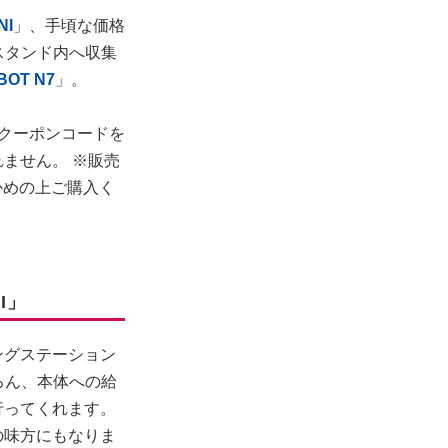
NI
」、手頃な価格
スタンド内へ収集
BOT N7
」。
クーポンコードを
ません。 ※販売
かめの上ご購入く
I」
ングステーション
ちろん、本体への給
行ってくれます。
の味方にもなりま