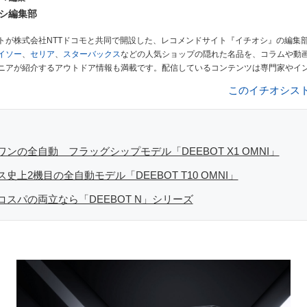
シ編集部
トが株式会社NTTドコモと共同で開設した、レコメンドサイト『イチオシ』の編集
イソー
、
セリア
、
スターバックス
などの人気ショップの隠れた名品を、コラムや動
ニアが紹介するアウトドア情報も満載です。配信しているコンテンツは専門家やイ
ューしています。毎日トレンド情報をお届けしているので、ぜひ
Googleニュース
このイチオシス
ンの全自動 フラッグシップモデル「DEEBOT X1 OMNI」
史上2機目の全自動モデル「DEEBOT T10 OMNI」
スパの両立なら「DEEBOT N」シリーズ