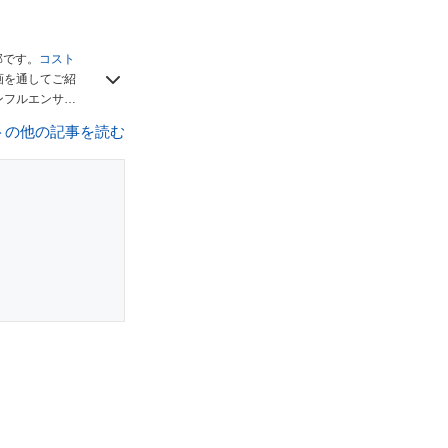
部です。
コスト
画を通してご紹
ンフルエンサー
でフォロー
してく
トの他の記事を読む