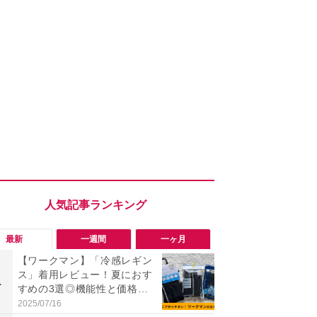
最新
一週間
一ヶ月
【ワークマン】「冷感レギン
究極の湿度
ス」着用レビュー！夏におす
で蒸れゼロ
1
1
すめの3選◎機能性と価格比
イテキ湿度ワ
較
00円は秋ま
2025/07/16
2026/08/06