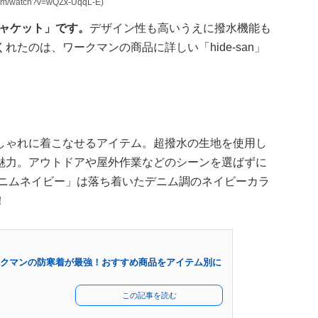
m/watch?v=wQZx-UqqL-E)
ジャケット」です。
デザイン性も高いうえに撥水機能も
たのは、ワークマンの商品に詳しい「hide-san」
しゃれに着こなせるアイテム。超撥水の生地を使用し
魅力。アウトドアや屋外作業などのシーンを選ばずに
デニムネイビー」は落ち着いたデニム調のネイビーカラ
！
ワークマンの防寒着が最強！おすすめ商品をアイテム別に
この記事を読む