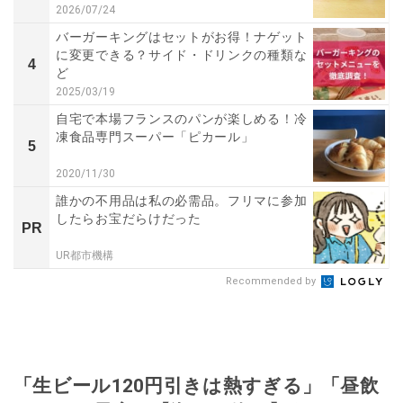
2026/07/24
バーガーキングはセットがお得！ナゲット
に変更できる？サイド・ドリンクの種類な
4
ど
2025/03/19
自宅で本場フランスのパンが楽しめる！冷
凍食品専門スーパー「ピカール」
5
2020/11/30
誰かの不用品は私の必需品。フリマに参加
したらお宝だらけだった
PR
UR都市機構
Recommended by
「生ビール120円引きは熱すぎる」「昼飲