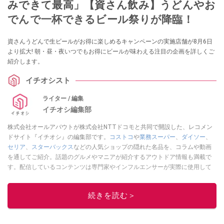
みできて最高」【資さん飲み】うどんやお
でんで一杯できるビール祭りが降臨！
資さんうどんで生ビールがお得に楽しめるキャンペーンの実施店舗が8月6日
より拡大! 朝・昼・夜いつでもお得にビールが味わえる注目の企画を詳しくご
紹介します。
イチオシスト
ライター / 編集
イチオシ編集部
株式会社オールアバウトが株式会社NTTドコモと共同で開設した、レコメン
ドサイト『イチオシ』の編集部です。
コストコ
や
業務スーパー
、
ダイソー
、
セリア
、
スターバックス
などの人気ショップの隠れた名品を、コラムや動画
を通してご紹介。話題のグルメやマニアが紹介するアウトドア情報も満載で
す。配信しているコンテンツは専門家やインフルエンサーが実際に使用して
レビューしています。毎日トレンド情報をお届けしているので、ぜひ
Google
ニュースでフォロー
してください！
続きを読む＞
このイチオシストの他の記事を読む