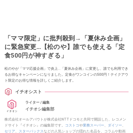
「ママ限定」に批判殺到→「夏休み企画」
に緊急変更…【松のや】誰でも使える「定
食500円が神すぎる」
松のやが「ママ応援企画」で炎上…「夏休み企画」に変更し、誰でも利用でき
るお得なキャンペーンになりました。定食がワンコインの500円！テイクアウ
ト限定のお得な情報を詳しくご紹介します。
イチオシスト
ライター / 編集
イチオシ編集部
株式会社オールアバウトが株式会社NTTドコモと共同で開設した、レコメン
ドサイト『イチオシ』の編集部です。
コストコ
や
業務スーパー
、
ダイソー
、
セリア
、
スターバックス
などの人気ショップの隠れた名品を、コラムや動画