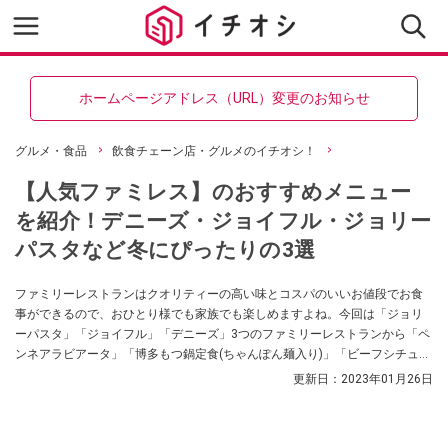
ホームページアドレス（URL）変更のお知らせ
グルメ・食品
飲食チェーン店・グルメのイチオシ！
【人気ファミレス】のおすすめメニュー
を紹介！デニーズ・ジョイフル・ジョリー
パスタなど冬にぴったりの3選
ファミリーレストランはクオリティーの高い味とコスパのいいお値段でお食
事ができるので、おひとり様でも家族でも楽しめますよね。今回は「ジョリ
ーパスタ」「ジョイフル」「デニーズ」3つのファミリーレストランから「ペ
ンネアラビアータ」「博多もつ鍋定食(ちゃんぽん麺入り)」「ビーフシチュー
ハンバーグドリア」をYoutuberのはっちぽっちのグルメタイムズ【外食大好
更新日：
2023年01月26日
き】さんが紹介してくれました。どれも大満足な逸品だったようですので、
ぜひ参考にしてみてくださいね。