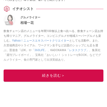
イチオシスト
グルメライター
相場一花
飲食チェーン店のメニューを年間100食以上食べ比べる、飲食チェーン店お持
ち帰りマニア。グルメライター。コンビニグルメや地域スーパーグルメも楽
しむ。
Yahoo！ニュースエキスパートクリエイター
としても活動中。また、
久世福商店やトライアル、ワークマン女子など話題のショップにも足を運
ぶ。晋遊舎「LDK」や
「360LiFE」
、KADOKAWA
「レタスクラブ」
、集英社
「週刊プレイボーイ」、宝島社「おいしい！ シャトレーゼBOOK」などでグ
ルメライター、食の専門家として出演実績あり。
このイチオシストの他の記事を読む
続きを読む＞