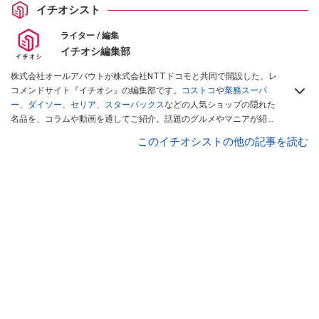
イチオシスト
ライター / 編集
イチオシ編集部
株式会社オールアバウトが株式会社NTTドコモと共同で開設した、レ
コメンドサイト『イチオシ』の編集部です。
コストコ
や
業務スーパ
ー
、
ダイソー
、
セリア
、
スターバックス
などの人気ショップの隠れた
名品を、コラムや動画を通してご紹介。話題のグルメやマニアが紹介
するアウトドア情報も満載です。配信しているコンテンツは専門家や
このイチオシストの他の記事を読む
インフルエンサーが実際に使用してレビューしています。毎日トレン
ド情報をお届けしているので、ぜひ
Googleニュースでフォロー
してく
ださい！