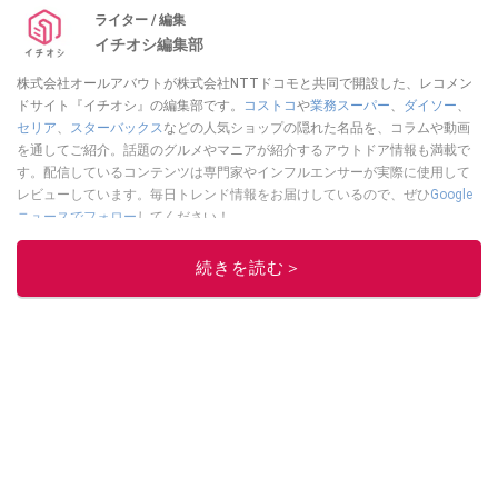
ライター / 編集
イチオシ編集部
株式会社オールアバウトが株式会社NTTドコモと共同で開設した、レコメン
ドサイト『イチオシ』の編集部です。
コストコ
や
業務スーパー
、
ダイソー
、
セリア
、
スターバックス
などの人気ショップの隠れた名品を、コラムや動画
を通してご紹介。話題のグルメやマニアが紹介するアウトドア情報も満載で
す。配信しているコンテンツは専門家やインフルエンサーが実際に使用して
レビューしています。毎日トレンド情報をお届けしているので、ぜひ
Google
ニュースでフォロー
してください！
このイチオシストの他の記事を読む
続きを読む＞