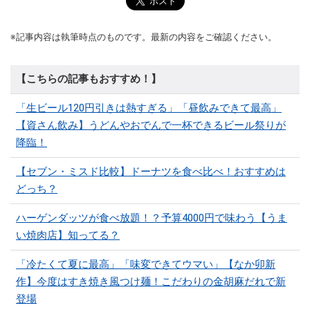
※記事内容は執筆時点のものです。最新の内容をご確認ください。
【こちらの記事もおすすめ！】
「生ビール120円引きは熱すぎる」「昼飲みできて最高」
【資さん飲み】うどんやおでんで一杯できるビール祭りが
降臨！
【セブン・ミスド比較】ドーナツを食べ比べ！おすすめは
どっち？
ハーゲンダッツが食べ放題！？予算4000円で味わう【うま
い焼肉店】知ってる？
「冷たくて夏に最高」「味変できてウマい」【なか卯新
作】今度はすき焼き風つけ麺！こだわりの金胡麻だれで新
登場