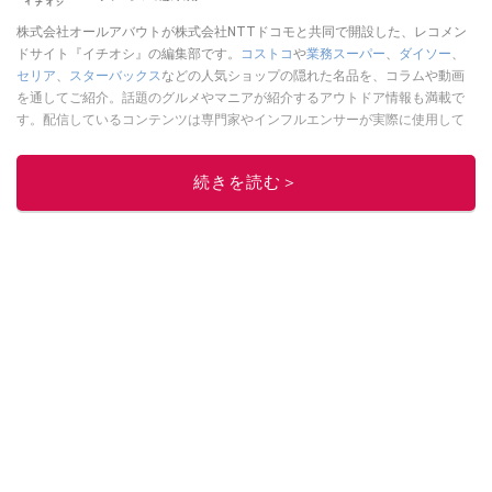
株式会社オールアバウトが株式会社NTTドコモと共同で開設した、レコメン
ドサイト『イチオシ』の編集部です。
コストコ
や
業務スーパー
、
ダイソー
、
セリア
、
スターバックス
などの人気ショップの隠れた名品を、コラムや動画
を通してご紹介。話題のグルメやマニアが紹介するアウトドア情報も満載で
す。配信しているコンテンツは専門家やインフルエンサーが実際に使用して
レビューしています。毎日トレンド情報をお届けしているので、ぜひ
Google
ニュースでフォロー
してください！
続きを読む＞
このイチオシストの他の記事を読む