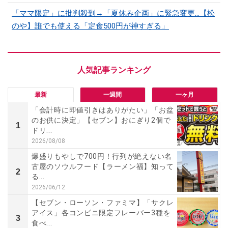
「ママ限定」に批判殺到→「夏休み企画」に緊急変更…【松
のや】誰でも使える「定食500円が神すぎる」
最新
一週間
一ヶ月
「会計時に即値引きはありがたい」「お盆
のお供に決定」【セブン】おにぎり2個で
1
ドリ...
2026/08/08
爆盛りもやしで700円！行列が絶えない名
古屋のソウルフード【ラーメン福】知って
2
る...
2026/06/12
【セブン・ローソン・ファミマ】「サクレ
アイス」各コンビニ限定フレーバー3種を
3
食べ...