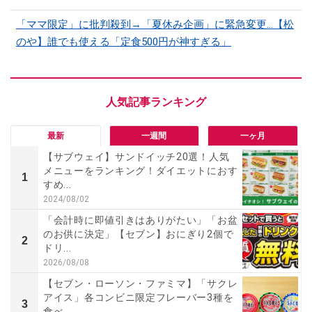
「ママ限定」に批判殺到→「夏休み企画」に緊急変更…【松
のや】誰でも使える「定食500円が神すぎる」
最新
一週間
一ヶ月
【サブウェイ】サンドイッチ20選！人気
メニューをランキング！ダイエットにおす
1
すめ...
2024/08/02
「会計時に即値引きはありがたい」「お盆
のお供に決定」【セブン】おにぎり2個で
2
ドリ...
2026/08/08
【セブン・ローソン・ファミマ】「サクレ
アイス」各コンビニ限定フレーバー3種を
3
食べ...