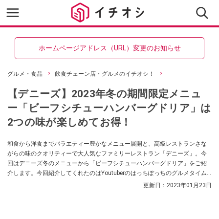
ホームページアドレス（URL）変更のお知らせ
グルメ・食品
飲食チェーン店・グルメのイチオシ！
【デニーズ】2023年冬の期間限定メニュ
ー「ビーフシチューハンバーグドリア」は
2つの味が楽しめてお得！
和食から洋食までバラエティー豊かなメニュー展開と、高級レストランさな
がらの味のクオリティーで大人気なファミリーレストラン「デニーズ」。今
回はデニーズ冬のメニューから「ビーフシチューハンバーグドリア」をご紹
介します。今回紹介してくれたのはYoutuberのはっちぽっちのグルメタイム
ズ【外食大好き】さん。人気のメニューが一緒になった味わい深い逸品だっ
更新日：
2023年01月23日
たようです。