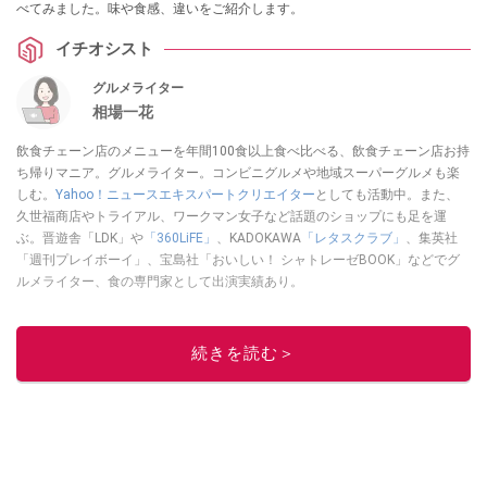
べてみました。味や食感、違いをご紹介します。
イチオシスト
グルメライター
相場一花
飲食チェーン店のメニューを年間100食以上食べ比べる、飲食チェーン店お持
ち帰りマニア。グルメライター。コンビニグルメや地域スーパーグルメも楽
しむ。
Yahoo！ニュースエキスパートクリエイター
としても活動中。また、
久世福商店やトライアル、ワークマン女子など話題のショップにも足を運
ぶ。晋遊舎「LDK」や
「360LiFE」
、KADOKAWA
「レタスクラブ」
、集英社
「週刊プレイボーイ」、宝島社「おいしい！ シャトレーゼBOOK」などでグ
ルメライター、食の専門家として出演実績あり。
このイチオシストの他の記事を読む
続きを読む＞