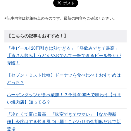
※記事内容は執筆時点のものです。最新の内容をご確認ください。
【こちらの記事もおすすめ！】
「生ビール120円引きは熱すぎる」「昼飲みできて最高」
【資さん飲み】うどんやおでんで一杯できるビール祭りが
降臨！
【セブン・ミスド比較】ドーナツを食べ比べ！おすすめは
どっち？
ハーゲンダッツが食べ放題！？予算4000円で味わう【うま
い焼肉店】知ってる？
「冷たくて夏に最高」「味変できてウマい」【なか卯新
作】今度はすき焼き風つけ麺！こだわりの金胡麻だれで新
登場