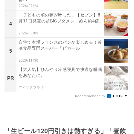
2026/07/24
「子どもの頃の夢が叶った」【セブン】8
月11日発売の超BIGブタメン「めん約4倍...
4
2026/08/09
自宅で本場フランスのパンが楽しめる！冷
凍食品専門スーパー「ピカール」
5
2020/11/30
【大人気】ひんやり冷感寝具で快適な睡眠
をあなたに。
PR
アイリスプラザ
Recommended by
「生ビール120円引きは熱すぎる」「昼飲