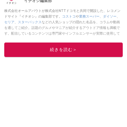
イチオシ編集部
株式会社オールアバウトが株式会社NTTドコモと共同で開設した、レコメン
ドサイト『イチオシ』の編集部です。
コストコ
や
業務スーパー
、
ダイソー
、
セリア
、
スターバックス
などの人気ショップの隠れた名品を、コラムや動画
を通してご紹介。話題のグルメやマニアが紹介するアウトドア情報も満載で
す。配信しているコンテンツは専門家やインフルエンサーが実際に使用して
レビューしています。毎日トレンド情報をお届けしているので、ぜひ
Google
ニュースでフォロー
してください！
続きを読む＞
このイチオシストの他の記事を読む