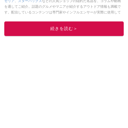
セリア
、
スターバックス
などの人気ショップの隠れた名品を、コラムや動画
を通してご紹介。話題のグルメやマニアが紹介するアウトドア情報も満載で
す。配信しているコンテンツは専門家やインフルエンサーが実際に使用して
レビューしています。毎日トレンド情報をお届けしているので、ぜひ
Google
ニュースでフォロー
してください！
続きを読む＞
このイチオシストの他の記事を読む