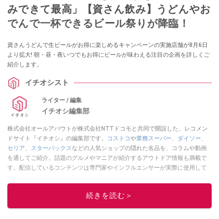
みできて最高」【資さん飲み】うどんやお
でんで一杯できるビール祭りが降臨！
資さんうどんで生ビールがお得に楽しめるキャンペーンの実施店舗が8月6日
より拡大! 朝・昼・夜いつでもお得にビールが味わえる注目の企画を詳しくご
紹介します。
イチオシスト
ライター / 編集
イチオシ編集部
株式会社オールアバウトが株式会社NTTドコモと共同で開設した、レコメン
ドサイト『イチオシ』の編集部です。
コストコ
や
業務スーパー
、
ダイソー
、
セリア
、
スターバックス
などの人気ショップの隠れた名品を、コラムや動画
を通してご紹介。話題のグルメやマニアが紹介するアウトドア情報も満載で
す。配信しているコンテンツは専門家やインフルエンサーが実際に使用して
レビューしています。毎日トレンド情報をお届けしているので、ぜひ
Google
ニュースでフォロー
してください！
続きを読む＞
このイチオシストの他の記事を読む