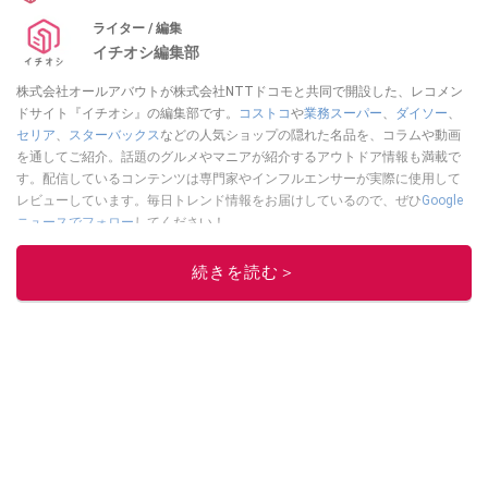
ライター / 編集
イチオシ編集部
株式会社オールアバウトが株式会社NTTドコモと共同で開設した、レコメン
ドサイト『イチオシ』の編集部です。
コストコ
や
業務スーパー
、
ダイソー
、
セリア
、
スターバックス
などの人気ショップの隠れた名品を、コラムや動画
を通してご紹介。話題のグルメやマニアが紹介するアウトドア情報も満載で
す。配信しているコンテンツは専門家やインフルエンサーが実際に使用して
レビューしています。毎日トレンド情報をお届けしているので、ぜひ
Google
ニュースでフォロー
してください！
このイチオシストの他の記事を読む
続きを読む＞