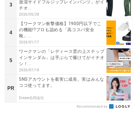
放湿サイドフルジップレインパンツ」がイ
3
チオ...
2026/05/28
【ワークマン衝撃価格】1900円以下でこ
の機能!?プロも認める「高コスパ安全
4
靴」...
2026/01/17
ワークマンの「レディース雲の上ステップ
インサンダル」は手ぶらで履けてがイチオ
5
シ！...
2026/07/18
SNSアカウントを着実に成長。実はみんな
ココ使ってます。
PR
Dreaw合同会社
Recommended by