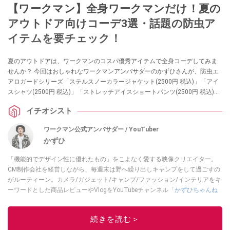
【ワークマン】全身ワークマンだけ！夏の
アウトドア向けコーデ3選・話題の防虫ア
イテムを要チェック！
夏のアウトドアは、ワークマンのコスパ優秀アイテムで全身コーデしてみま
せんか？ 今回はおしゃれなワークマンアンバサダーのかずひさんが、防虫エ
アロガードシリーズ「ステルスノーカラージャケット(2500円 税込)」「アイ
スシャツ(2500円 税込)」「ストレッチアイスショートパンツ(2500円 税込)」
をメインとした全身ワークマンコーデを紹介してくれました！
イチオシスト
ワークマン公式アンバサダー / YouTuber
かずひ
「機能的でデザイン性に優れたもの」をこよなく愛する映像クリエイター。
CM制作会社を経営しながら、毎週末は野へ繰り出しキャンプをして過ごすの
がルーティーン。カメラ/ガジェット/キャンプ/ファッション/インテリアをキ
ーワードとした商品レビューやVlogをYouTubeチャンネル「
かずひちゃんね
る
」で発信中。最近は全身ワークマンで過ごしている自称 #ワークマンおじさ
ん である。
Twitter
はこちら。
続きを読む＞
このイチオシストの他の記事を読む