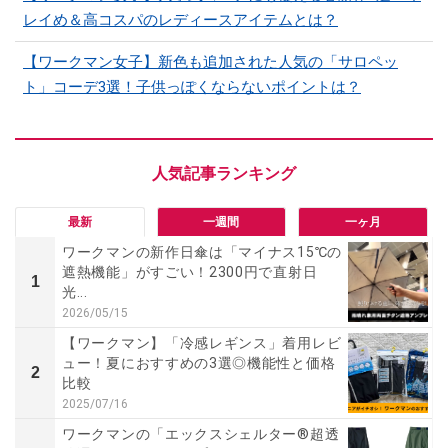
レイめ＆高コスパのレディースアイテムとは？
【ワークマン女子】新色も追加された人気の「サロペッ
ト」コーデ3選！子供っぽくならないポイントは？
最新
一週間
一ヶ月
ワークマンの新作日傘は「マイナス15℃の
遮熱機能」がすごい！2300円で直射日
1
光...
2026/05/15
【ワークマン】「冷感レギンス」着用レビ
ュー！夏におすすめの3選◎機能性と価格
2
比較
2025/07/16
ワークマンの「エックスシェルター®超透