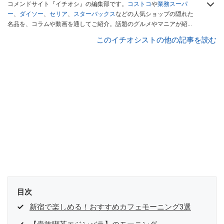
コメンドサイト『イチオシ』の編集部です。
コストコ
や
業務スーパ
ー
、
ダイソー
、
セリア
、
スターバックス
などの人気ショップの隠れた
名品を、コラムや動画を通してご紹介。話題のグルメやマニアが紹介
するアウトドア情報も満載です。配信しているコンテンツは専門家や
このイチオシストの他の記事を読む
インフルエンサーが実際に使用してレビューしています。毎日トレン
ド情報をお届けしているので、ぜひ
Googleニュースでフォロー
してく
ださい！
目次
新宿で楽しめる！おすすめカフェモーニング3選