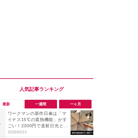
最新
一週間
一ヶ月
ワークマンの新作日傘は「マ
【今夏最強】
イナス15℃の遮熱機能」がす
万使ったレ
1
1
ごい！2300円で直射日光と路
プクラス」と
面熱をダブルでガード
の冷感スラ
2026/05/15
2026/08/01