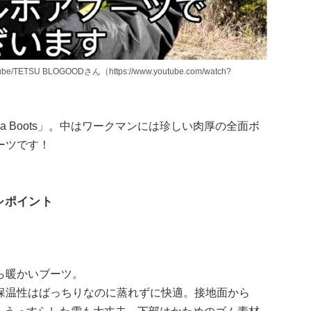
TSU BLOGOODさん（https://www.youtube.com/watch?
oa Boots」。中はワークマンには珍しい肉厚の全面ボ
ーツです！
オシポイント
ら暖かいブーツ。
保温性はばっちりなのに蒸れずに快適。接地面から