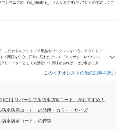
マンマニアの「ryo_lifestyle_」さんがおすすめしていたので詳しくご
】
が、こだわりのアウトドア用品やワークマンを中心にアウトドア
ト！関西を中心に日常に隠れたアウトドアスポットやイベント
n8厳選クリエーターとしても活動中！興味があれば、ぜひ覗きに来て
このイチオシストの他の記事を読む
ックス)使用 リバーシブル防水防寒コート」がおすすめ！
ル防水防寒コート」の値段・カラー・サイズ
ル防水防寒コート」の特徴