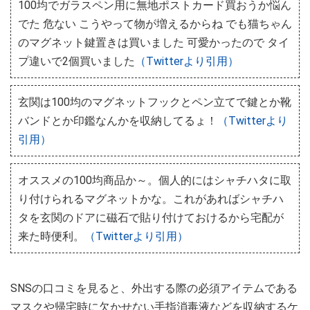
100均でガラスペン用に無地ポストカード買おうか悩ん
でた 危ない こうやって物が増えるからね でも猫ちゃん
のマグネット鍵置きは買いました 可愛かったので タイ
プ違いで2個買いました
（Twitterより引用）
玄関は100均のマグネットフックとペン立てで鍵とか靴
バンドとか印鑑なんかを収納してるょ！
（Twitterより
引用）
オススメの100均商品か～。個人的にはシャチハタに取
り付けられるマグネットかな。これがあればシャチハ
タを玄関のドアに磁石で貼り付けておけるから宅配が
来た時便利。
（Twitterより引用）
SNSの口コミを見ると、外出する際の必須アイテムである
マスクや帰宅時に欠かせない手指消毒液などを収納するケ