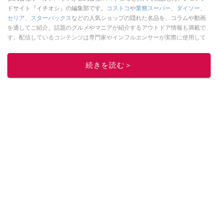
ドサイト『イチオシ』の編集部です。
コストコ
や
業務スーパー
、
ダイソー
、
セリア
、
スターバックス
などの人気ショップの隠れた名品を、コラムや動画
を通してご紹介。話題のグルメやマニアが紹介するアウトドア情報も満載で
す。配信しているコンテンツは専門家やインフルエンサーが実際に使用して
レビューしています。毎日トレンド情報をお届けしているので、ぜひ
Google
ニュースでフォロー
してください！
続きを読む＞
このイチオシストの他の記事を読む