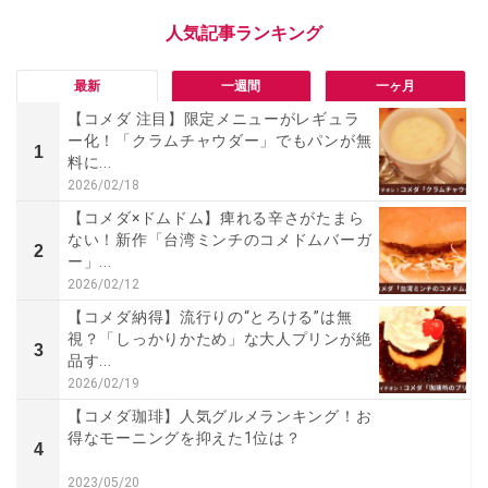
最新
一週間
一ヶ月
【コメダ 注目】限定メニューがレギュラ
ー化！「クラムチャウダー」でもパンが無
1
料に...
2026/02/18
【コメダ×ドムドム】痺れる辛さがたまら
ない！新作「台湾ミンチのコメドムバーガ
2
ー」...
2026/02/12
【コメダ納得】流行りの“とろける”は無
視？「しっかりかため」な大人プリンが絶
3
品す...
2026/02/19
【コメダ珈琲】人気グルメランキング！お
得なモーニングを抑えた1位は？
4
2023/05/20