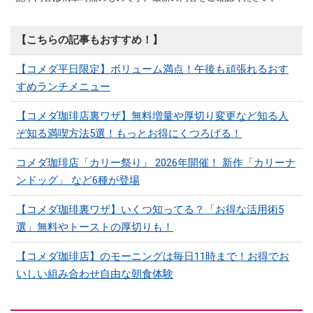
【こちらの記事もおすすめ！】
【コメダ平日限定】ボリューム満点！午後も頑張れるおす
すめランチメニュー
【コメダ珈琲店裏ワザ】無料増量や厚切り変更など知る人
ぞ知る満喫方法5選！もっとお得にくつろげる！
コメダ珈琲店「カリー祭り」 2026年開催！ 新作「カリーナ
ンドッグ」 など6種が登場
【コメダ珈琲裏ワザ】いくつ知ってる？「お得な活用術5
選」無料やトーストの厚切りも！
【コメダ珈琲店】のモーニングは毎日11時まで！お得でお
いしい組み合わせ自由な朝食体験