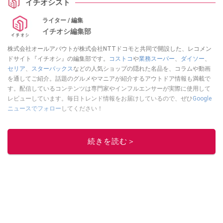
イチオシスト
ライター / 編集
イチオシ編集部
株式会社オールアバウトが株式会社NTTドコモと共同で開設した、レコメン
ドサイト『イチオシ』の編集部です。
コストコ
や
業務スーパー
、
ダイソー
、
セリア
、
スターバックス
などの人気ショップの隠れた名品を、コラムや動画
を通してご紹介。話題のグルメやマニアが紹介するアウトドア情報も満載で
す。配信しているコンテンツは専門家やインフルエンサーが実際に使用して
レビューしています。毎日トレンド情報をお届けしているので、ぜひ
Google
ニュースでフォロー
してください！
このイチオシストの他の記事を読む
続きを読む＞