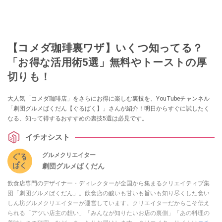
【コメダ珈琲裏ワザ】いくつ知ってる？
「お得な活用術5選」無料やトーストの厚
切りも！
大人気「コメダ珈琲店」をさらにお得に楽しむ裏技を、YouTubeチャンネル
「劇団グルメばくだん【ぐるばく】」さんが紹介！明日からすぐに試したく
なる、知って得するおすすめの裏技5選は必見です。
イチオシスト
グルメクリエイター
劇団グルメばくだん
飲食店専門のデザイナー・ディレクターが全国から集まるクリエイティブ集
団「劇団グルメばくだん」。飲食店の酸いも甘いも旨いも知り尽くした食い
しん坊グルメクリエイターが運営しています。クリエイターだからこそ伝え
られる「アツい店主の想い」「みんなが知りたいお店の裏側」「あの料理の