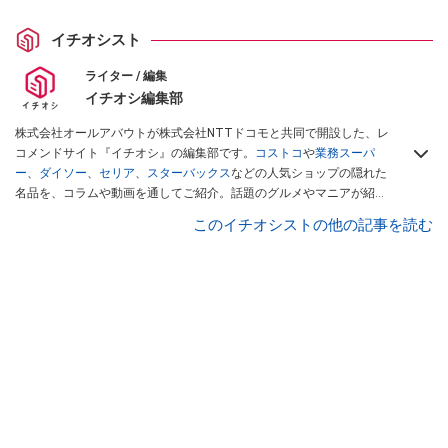
イチオシスト
ライター / 編集
イチオシ編集部
株式会社オールアバウトが株式会社NTTドコモと共同で開設した、レ
コメンドサイト『イチオシ』の編集部です。
コストコ
や
業務スーパ
ー
、
ダイソー
、
セリア
、
スターバックス
などの人気ショップの隠れた
名品を、コラムや動画を通してご紹介。話題のグルメやマニアが紹介
するアウトドア情報も満載です。配信しているコンテンツは専門家や
このイチオシストの他の記事を読む
インフルエンサーが実際に使用してレビューしています。毎日トレン
ド情報をお届けしているので、ぜひ
Googleニュースでフォロー
してく
ださい！