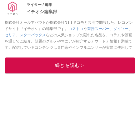
ライター / 編集
イチオシ編集部
株式会社オールアバウトが株式会社NTTドコモと共同で開設した、レコメン
ドサイト『イチオシ』の編集部です。
コストコ
や
業務スーパー
、
ダイソー
、
セリア
、
スターバックス
などの人気ショップの隠れた名品を、コラムや動画
を通してご紹介。話題のグルメやマニアが紹介するアウトドア情報も満載で
す。配信しているコンテンツは専門家やインフルエンサーが実際に使用して
レビューしています。毎日トレンド情報をお届けしているので、ぜひ
Google
ニュースでフォロー
してください！
続きを読む＞
このイチオシストの他の記事を読む