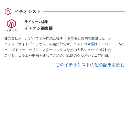
イチオシスト
ライター / 編集
イチオシ編集部
株式会社オールアバウトが株式会社NTTドコモと共同で開設した、レ
コメンドサイト『イチオシ』の編集部です。
コストコ
や
業務スーパ
ー
、
ダイソー
、
セリア
、
スターバックス
などの人気ショップの隠れた
名品を、コラムや動画を通してご紹介。話題のグルメやマニアが紹介
するアウトドア情報も満載です。配信しているコンテンツは専門家や
このイチオシストの他の記事を読む
インフルエンサーが実際に使用してレビューしています。毎日トレン
ド情報をお届けしているので、ぜひ
Googleニュースでフォロー
してく
ださい！