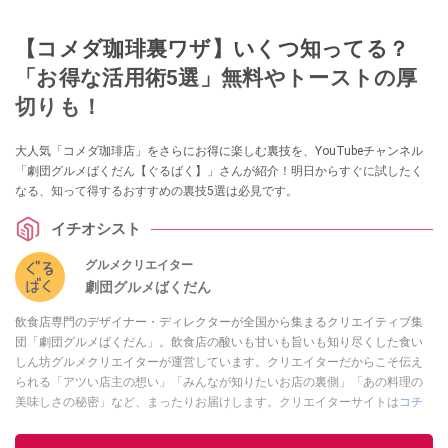
【コメダ珈琲裏ワザ】いくつ知ってる？
「お得な活用術5選」無料やトーストの厚
切りも！
大人気「コメダ珈琲店」をさらにお得に楽しむ裏技を、YouTubeチャンネル
「劇団グルメばくだん【ぐるばく】」さんが紹介！明日からすぐに試したく
なる、知って得するおすすめの裏技5選は必見です。
イチオシスト
グルメクリエイター
劇団グルメばくだん
飲食店専門のデザイナー・ディレクターが全国から集まるクリエイティブ集
団「劇団グルメばくだん」。飲食店の酸いも甘いも旨いも知り尽くした食い
しん坊グルメクリエイターが運営しています。クリエイターだからこそ伝え
られる「アツい店主の想い」「みんなが知りたいお店の裏側」「あの料理の
美味しさの秘密」など、まったりお届けします。クリエイターサイトは
コチ
ラ！