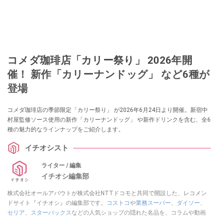
コメダ珈琲店「カリー祭り」 2026年開
催！ 新作「カリーナンドッグ」 など6種が
登場
コメダ珈琲店の季節限定「カリー祭り」 が2026年6月24日より開催。新宿中
村屋監修ソース使用の新作「カリーナンドッグ」 や新作ドリンクを含む、全6
種の魅力的なラインナップをご紹介します。
イチオシスト
ライター / 編集
イチオシ編集部
株式会社オールアバウトが株式会社NTTドコモと共同で開設した、レコメン
ドサイト『イチオシ』の編集部です。
コストコ
や
業務スーパー
、
ダイソー
、
セリア
、
スターバックス
などの人気ショップの隠れた名品を、コラムや動画