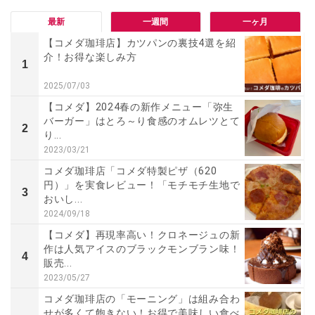
最新
一週間
一ヶ月
【コメダ珈琲店】カツパンの裏技4選を紹
介！お得な楽しみ方
1
2025/07/03
【コメダ】2024春の新作メニュー「弥生
バーガー」はとろ～り食感のオムレツとて
2
り...
2023/03/21
コメダ珈琲店「コメダ特製ピザ（620
円）」を実食レビュー！「モチモチ生地で
3
おいし...
2024/09/18
【コメダ】再現率高い！クロネージュの新
作は人気アイスのブラックモンブラン味！
4
販売...
2023/05/27
コメダ珈琲店の「モーニング」は組み合わ
せが多くて飽きない！お得で美味しい食べ