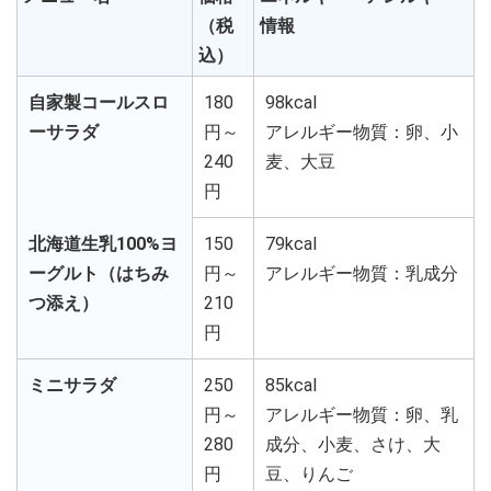
（税
情報
込）
自家製コールスロ
180
98kcal
ーサラダ
円～
アレルギー物質：卵、小
240
麦、大豆
円
北海道生乳100%ヨ
150
79kcal
ーグルト（はちみ
円～
アレルギー物質：乳成分
つ添え）
210
円
ミニサラダ
250
85kcal
円～
アレルギー物質：卵、乳
280
成分、小麦、さけ、大
円
豆、りんご