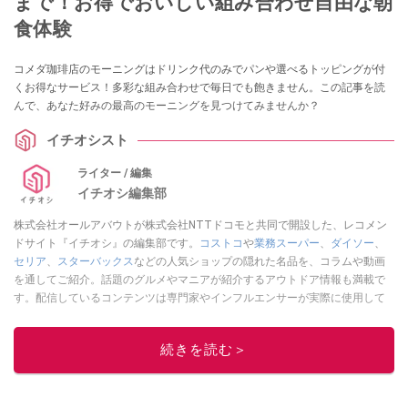
まで！お得でおいしい組み合わせ自由な朝
食体験
コメダ珈琲店のモーニングはドリンク代のみでパンや選べるトッピングが付
くお得なサービス！多彩な組み合わせで毎日でも飽きません。この記事を読
んで、あなた好みの最高のモーニングを見つけてみませんか？
イチオシスト
ライター / 編集
イチオシ編集部
株式会社オールアバウトが株式会社NTTドコモと共同で開設した、レコメン
ドサイト『イチオシ』の編集部です。
コストコ
や
業務スーパー
、
ダイソー
、
セリア
、
スターバックス
などの人気ショップの隠れた名品を、コラムや動画
を通してご紹介。話題のグルメやマニアが紹介するアウトドア情報も満載で
す。配信しているコンテンツは専門家やインフルエンサーが実際に使用して
レビューしています。毎日トレンド情報をお届けしているので、ぜひ
Google
ニュースでフォロー
してください！
続きを読む＞
このイチオシストの他の記事を読む