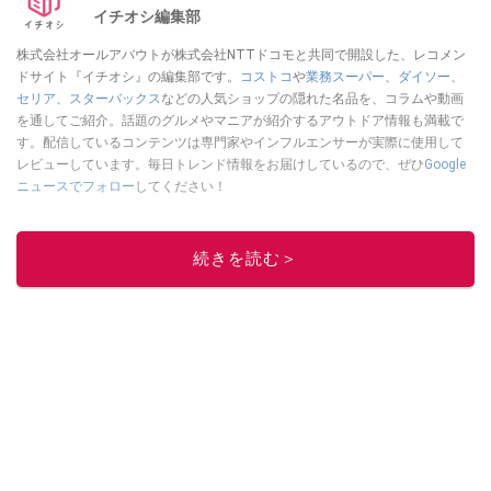
イチオシ編集部
株式会社オールアバウトが株式会社NTTドコモと共同で開設した、レコメン
ドサイト『イチオシ』の編集部です。
コストコ
や
業務スーパー
、
ダイソー
、
セリア
、
スターバックス
などの人気ショップの隠れた名品を、コラムや動画
を通してご紹介。話題のグルメやマニアが紹介するアウトドア情報も満載で
す。配信しているコンテンツは専門家やインフルエンサーが実際に使用して
レビューしています。毎日トレンド情報をお届けしているので、ぜひ
Google
ニュースでフォロー
してください！
このイチオシストの他の記事を読む
続きを読む＞