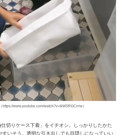
s://www.youtube.com/watch?v=ikWSRGCrrrw）
整理収納仕切りケース下着」をイチオシ。しっかりしたかた
やすいそう。透明な引き出しでも目隠しになっていい