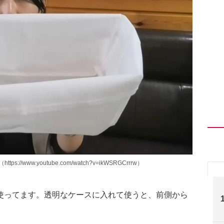
s://www.youtube.com/watch?v=ikWSRGCrrrw）
使ってます。透明なケースに入れて使うと、前側から