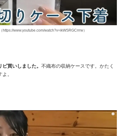
s://www.youtube.com/watch?v=ikWSRGCrrrw）
リピ買いしました。
不織布の収納ケースです。かたく
すよ。