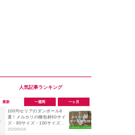
最新
一週間
一ヶ月
100均セリアのダンボール6
「勝手にデ
選！メルカリの梱包材60サイ
る!?」Win
1
1
ズ・80サイズ・100サイズに
オフにして最
も対応、収納にも便利
身を守る技
2025/03/16
2026/08/05