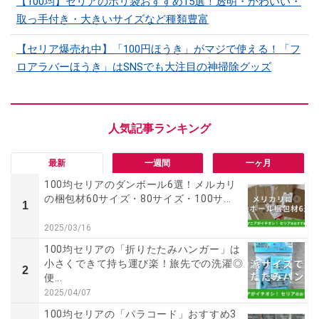
【100均】セリアのポリ袋おすすめ15選！透明・かわいい・
取っ手付き・大きいサイズなど種類豊富
【セリア爆売れ中】「100円ほうき」がマジで使える！「フ
ロアラバーほうき」はSNSでも大注目の神掃除グッズ
最新
一週間
一ヶ月
100均セリアのダンボール6選！メルカリ
の梱包材60サイズ・80サイズ・100サ...
1
2025/03/16
100均セリアの「折りたたみハンガー」は
小さくできて持ち運び楽！旅先での洗濯◎
2
便...
2025/04/07
100均セリアの「パラコード」おすすめ3