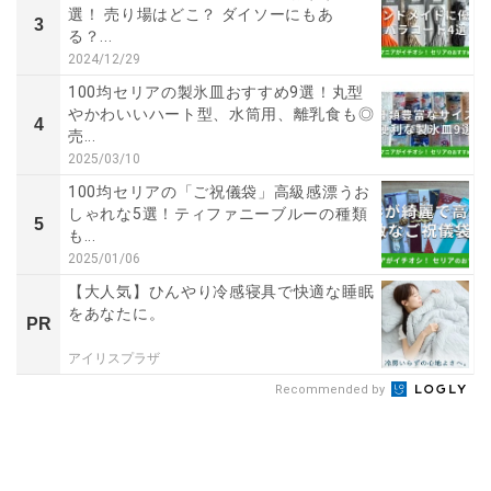
選！ 売り場はどこ？ ダイソーにもあ
3
る？...
2024/12/29
100均セリアの製氷皿おすすめ9選！丸型
やかわいいハート型、水筒用、離乳食も◎
4
売...
2025/03/10
100均セリアの「ご祝儀袋」高級感漂うお
しゃれな5選！ティファニーブルーの種類
5
も...
2025/01/06
【大人気】ひんやり冷感寝具で快適な睡眠
をあなたに。
PR
アイリスプラザ
Recommended by