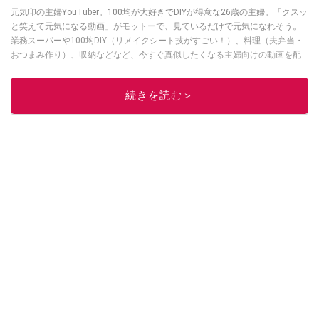
元気印の主婦YouTuber。100均が大好きでDIYが得意な26歳の主婦。「クスッ
と笑えて元気になる動画」がモットーで、見ているだけで元気になれそう。
業務スーパーや100均DIY（リメイクシート技がすごい！）、料理（夫弁当・
おつまみ作り）、収納などなど、今すぐ真似したくなる主婦向けの動画を配
信中！
このイチオシストの他の記事を読む
続きを読む＞