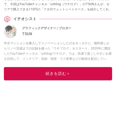
て、今回はYouTubeチャンネル「uchilog（ウチログ）」のTSUNさんが、セ
リアで購入できる110円の「フタ付ウェットシートケース」を紹介してくれま
した。トイレシートの取り出しや収納でお困りの方は、ぜひ参考にしてみて
イチオシスト
ください。
グラフィックデザイナー / ブロガー
TSUN
中古マンションを購入してリノベーションしたのをキッカケに、物件探しか
らリノベ完成までの記録を綴った「ウチブログ」をスタート。2020年に開設
したYouTubeチャンネル「uchilog/ウチログ」では、快適で過ごしやすいお家
を目指して、インテリア・収納・雑貨・ラク家事などの動画を配信してい
る。本業はグラフィックデザイナーのフリーランス主婦。家族は夫婦＋猫1
匹。・第9回ESSEインテリアグランプリ審査員賞受賞・リノベりす2016年リ
続きを読む＞
ノベ人気事例1位
このイチオシストの他の記事を読む