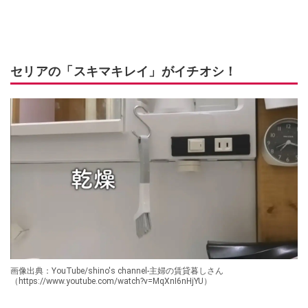
セリアの「スキマキレイ」がイチオシ！
画像出典：YouTube/shino's channel-主婦の賃貸暮しさん
（https://www.youtube.com/watch?v=MqXnI6nHjYU）