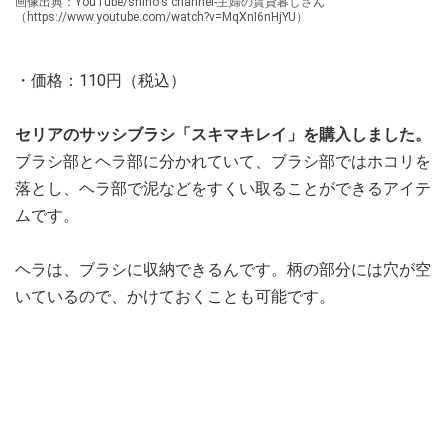
画像出典：YouTube/shino's channel-主婦の賃貸暮しさん
（https://www.youtube.com/watch?v=MqXnI6nHjYU）
・価格：110円（税込）
セリアのサッシブラシ「スキマキレイ」を購入しました。
ブラシ部とヘラ部に分かれていて、ブラシ部ではホコリを
落とし、ヘラ部で泥などをすくい取ることができるアイテ
ムです。
ヘラは、ブラシに収納できるんです。柄の部分には穴が空
いているので、かけておくことも可能です。