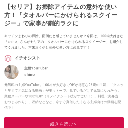
【セリア】お掃除アイテムの意外な使い
方！「タオルバーにかけられるスクイー
ジー」で家事が劇的ラクに
キッチンまわりの掃除、面倒だと感じていませんか？今回は、100均大好きな
「shino」さんがセリアの「タオルバーにかけられるスクイージー」を紹介し
てくれました。本来違う少し意外な使い方は必見です！
イチオシスト
主婦YouTuber
shino
元気印の主婦YouTuber。100均が大好きでDIYが得意な26歳の主婦。「クスッ
と笑えて元気になる動画」がモットーで、見ているだけで元気になれそう。
業務スーパーや100均DIY（リメイクシート技がすごい！）、料理（夫弁当・
おつまみ作り）、収納などなど、今すぐ真似したくなる主婦向けの動画を配
信中！
このイチオシストの他の記事を読む
続きを読む＞