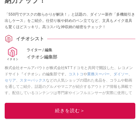
納力アップ！
「550円でデスクの散らかりが解決！」と話題の、ダイソー新作「多機能引き
出しケース」をご紹介。仕切り板や斜めのペン立てなど、文具もメイク道具
も驚くほどスッキリ。高コスパな神収納の秘密をチェック！
イチオシスト
ライター / 編集
イチオシ編集部
株式会社オールアバウトが株式会社NTTドコモと共同で開設した、レコメン
ドサイト『イチオシ』の編集部です。
コストコ
や
業務スーパー
、
ダイソー
、
セリア
、
スターバックス
などの人気ショップの隠れた名品を、コラムや動画
を通してご紹介。話題のグルメやマニアが紹介するアウトドア情報も満載で
す。配信しているコンテンツは専門家やインフルエンサーが実際に使用して
レビューしています。毎日トレンド情報をお届けしているので、ぜひ
Google
ニュースでフォロー
してください！
続きを読む＞
このイチオシストの他の記事を読む