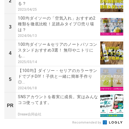
2
る？
2023/04/25
100均ダイソーの「空気入れ」おすすめ2
種類を徹底比較！足踏みタイプ◎売り場
3
は？
2024/06/13
100均ダイソー＆セリアのノートパソコン
スタンドおすすめ3選！ 無印やニトリに
4
も...
2025/03/14
【100均】ダイソー・セリアのカラーサン
ドでプチDIY！子供と一緒に簡単手作り
5
◎...
2024/06/18
SNSアカウントを着実に成長。実はみんな
ココ使ってます。
PR
Dreaw合同会社
Recommended by