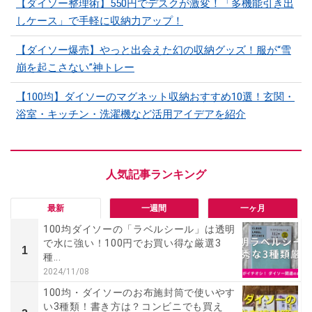
【ダイソー整理術】550円でデスクが激変！「多機能引き出
しケース」で手軽に収納力アップ！
【ダイソー爆売】やっと出会えた幻の収納グッズ！服が“雪
崩を起こさない”神トレー
【100均】ダイソーのマグネット収納おすすめ10選！玄関・
浴室・キッチン・洗濯機など活用アイデアを紹介
最新
一週間
一ヶ月
100均ダイソーの「ラベルシール」は透明
で水に強い！100円でお買い得な厳選3
1
種...
2024/11/08
100均・ダイソーのお布施封筒で使いやす
い3種類！書き方は？コンビニでも買え