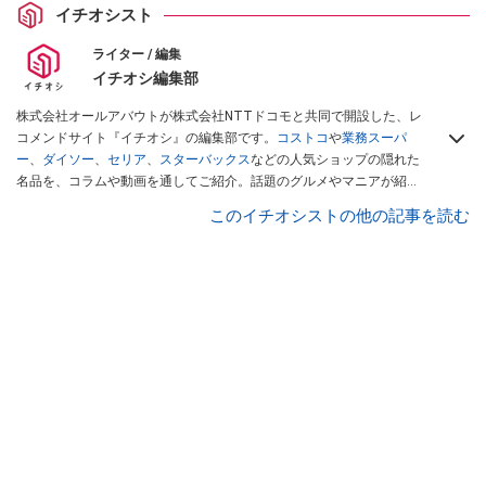
イチオシスト
ライター / 編集
イチオシ編集部
株式会社オールアバウトが株式会社NTTドコモと共同で開設した、レ
コメンドサイト『イチオシ』の編集部です。
コストコ
や
業務スーパ
ー
、
ダイソー
、
セリア
、
スターバックス
などの人気ショップの隠れた
名品を、コラムや動画を通してご紹介。話題のグルメやマニアが紹介
するアウトドア情報も満載です。配信しているコンテンツは専門家や
このイチオシストの他の記事を読む
インフルエンサーが実際に使用してレビューしています。毎日トレン
ド情報をお届けしているので、ぜひ
Googleニュースでフォロー
してく
ださい！